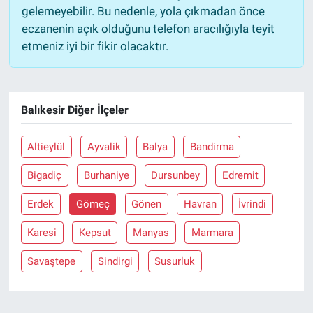
gelemeyebilir. Bu nedenle, yola çıkmadan önce
eczanenin açık olduğunu telefon aracılığıyla teyit
etmeniz iyi bir fikir olacaktır.
Balıkesir Diğer İlçeler
Altieylül
Ayvalik
Balya
Bandirma
Bigadiç
Burhaniye
Dursunbey
Edremit
Erdek
Gömeç
Gönen
Havran
İvrindi
Karesi
Kepsut
Manyas
Marmara
Savaştepe
Sindirgi
Susurluk