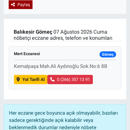
Paylaş
Özel Haberler
Dünya
Haber Arşivi
Yazarlar
Medya
Balıkesir
Gömeç
07 Ağustos 2026 Cuma
nöbetçi eczane adres, telefon ve konumları
Özel Haberler
Mert Eczanesi
Kadın
Gömeç
Kemalpaşa Mah.Ali Aydınoğlu Sok.No:6 8B
Erişim Bilgileri
Yol Tarifi Al
0 (266) 357 13 91
Sağlık
Teknoloji
Her eczane gece boyunca açık olmayabilir, bazıları
Ramazan
sadece gerektiğinde açık kalabilir veya
beklenmedik durumlar nedeniyle nöbete