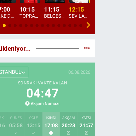
7:00
10:15
11:15
12:15
13:00
13:45
ÜLKE'DE BU SABAH
TOPRAKTAN SOFRAYA
BELGESEL: "ÜLKE'NİN ALIN TERİ"
SEVİLAY SUNGUR İLE ELİMİN BEREKETİ
ÖĞLE AJANSI
ÜLKE'DEN HABE
ükleniyor...
İSTANBUL
06.08.2026
SONRAKI VAKTE KALAN
04:46
Akşam Namazı
AK
GÜNEŞ
ÖĞLE
İKINDI
AKŞAM
YATSI
16
05:58
13:15
17:08
20:23
21:57