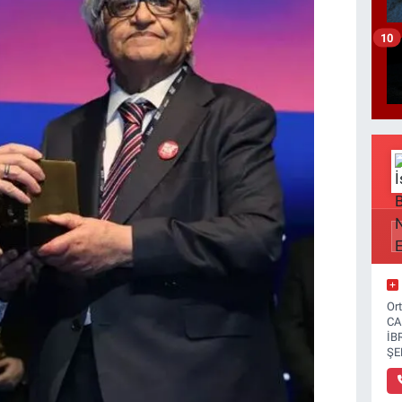
10
Or
CA
İB
ŞE