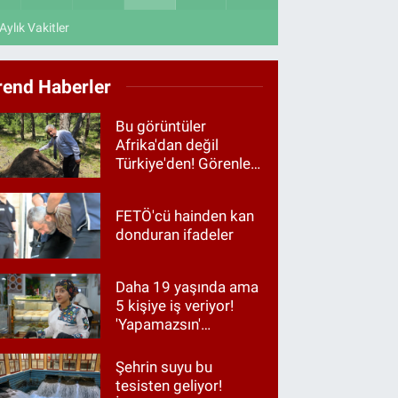
Aylık Vakitler
rend Haberler
Bu görüntüler
Afrika'dan değil
Türkiye'den! Görenler
hayrete düştü
FETÖ'cü hainden kan
donduran ifadeler
Daha 19 yaşında ama
5 kişiye iş veriyor!
'Yapamazsın'
diyenlere en güzel
cevap
Şehrin suyu bu
tesisten geliyor!