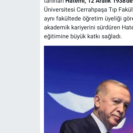
tanınan
Hatemi, 12 Aralık 1938'de
Üniversitesi Cerrahpaşa Tıp Fakült
aynı fakültede öğretim üyeliği göre
akademik kariyerini sürdüren Hatem
eğitimine büyük katkı sağladı.