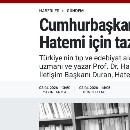
Özel Haberler
Dünya
Haber Arşivi
HABERLER
GÜNDEM
Cumhurbaşkanl
Yazarlar
Medya
Hatemi için ta
Özel Haberler
Kadın
Türkiye'nin tıp ve edebiyat al
uzmanı ve yazar Prof. Dr. H
Erişim Bilgileri
İletişim Başkanı Duran, Hate
Sağlık
02.04.2026 - 13:50
02.04.2026 - 14:05
YAYINLANMA
GÜNCELLEME
Teknoloji
Ramazan