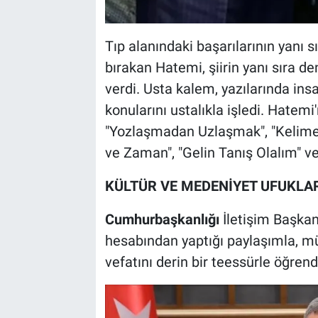
Tıp alanındaki başarılarının yanı s
bırakan Hatemi, şiirin yanı sıra d
verdi. Usta kalem, yazılarında ins
konularını ustalıkla işledi. Hatemi
"Yozlaşmadan Uzlaşmak", "Kelimeler
ve Zaman", "Gelin Tanış Olalım" v
KÜLTÜR VE MEDENİYET UFUKLA
Cumhurbaşkanlığı
İletişim Başka
hesabından yaptığı paylaşımla, müt
vefatını derin bir teessürle öğrendi