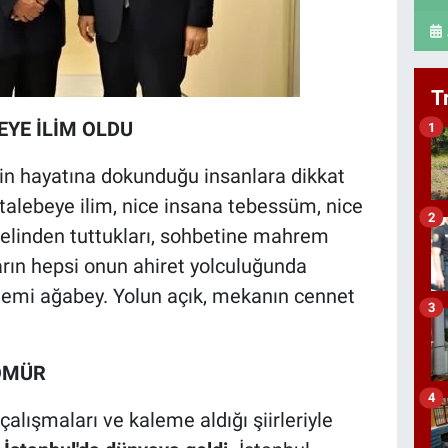
T
EYE İLİM OLDU
1
n hayatına dokunduğu insanlara dikkat
e talebeye ilim, nice insana tebessüm, nice
2
, elinden tuttukları, sohbetine mahrem
ların hepsi onun ahiret yolculuğunda
 Hatemi ağabey. Yolun açık, mekanın cennet
3
 ÖMÜR
4
 çalışmaları ve kaleme aldığı şiirleriyle