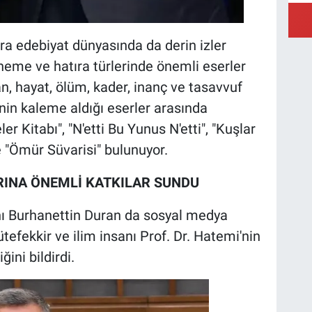
ıra edebiyat dünyasında da derin izler
eneme ve hatıra türlerinde önemli eserler
an, hayat, ölüm, kader, inanç ve tasavvuf
'nin kaleme aldığı eserler arasında
 Kitabı", "N'etti Bu Yunus N'etti", "Kuşlar
e "Ömür Süvarisi" bulunuyor.
RINA ÖNEMLİ KATKILAR SUNDU
nı Burhanettin Duran da sosyal medya
efekkir ve ilim insanı Prof. Dr. Hatemi'nin
ğini bildirdi.