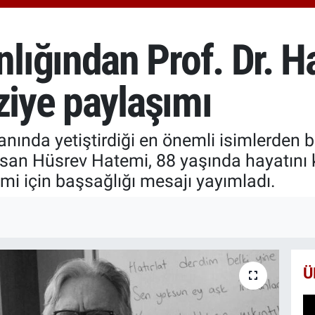
13.
BIT
64.
ığından Prof. Dr. H
ziye paylaşımı
anında yetiştirdiği en önemli isimlerden bir
asan Hüsrev Hatemi, 88 yaşında hayatını
mi için başsağlığı mesajı yayımladı.
Ü