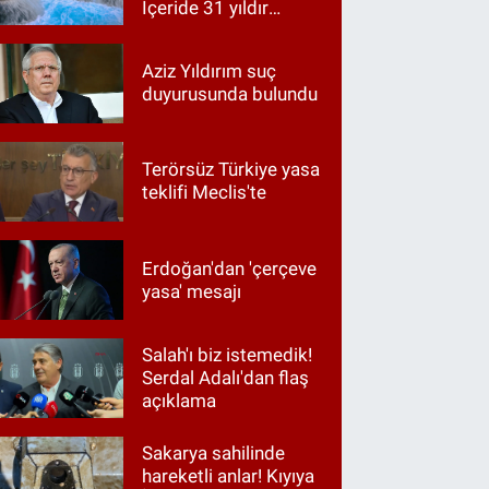
İçeride 31 yıldır
Kur’an okunuyor
Aziz Yıldırım suç
duyurusunda bulundu
Terörsüz Türkiye yasa
teklifi Meclis'te
Erdoğan'dan 'çerçeve
yasa' mesajı
Salah'ı biz istemedik!
Serdal Adalı'dan flaş
açıklama
Sakarya sahilinde
hareketli anlar! Kıyıya