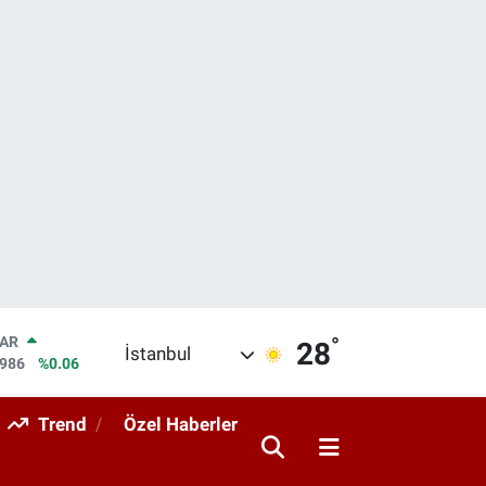
LAR
5986
%0.06
°
28
RO
İstanbul
0700
%0.1
RLİN
2438
%0.21
Trend
Özel Haberler
M ALTIN
8.23
%0.39
T100