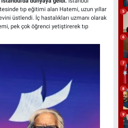
 İstanbul'da dünyaya geldi.
İstanbul
esinde tıp eğitimi alan Hatemi, uzun yıllar
5
vini üstlendi. İç hastalıkları uzmanı olarak
i, pek çok öğrenci yetiştirerek tıp
6
7
8
9