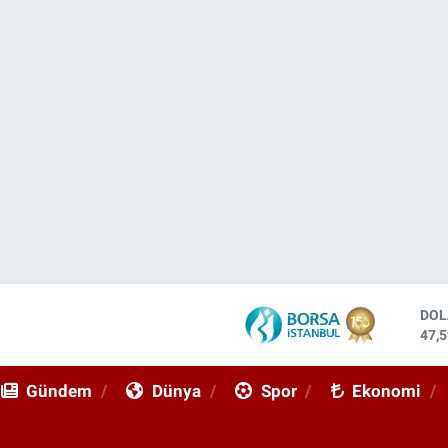
DO
47,
EU
55,
STE
64,
Gündem
Dünya
Spor
Ekonomi
GRA
651
BİS