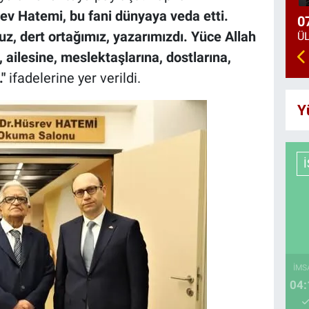
ev Hatemi, bu fani dünyaya veda etti.
0
, dert ortağımız, yazarımızdı. Yüce Allah
 ailesine, meslektaşlarına, dostlarına,
"
ifadelerine yer verildi.
Y
İMS
04: