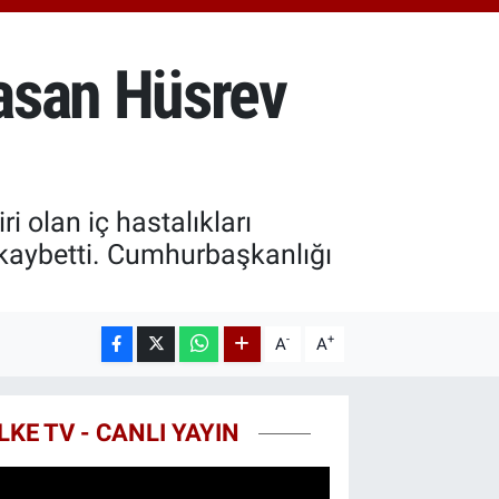
703
%0
COIN
475,47
%0.66
asan Hüsrev
i olan iç hastalıkları
 kaybetti. Cumhurbaşkanlığı
-
+
A
A
LKE TV - CANLI YAYIN