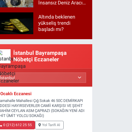
İnsansız Deniz Aracı
vurdu
Altında beklenen
yükseliş trendi
başladı mı?
İstanbul Bayrampaşa
Nöbetçi Eczaneler
Ocaklı Eczanesi
tamahalle Mahallesi Çığ Sokak 46 50C DEMİRKAPI
DDESİ HAYIRSEVERLER CAMİİ KARŞISI VE ŞEHİT
RAHİM CEYLAN ASM ÇAPRAZI (SOKAĞIN YENİ ADI
HİT ÜMİT YOLCU SOKAĞI)
0 (212) 612 25 55
Yol Tarifi Al