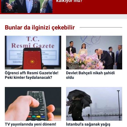
kalkıyor mu?
Bunlar da ilginizi çekebilir
Öğrenci affı Resmi Gazete'de!
Devlet Bahçeli nikah şahidi
Peki kimler faydalanacak?
oldu
TV yayınlarında yeni dönem!
İstanbul'a sağanak yağış