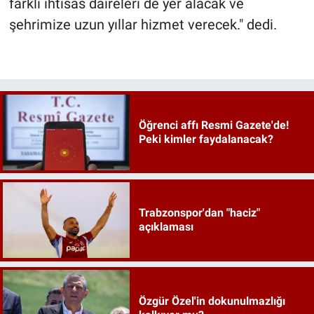
farklı ihtisas daireleri de yer alacak ve
şehrimize uzun yıllar hizmet verecek." dedi.
Öğrenci affı Resmi Gazete'de!
Peki kimler faydalanacak?
Trabzonspor'dan "haciz"
açıklaması
Özgür Özel'in dokunulmazlığı