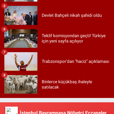
5
Devlet Bahçeli nikah şahidi oldu
6
Teklif komisyondan geçti! Türkiye
için yeni sayfa açılıyor
7
Trabzonspor'dan "haciz" açıklaması
8
Binlerce küçükbaş ihaleyle
satılacak
İstanbul Bayrampaşa Nöbetçi Eczaneler