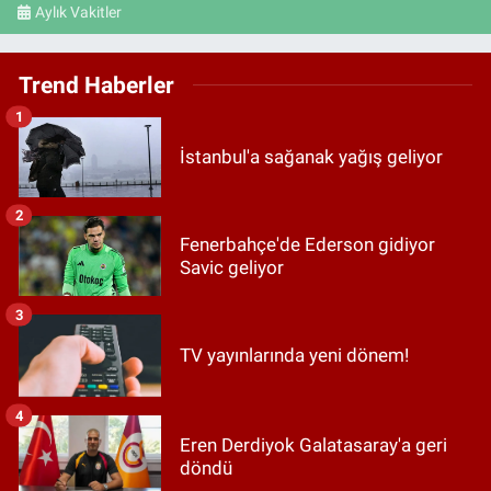
Aylık Vakitler
Trend Haberler
1
İstanbul'a sağanak yağış geliyor
2
Fenerbahçe'de Ederson gidiyor
Savic geliyor
3
TV yayınlarında yeni dönem!
4
Eren Derdiyok Galatasaray'a geri
döndü