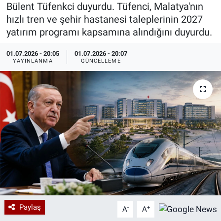
Bülent Tüfenkci duyurdu. Tüfenci, Malatya'nın
Özel Haberler
Dünya
Haber Arşivi
hızlı tren ve şehir hastanesi taleplerinin 2027
yatırım programı kapsamına alındığını duyurdu.
Yazarlar
Medya
01.07.2026 - 20:05
01.07.2026 - 20:07
YAYINLANMA
GÜNCELLEME
Özel Haberler
Kadın
Erişim Bilgileri
Sağlık
Teknoloji
Ramazan
Paylaş
-
+
A
A