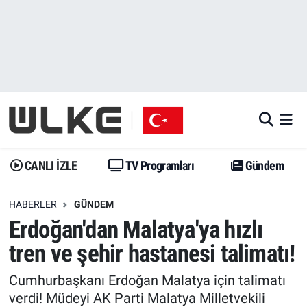
CANLI İZLE
CANLI YAYIN
Nöbetçi Eczaneler
TV Programları
TV Programları
Hava Durumu
Gündem
Gündem
İstanbul Namaz Vakitleri
Dünya
Trend
Trafik Durumu
CANLI İZLE
TV Programları
Gündem
Spor
Yaşam
Süper Lig Puan Durumu ve Fikstür
HABERLER
GÜNDEM
Erdoğan'dan Malatya'ya hızlı
Erişim Bilgileri
Erişim Bilgileri
Erişim Bilgileri
tren ve şehir hastanesi talimatı!
Ekonomi
Spor
Tüm Manşetler
Cumhurbaşkanı Erdoğan Malatya için talimatı
Trend
Ekonomi
Son Dakika Haberleri
verdi! Müdeyi AK Parti Malatya Milletvekili