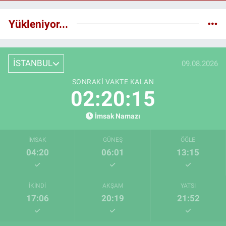
Yükleniyor...
İSTANBUL
09.08.2026
SONRAKI VAKTE KALAN
02:20:14
İmsak Namazı
İMSAK
GÜNEŞ
ÖĞLE
04:20
06:01
13:15
İKINDI
AKŞAM
YATSI
17:06
20:19
21:52