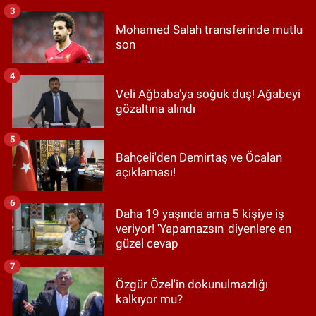
3
Mohamed Salah transferinde mutlu
son
4
Veli Ağbaba'ya soğuk duş! Ağabeyi
gözaltına alındı
5
Bahçeli'den Demirtaş ve Öcalan
açıklaması!
6
Daha 19 yaşında ama 5 kişiye iş
veriyor! 'Yapamazsın' diyenlere en
güzel cevap
7
Özgür Özel'in dokunulmazlığı
kalkıyor mu?