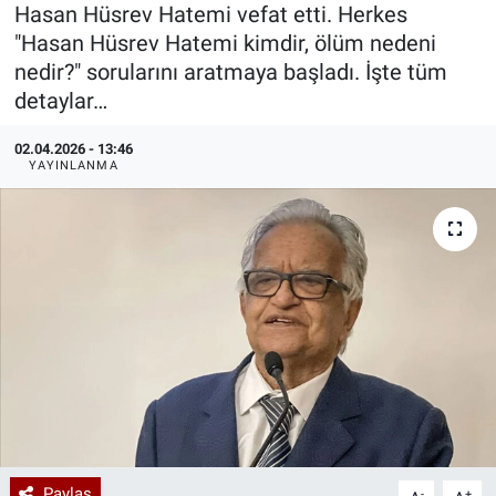
Hasan Hüsrev Hatemi vefat etti. Herkes
Özel Haberler
Dünya
Haber Arşivi
"Hasan Hüsrev Hatemi kimdir, ölüm nedeni
nedir?" sorularını aratmaya başladı. İşte tüm
Yazarlar
Medya
detaylar…
02.04.2026 - 13:46
Özel Haberler
YAYINLANMA
Kadın
Erişim Bilgileri
Sağlık
Teknoloji
Ramazan
Paylaş
-
+