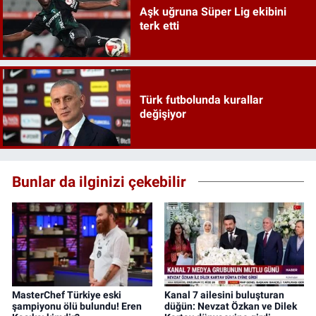
Aşk uğruna Süper Lig ekibini
terk etti
Türk futbolunda kurallar
değişiyor
Bunlar da ilginizi çekebilir
MasterChef Türkiye eski
Kanal 7 ailesini buluşturan
şampiyonu ölü bulundu! Eren
düğün: Nevzat Özkan ve Dilek