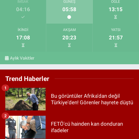
İMSAK
GÜNEŞ
ÖĞLE
04:16
05:58
13:15
İKINDI
AKŞAM
YATSI
17:08
20:23
21:57
Aylık Vakitler
Trend Haberler
1
Bu görüntüler Afrika'dan değil
Türkiye'den! Görenler hayrete düştü
2
FETÖ'cü hainden kan donduran
ifadeler