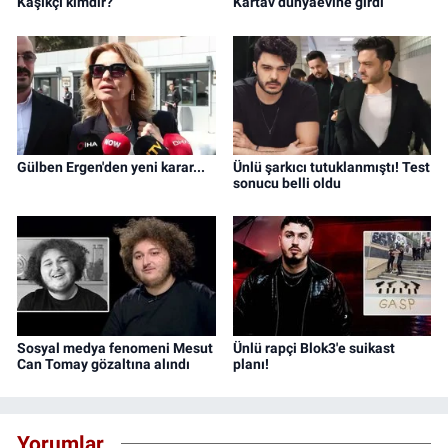
Kaşıkçı kimdir?
Kartav dünyaevine girdi
Gülben Ergen'den yeni karar...
Ünlü şarkıcı tutuklanmıştı! Test
sonucu belli oldu
Sosyal medya fenomeni Mesut
Ünlü rapçi Blok3'e suikast
Can Tomay gözaltına alındı
planı!
Yorumlar