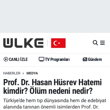
CANLI İZLE
CANLI YAYIN
Nöbetçi Eczaneler
TV Programları
TV Programları
Hava Durumu
Gündem
Gündem
İstanbul Namaz Vakitleri
Dünya
Trend
Trafik Durumu
CANLI İZLE
TV Programları
Gündem
Spor
Yaşam
Süper Lig Puan Durumu ve Fikstür
HABERLER
MEDYA
Prof. Dr. Hasan Hüsrev Hatemi
Erişim Bilgileri
Erişim Bilgileri
Erişim Bilgileri
kimdir? Ölüm nedeni nedir?
Ekonomi
Spor
Tüm Manşetler
Türkiye'de hem tıp dünyasında hem de edebiyat
Trend
Ekonomi
Son Dakika Haberleri
alanında tanınan önemli isimlerden Prof. Dr.