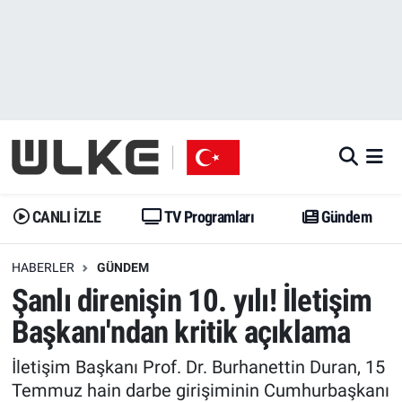
CANLI İZLE
CANLI YAYIN
Nöbetçi Eczaneler
TV Programları
TV Programları
Hava Durumu
Gündem
Gündem
İstanbul Namaz Vakitleri
Dünya
Trend
Trafik Durumu
CANLI İZLE
TV Programları
Gündem
Spor
Yaşam
Süper Lig Puan Durumu ve Fikstür
HABERLER
GÜNDEM
Şanlı direnişin 10. yılı! İletişim
Erişim Bilgileri
Erişim Bilgileri
Erişim Bilgileri
Başkanı'ndan kritik açıklama
Ekonomi
Spor
Tüm Manşetler
İletişim Başkanı Prof. Dr. Burhanettin Duran, 15
Trend
Ekonomi
Son Dakika Haberleri
Temmuz hain darbe girişiminin Cumhurbaşkanı