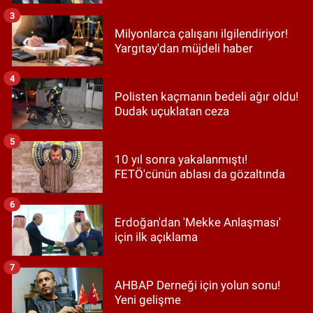
3
Milyonlarca çalışanı ilgilendiriyor!
Yargıtay'dan müjdeli haber
4
Polisten kaçmanın bedeli ağır oldu!
Dudak uçuklatan ceza
5
10 yıl sonra yakalanmıştı!
FETÖ'cünün ablası da gözaltında
6
Erdoğan'dan 'Mekke Anlaşması'
için ilk açıklama
7
AHBAP Derneği için yolun sonu!
Yeni gelişme