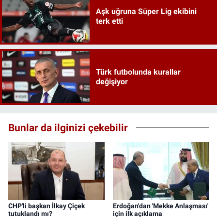
Aşk uğruna Süper Lig ekibini
terk etti
Türk futbolunda kurallar
değişiyor
Bunlar da ilginizi çekebilir
CHP'li başkan İlkay Çiçek
Erdoğan'dan 'Mekke Anlaşması'
tutuklandı mı?
için ilk açıklama