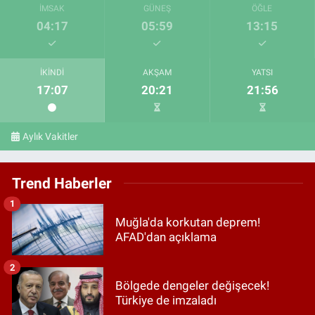
İMSAK
GÜNEŞ
ÖĞLE
04:17
05:59
13:15
İKINDI
AKŞAM
YATSI
17:07
20:21
21:56
Aylık Vakitler
Trend Haberler
1
Muğla'da korkutan deprem!
AFAD'dan açıklama
2
Bölgede dengeler değişecek!
Türkiye de imzaladı