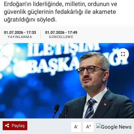
Erdoğan’ın liderliğinde, milletin, ordunun ve
Özel Haberler
Dünya
Haber Arşivi
güvenlik güçlerinin fedakârlığı ile akamete
uğratıldığını söyledi.
Yazarlar
Medya
01.07.2026 - 17:33
01.07.2026 - 17:49
YAYINLANMA
GÜNCELLEME
Özel Haberler
Kadın
Erişim Bilgileri
Sağlık
Teknoloji
Ramazan
Paylaş
-
+
A
A