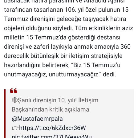
basılacak hatıra parasının ve Anadolu Ajansı
tarafından tasarlanan 106. yıl özel pulunun 15
Temmuz direnişini geleceğe taşıyacak hatıra
objeleri olduğunu söyledi. Tüm etkinliklerin aziz
milletin 15 Temmuz’da gösterdiği destansı
direnişi ve zaferi layıkıyla anmak amacıyla 360
derecelik bütünleşik bir iletişim stratejisiyle
hazırlandığını belirterek, “Biz 15 Temmuz’u
unutmayacağız, unutturmayacağız.” dedi.
🔴Şanlı direnişin 10. yılı! İletişim
Başkanı'ndan kritik açıklama
@Mustafaemrpala
👉
https://t.co/6kZdxcr36W
pic.twitter.com/37UVeavvWu