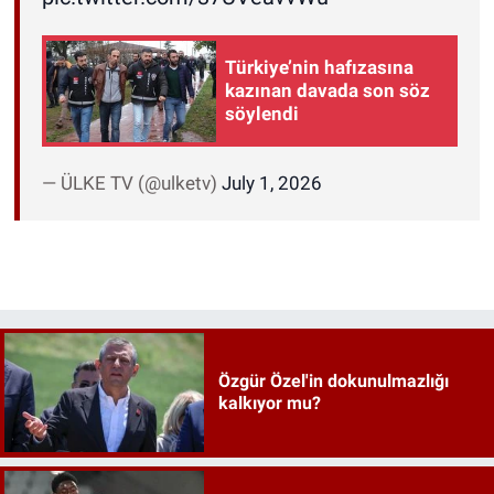
Türkiye’nin hafızasına
kazınan davada son söz
söylendi
— ÜLKE TV (@ulketv)
July 1, 2026
Özgür Özel'in dokunulmazlığı
kalkıyor mu?