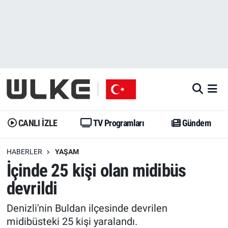
CANLI İZLE
CANLI YAYIN
Nöbetçi Eczaneler
TV Programları
TV Programları
Hava Durumu
Gündem
Gündem
İstanbul Namaz Vakitleri
Dünya
Trend
Trafik Durumu
CANLI İZLE
TV Programları
Gündem
Spor
Yaşam
Süper Lig Puan Durumu ve Fikstür
HABERLER
YAŞAM
İçinde 25 kişi olan midibüs
Erişim Bilgileri
Erişim Bilgileri
Erişim Bilgileri
devrildi
Ekonomi
Spor
Tüm Manşetler
Denizli'nin Buldan ilçesinde devrilen
Trend
Ekonomi
Son Dakika Haberleri
midibüsteki 25 kişi yaralandı.