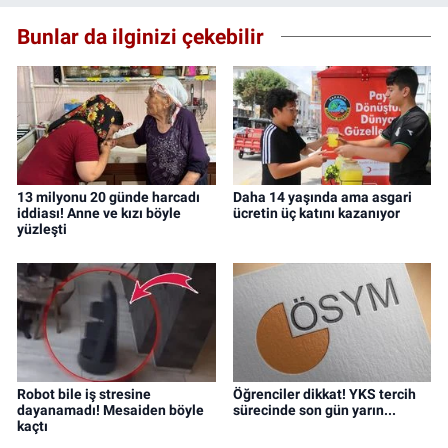
Bunlar da ilginizi çekebilir
13 milyonu 20 günde harcadı
Daha 14 yaşında ama asgari
iddiası! Anne ve kızı böyle
ücretin üç katını kazanıyor
yüzleşti
Robot bile iş stresine
Öğrenciler dikkat! YKS tercih
dayanamadı! Mesaiden böyle
sürecinde son gün yarın...
kaçtı