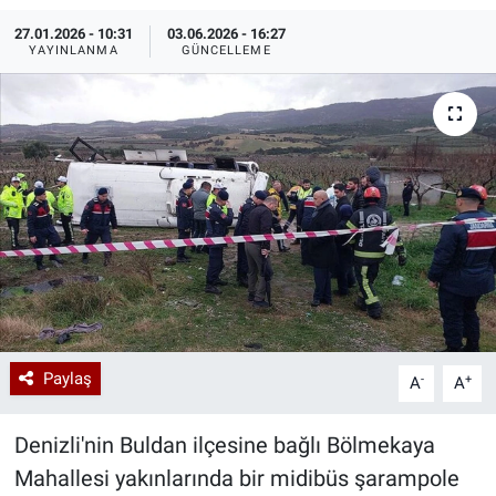
27.01.2026 - 10:31
03.06.2026 - 16:27
Özel Haberler
Dünya
Haber Arşivi
YAYINLANMA
GÜNCELLEME
Yazarlar
Medya
Özel Haberler
Kadın
Erişim Bilgileri
Sağlık
Teknoloji
Paylaş
-
+
A
A
Ramazan
Denizli'nin Buldan ilçesine bağlı Bölmekaya
Mahallesi yakınlarında bir midibüs şarampole