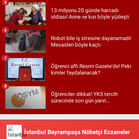
5
13 milyonu 20 günde harcadı
iddiası! Anne ve kızı böyle yüzleşti
6
Robot bile iş stresine dayanamadı!
Mesaiden böyle kaçtı
7
Öğrenci affı Resmi Gazete'de! Peki
kimler faydalanacak?
8
Öğrenciler dikkat! YKS tercih
sürecinde son gün yarın...
İstanbul Bayrampaşa Nöbetçi Eczaneler