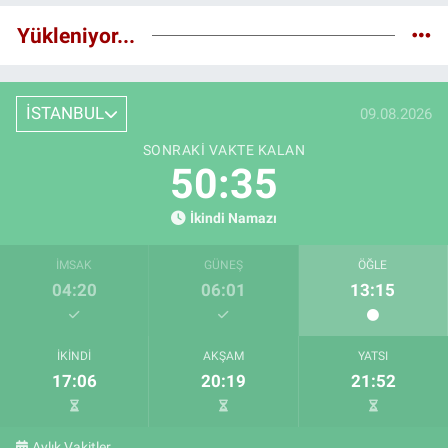
Yükleniyor...
İSTANBUL
09.08.2026
SONRAKI VAKTE KALAN
50:34
İkindi Namazı
İMSAK
GÜNEŞ
ÖĞLE
04:20
06:01
13:15
İKINDI
AKŞAM
YATSI
17:06
20:19
21:52
Aylık Vakitler