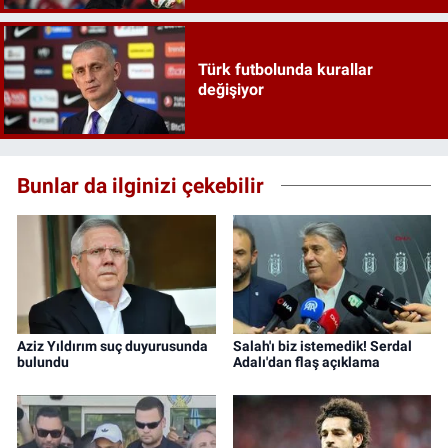
Türk futbolunda kurallar
değişiyor
Bunlar da ilginizi çekebilir
Aziz Yıldırım suç duyurusunda
Salah'ı biz istemedik! Serdal
bulundu
Adalı'dan flaş açıklama