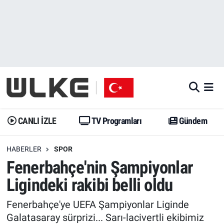
CANLI İZLE
CANLI YAYIN
Nöbetçi Eczaneler
TV Programları
TV Programları
Hava Durumu
Gündem
Gündem
İstanbul Namaz Vakitleri
Dünya
Trend
Trafik Durumu
CANLI İZLE
TV Programları
Gündem
Spor
Yaşam
Süper Lig Puan Durumu ve Fikstür
HABERLER
SPOR
Fenerbahçe'nin Şampiyonlar
Erişim Bilgileri
Erişim Bilgileri
Erişim Bilgileri
Ligindeki rakibi belli oldu
Ekonomi
Spor
Tüm Manşetler
Fenerbahçe'ye UEFA Şampiyonlar Liginde
Trend
Ekonomi
Son Dakika Haberleri
Galatasaray sürprizi... Sarı-lacivertli ekibimiz