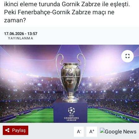
ikinci eleme turunda Gornik Zabrze ile eşleşti.
Özel Haberler
Dünya
Haber Arşivi
Peki Fenerbahçe-Gornik Zabrze maçı ne
zaman?
Yazarlar
Medya
17.06.2026 - 13:57
YAYINLANMA
Özel Haberler
Kadın
Erişim Bilgileri
Sağlık
Teknoloji
Ramazan
Paylaş
-
+
A
A