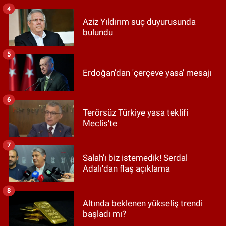
4
Aziz Yıldırım suç duyurusunda
bulundu
5
Erdoğan'dan 'çerçeve yasa' mesajı
6
Terörsüz Türkiye yasa teklifi
Meclis'te
7
Salah'ı biz istemedik! Serdal
Adalı'dan flaş açıklama
8
Altında beklenen yükseliş trendi
başladı mı?