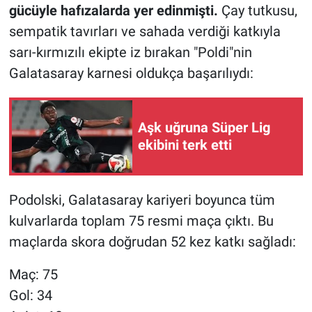
gücüyle hafızalarda yer edinmişti.
Çay tutkusu,
sempatik tavırları ve sahada verdiği katkıyla
sarı-kırmızılı ekipte iz bırakan "Poldi"nin
Galatasaray karnesi oldukça başarılıydı:
Aşk uğruna Süper Lig
ekibini terk etti
Podolski, Galatasaray kariyeri boyunca tüm
kulvarlarda toplam 75 resmi maça çıktı. Bu
maçlarda skora doğrudan 52 kez katkı sağladı:
Maç: 75
Gol: 34