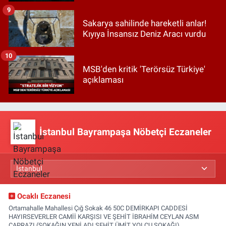
9
Sakarya sahilinde hareketli anlar!
Kıyıya İnsansız Deniz Aracı vurdu
10
MSB'den kritik 'Terörsüz Türkiye'
açıklaması
İstanbul Bayrampaşa Nöbetçi Eczaneler
Ocaklı Eczanesi
Ortamahalle Mahallesi Çığ Sokak 46 50C DEMİRKAPI CADDESİ
HAYIRSEVERLER CAMİİ KARŞISI VE ŞEHİT İBRAHİM CEYLAN ASM
ÇAPRAZI (SOKAĞIN YENİ ADI ŞEHİT ÜMİT YOLCU SOKAĞI)