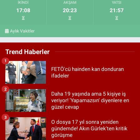
İKINDI
AKŞAM
YATSI
17:08
20:23
21:57
Aylık Vakitler
Trend Haberler
1
FETÖ'cü hainden kan donduran
ifadeler
2
Daha 19 yaşında ama 5 kişiye iş
veriyor! 'Yapamazsın' diyenlere en
güzel cevap
3
O dosya 17 yıl sonra yeniden
gündemde! Akın Gürlek'ten kritik
görüşme