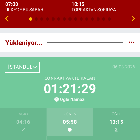
07:00
10:15
ÜLKE'DE BU SABAH
TOPRAKTAN SOFRAYA
Yükleniyor...
İSTANBUL
06.08.2026
SONRAKI VAKTE KALAN
01:21:28
Öğle Namazı
İMSAK
GÜNEŞ
ÖĞLE
04:16
05:58
13:15