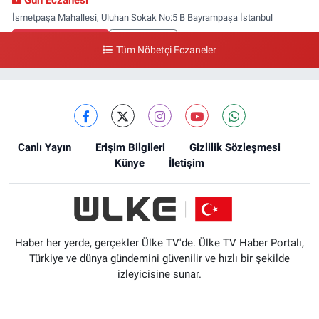
Gün Eczanesi
İsmetpaşa Mahallesi, Uluhan Sokak No:5 B Bayrampaşa İstanbul
0 (212) 613 41 57
Yol Tarifi Al
Tüm Nöbetçi Eczaneler
Ellinci Yıl Eczanesi
Yıldırım Mahallesi, Mostar Sokak No:4 A Yıldırım Bayrampaşa İstanbul
0 (212) 640 11 57
Yol Tarifi Al
Canlı Yayın
Erişim Bilgileri
Gizlilik Sözleşmesi
Künye
İletişim
Haber her yerde, gerçekler Ülke TV'de. Ülke TV Haber Portalı,
Türkiye ve dünya gündemini güvenilir ve hızlı bir şekilde
izleyicisine sunar.