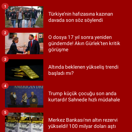
1
Türkiye’nin hafızasına kazınan
davada son söz söylendi
2
O dosya 17 yıl sonra yeniden
gündemde! Akın Gürlek'ten kritik
görüşme
3
Altında beklenen yükseliş trendi
başladı mı?
4
Trump küçük çocuğu son anda
kurtardı! Sahnede hızlı müdahale
5
Merkez Bankası'nın altın rezervi
yükseldi! 100 milyar doları aştı