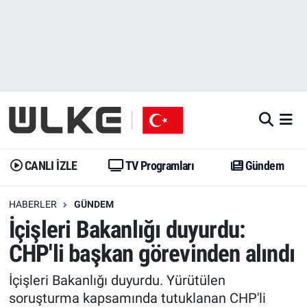
CANLI İZLE
CANLI YAYIN
Nöbetçi Eczaneler
TV Programları
TV Programları
Hava Durumu
Gündem
Gündem
İstanbul Namaz Vakitleri
Dünya
Trend
Trafik Durumu
CANLI İZLE
TV Programları
Gündem
Spor
Yaşam
Süper Lig Puan Durumu ve Fikstür
HABERLER
GÜNDEM
İçişleri Bakanlığı duyurdu:
Erişim Bilgileri
Erişim Bilgileri
Erişim Bilgileri
CHP'li başkan görevinden alındı
Ekonomi
Spor
Tüm Manşetler
İçişleri Bakanlığı duyurdu. Yürütülen
Trend
Ekonomi
Son Dakika Haberleri
soruşturma kapsamında tutuklanan CHP'li