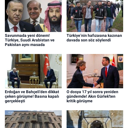
Savunmada yeni dönem!
Türkiye’nin hafızasına kazınan
Türkiye, Suudi Arabistan ve
davada son söz söylendi
Pakistan aynı masada
Erdoğan ve Bahçeli'den dikkat
O dosya 17 yıl sonra yeniden
çeken görüşme! Basına kapalı
gündemde! Akın Gürlek'ten
gerçekleşti
kritik görüşme