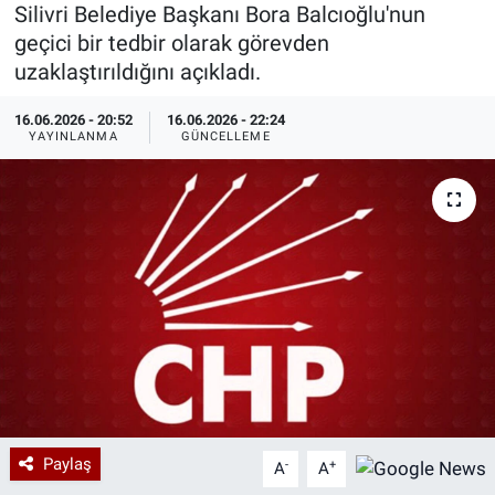
Silivri Belediye Başkanı Bora Balcıoğlu'nun
Özel Haberler
Dünya
Haber Arşivi
geçici bir tedbir olarak görevden
uzaklaştırıldığını açıkladı.
Yazarlar
Medya
16.06.2026 - 20:52
16.06.2026 - 22:24
YAYINLANMA
GÜNCELLEME
Özel Haberler
Kadın
Erişim Bilgileri
Sağlık
Teknoloji
Ramazan
Paylaş
-
+
A
A