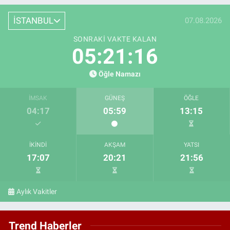
İSTANBUL
07.08.2026
SONRAKI VAKTE KALAN
05:21:15
Öğle Namazı
İMSAK
GÜNEŞ
ÖĞLE
04:17
05:59
13:15
İKINDI
AKŞAM
YATSI
17:07
20:21
21:56
Aylık Vakitler
Trend Haberler