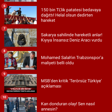
6
150 bin TL'lik patatesi bedavaya
dağıttı! Helal olsun dedirten
hareket
7
Sakarya sahilinde hareketli anlar!
Kıyıya İnsansız Deniz Aracı vurdu
8
Mohamed Salah'ın Trabzonspor'a
maliyeti belli oldu
9
MSB'den kritik 'Terörsüz Türkiye'
açıklaması
10
Kan donduran olay! Sen nasıl
annesin?