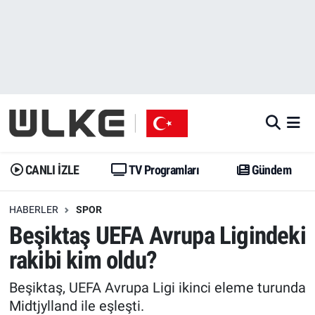
CANLI İZLE
CANLI YAYIN
Nöbetçi Eczaneler
TV Programları
TV Programları
Hava Durumu
Gündem
Gündem
İstanbul Namaz Vakitleri
Dünya
Trend
Trafik Durumu
CANLI İZLE
TV Programları
Gündem
Spor
Yaşam
Süper Lig Puan Durumu ve Fikstür
HABERLER
SPOR
Beşiktaş UEFA Avrupa Ligindeki
Erişim Bilgileri
Erişim Bilgileri
Erişim Bilgileri
rakibi kim oldu?
Ekonomi
Spor
Tüm Manşetler
Beşiktaş, UEFA Avrupa Ligi ikinci eleme turunda
Trend
Ekonomi
Son Dakika Haberleri
Midtjylland ile eşleşti.