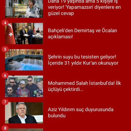
Daha 19 yaşında ama 5 kişiye iş
veriyor! 'Yapamazsın' diyenlere en
güzel cevap
4
Bahçeli'den Demirtaş ve Öcalan
açıklaması!
5
Şehrin suyu bu tesisten geliyor!
İçeride 31 yıldır Kur’an okunuyor
6
Mohammed Salah İstanbul'da! İlk
üçlüyü çektirdi...
7
Aziz Yıldırım suç duyurusunda
bulundu
8