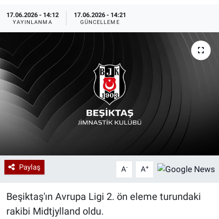
17.06.2026 - 14:12
17.06.2026 - 14:21
Özel Haberler
Dünya
Haber Arşivi
YAYINLANMA
GÜNCELLEME
Yazarlar
Medya
Özel Haberler
Kadın
Erişim Bilgileri
Sağlık
Teknoloji
Paylaş
-
+
A
A
Ramazan
Beşiktaş'ın Avrupa Ligi 2. ön eleme turundaki
rakibi Midtjylland oldu.