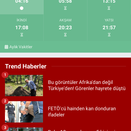
04:16
05:58
13:15
İKINDI
AKŞAM
YATSI
17:08
20:23
21:57
Aylık Vakitler
Trend Haberler
1
Bu görüntüler Afrika'dan değil
Türkiye'den! Görenler hayrete düştü
2
FETÖ'cü hainden kan donduran
ifadeler
3