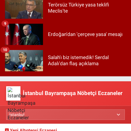
Terörsüz Türkiye yasa teklifi
Meclis'te
9
Erdoğan'dan 'çerçeve yasa' mesajı
10
Salah'ı biz istemedik! Serdal
Adalı'dan flaş açıklama
İstanbul Bayrampaşa Nöbetçi Eczaneler
Yeni Altıntepsi Eczanesi