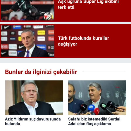
Aşk uğruna Süper Lig ekibini
terk etti
Türk futbolunda kurallar
değişiyor
Bunlar da ilginizi çekebilir
Aziz Yıldırım suç duyurusunda
Salah'ı biz istemedik! Serdal
bulundu
Adalı'dan flaş açıklama