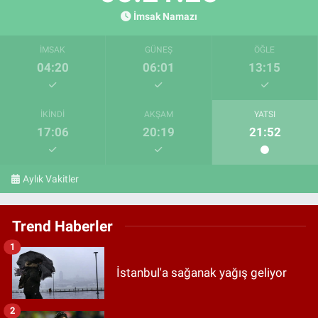
İmsak Namazı
İMSAK
GÜNEŞ
ÖĞLE
04:20
06:01
13:15
İKINDI
AKŞAM
YATSI
17:06
20:19
21:52
Aylık Vakitler
Trend Haberler
1
İstanbul'a sağanak yağış geliyor
2