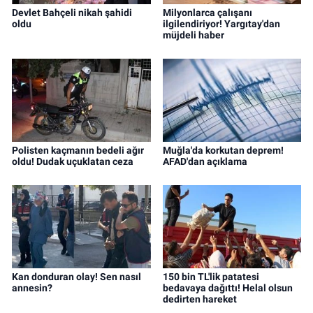
Devlet Bahçeli nikah şahidi
Milyonlarca çalışanı
oldu
ilgilendiriyor! Yargıtay'dan
müjdeli haber
Polisten kaçmanın bedeli ağır
Muğla'da korkutan deprem!
oldu! Dudak uçuklatan ceza
AFAD'dan açıklama
Kan donduran olay! Sen nasıl
150 bin TL'lik patatesi
annesin?
bedavaya dağıttı! Helal olsun
dedirten hareket