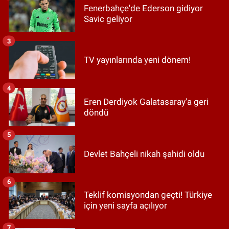
Fenerbahçe'de Ederson gidiyor
Savic geliyor
3
TV yayınlarında yeni dönem!
4
Eren Derdiyok Galatasaray'a geri
döndü
5
Devlet Bahçeli nikah şahidi oldu
6
Teklif komisyondan geçti! Türkiye
için yeni sayfa açılıyor
7