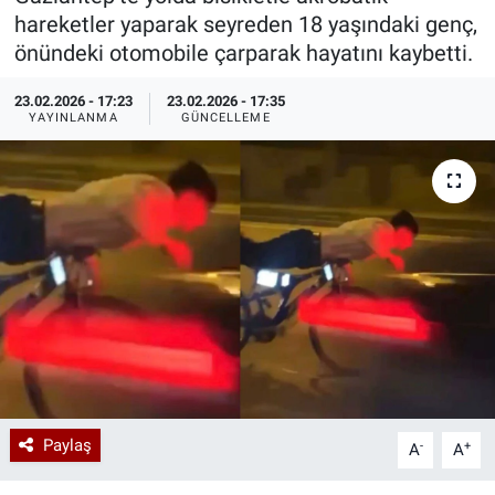
hareketler yaparak seyreden 18 yaşındaki genç,
Özel Haberler
Dünya
Haber Arşivi
önündeki otomobile çarparak hayatını kaybetti.
Yazarlar
Medya
23.02.2026 - 17:23
23.02.2026 - 17:35
YAYINLANMA
GÜNCELLEME
Özel Haberler
Kadın
Erişim Bilgileri
Sağlık
Teknoloji
Ramazan
Paylaş
-
+
A
A