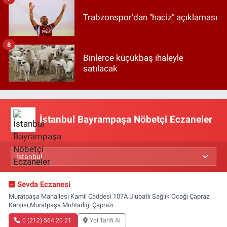
Trabzonspor'dan "haciz" açıklaması
8
Binlerce küçükbaş ihaleyle
satılacak
İstanbul Bayrampaşa Nöbetçi Eczaneler
Sevda Eczanesi
Muratpaşa Mahallesi Kamil Caddesi 107A Ulubatlı Sağlık Ocağı Çapraz
Karşısı,Muratpaşa Muhtarlığı Çaprazı
0 (212) 564 20 21
Yol Tarifi Al