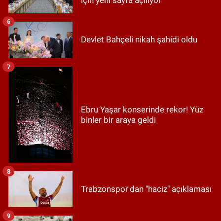
6
Devlet Bahçeli nikah şahidi oldu
7
Ebru Yaşar konserinde rekor! Yüz
binler bir araya geldi
8
Trabzonspor'dan "haciz" açıklaması
9