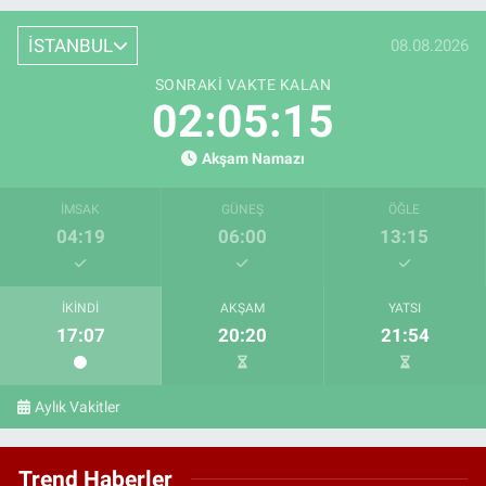
İSTANBUL
08.08.2026
SONRAKI VAKTE KALAN
02:05:14
Akşam Namazı
İMSAK
GÜNEŞ
ÖĞLE
04:19
06:00
13:15
İKINDI
AKŞAM
YATSI
17:07
20:20
21:54
Aylık Vakitler
Trend Haberler