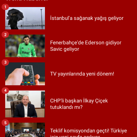
1
İstanbul'a sağanak yağış geliyor
2
Fenerbahçe'de Ederson gidiyor
Savic geliyor
3
TV yayınlarında yeni dönem!
4
CHP'li başkan İlkay Çiçek
tutuklandı mı?
5
Teklif komisyondan geçti! Türkiye
için yeni sayfa açılıyor