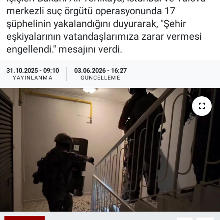
merkezli suç örgütü operasyonunda 17
Özel Haberler
Dünya
Haber Arşivi
şüphelinin yakalandığını duyurarak, "Şehir
eşkiyalarının vatandaşlarımıza zarar vermesi
Yazarlar
Medya
engellendi." mesajını verdi.
Özel Haberler
31.10.2025 - 09:10
03.06.2026 - 16:27
YAYINLANMA
GÜNCELLEME
Kadın
Erişim Bilgileri
Sağlık
Teknoloji
Ramazan