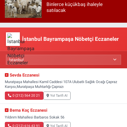
Binlerce küçükbaş ihaleyle
satılacak
İstanbul Bayrampaşa Nöbetçi Eczaneler
Sevda Eczanesi
Muratpaşa Mahallesi Kamil Caddesi 107A Ulubatlı Sağlık Ocağı Çapraz
Karşısı,Muratpaşa Muhtarlığı Çaprazı
0 (212) 564 20 21
Yol Tarifi Al
Berna Koç Eczanesi
Yıldırım Mahallesi Barbaros Sokak 56
0 (212) 616 43 91
Yol Tarifi Al