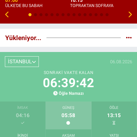
07:00
10:15
ÜLKE'DE BU SABAH
TOPRAKTAN SOFRAYA
Yükleniyor...
İSTANBUL
06.08.2026
SONRAKI VAKTE KALAN
06:39:42
Öğle Namazı
İMSAK
GÜNEŞ
ÖĞLE
04:16
05:58
13:15
İKINDI
AKŞAM
YATSI