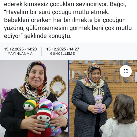
ederek kimsesiz çocukları sevindiriyor. Bağcı,
Özel Haberler
Dünya
Haber Arşivi
“Hayalim bir sürü çocuğu mutlu etmek.
Bebekleri örerken her bir ilmekte bir çocuğun
Yazarlar
Medya
yüzünü, gülümsemesini görmek beni çok mutlu
ediyor” şeklinde konuştu.
Özel Haberler
15.12.2025 - 14:23
15.12.2025 - 14:27
YAYINLANMA
GÜNCELLEME
Kadın
Erişim Bilgileri
Sağlık
Teknoloji
Ramazan