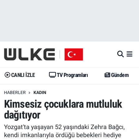
CANLI İZLE
CANLI YAYIN
Nöbetçi Eczaneler
TV Programları
TV Programları
Hava Durumu
Gündem
Gündem
İstanbul Namaz Vakitleri
Dünya
Trend
Trafik Durumu
CANLI İZLE
TV Programları
Gündem
Spor
Yaşam
Süper Lig Puan Durumu ve Fikstür
HABERLER
KADIN
Kimsesiz çocuklara mutluluk
Erişim Bilgileri
Erişim Bilgileri
Erişim Bilgileri
dağıtıyor
Ekonomi
Spor
Tüm Manşetler
Yozgat'ta yaşayan 52 yaşındaki Zehra Bağcı,
Trend
Ekonomi
Son Dakika Haberleri
kendi imkanlarıyla ördüğü bebekleri hediye