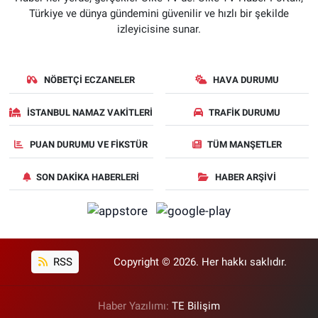
Türkiye ve dünya gündemini güvenilir ve hızlı bir şekilde
izleyicisine sunar.
NÖBETÇI ECZANELER
HAVA DURUMU
İSTANBUL NAMAZ VAKITLERI
TRAFIK DURUMU
PUAN DURUMU VE FIKSTÜR
TÜM MANŞETLER
SON DAKIKA HABERLERI
HABER ARŞIVI
RSS
Copyright © 2026. Her hakkı saklıdır.
Haber Yazılımı:
TE Bilişim