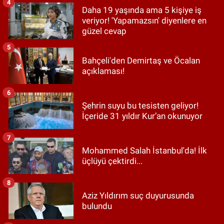
4
Daha 19 yaşında ama 5 kişiye iş
veriyor! 'Yapamazsın' diyenlere en
güzel cevap
5
Bahçeli'den Demirtaş ve Öcalan
açıklaması!
6
Şehrin suyu bu tesisten geliyor!
İçeride 31 yıldır Kur’an okunuyor
7
Mohammed Salah İstanbul'da! İlk
üçlüyü çektirdi...
8
Aziz Yıldırım suç duyurusunda
bulundu