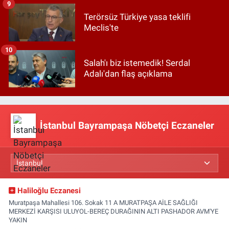
9
Terörsüz Türkiye yasa teklifi
Meclis'te
10
Salah'ı biz istemedik! Serdal
Adalı'dan flaş açıklama
İstanbul Bayrampaşa Nöbetçi Eczaneler
Haliloğlu Eczanesi
Muratpaşa Mahallesi 106. Sokak 11 A MURATPAŞA AİLE SAĞLIĞI
MERKEZİ KARŞISI ULUYOL-BEREÇ DURAĞININ ALTI PASHADOR AVM'YE
YAKIN