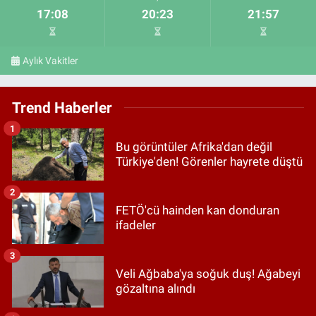
17:08
20:23
21:57
Aylık Vakitler
Trend Haberler
1
Bu görüntüler Afrika'dan değil
Türkiye'den! Görenler hayrete düştü
2
FETÖ'cü hainden kan donduran
ifadeler
3
Veli Ağbaba'ya soğuk duş! Ağabeyi
gözaltına alındı