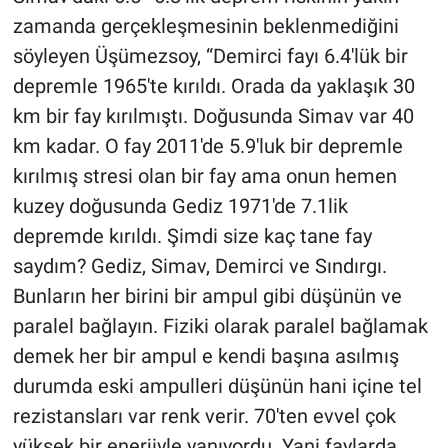
zamanda gerçekleşmesinin beklenmediğini
söyleyen Üşümezsoy, “Demirci fayı 6.4'lük bir
depremle 1965'te kırıldı. Orada da yaklaşık 30
km bir fay kırılmıştı. Doğusunda Simav var 40
km kadar. O fay 2011'de 5.9'luk bir depremle
kırılmış stresi olan bir fay ama onun hemen
kuzey doğusunda Gediz 1971'de 7.1lik
depremde kırıldı. Şimdi size kaç tane fay
saydım? Gediz, Simav, Demirci ve Sındırgı.
Bunların her birini bir ampul gibi düşünün ve
paralel bağlayın. Fiziki olarak paralel bağlamak
demek her bir ampul e kendi başına asılmış
durumda eski ampulleri düşünün hani içine tel
rezistansları var renk verir. 70'ten evvel çok
yüksek bir enerjiyle yanıyordu. Yani faylarda