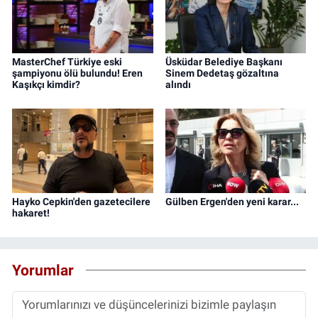
MasterChef Türkiye eski
Üsküdar Belediye Başkanı
şampiyonu ölü bulundu! Eren
Sinem Dedetaş gözaltına
Kaşıkçı kimdir?
alındı
Hayko Cepkin'den gazetecilere
Gülben Ergen'den yeni karar...
hakaret!
Yorumlar