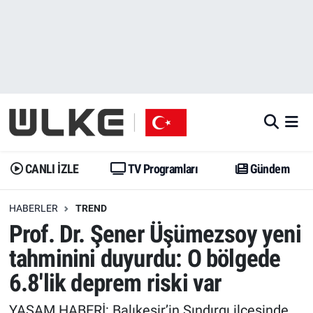
CANLI İZLE
CANLI YAYIN
Nöbetçi Eczaneler
TV Programları
TV Programları
Hava Durumu
Gündem
Gündem
İstanbul Namaz Vakitleri
Dünya
Trend
Trafik Durumu
CANLI İZLE
TV Programları
Gündem
Spor
Yaşam
Süper Lig Puan Durumu ve Fikstür
HABERLER
TREND
Prof. Dr. Şener Üşümezsoy yeni
Erişim Bilgileri
Erişim Bilgileri
Erişim Bilgileri
tahminini duyurdu: O bölgede
Ekonomi
Spor
Tüm Manşetler
6.8'lik deprem riski var
Trend
Ekonomi
Son Dakika Haberleri
YAŞAM HABERİ: Balıkesir’in Sındırgı ilçesinde