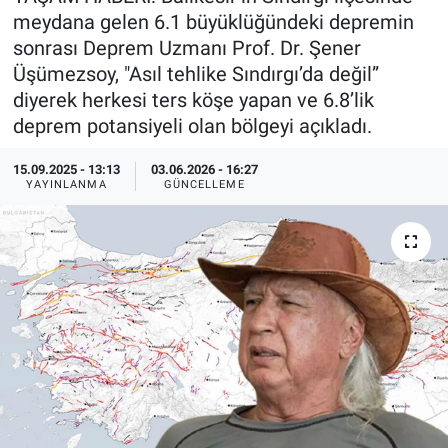
meydana gelen 6.1 büyüklüğündeki depremin
Özel Haberler
Dünya
Haber Arşivi
sonrası Deprem Uzmanı Prof. Dr. Şener
Üşümezsoy, "Asıl tehlike Sındırgı’da değil”
Yazarlar
Medya
diyerek herkesi ters köşe yapan ve 6.8’lik
deprem potansiyeli olan bölgeyi açıkladı.
Özel Haberler
15.09.2025 - 13:13
03.06.2026 - 16:27
YAYINLANMA
GÜNCELLEME
Kadın
Erişim Bilgileri
Sağlık
Teknoloji
Ramazan