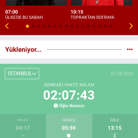
07:00
10:15
ÜLKE'DE BU SABAH
TOPRAKTAN SOFRAYA
Yükleniyor...
İSTANBUL
07.08.2026
SONRAKI VAKTE KALAN
02:07:42
Öğle Namazı
İMSAK
GÜNEŞ
ÖĞLE
04:17
05:59
13:15