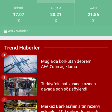
İKINDI
AKŞAM
YATSI
17:07
20:21
21:56
Aylık Vakitler
Trend Haberler
1
Muğla'da korkutan deprem!
AFAD'dan açıklama
2
Türkiye’nin hafızasına kazınan
davada son söz söylendi
3
Merkez Bankası'nın altın rezervi
yükseldi! 100 milyar doları aştı