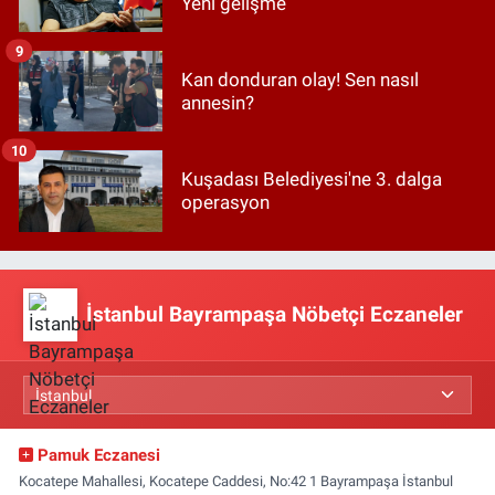
Yeni gelişme
9
Kan donduran olay! Sen nasıl
annesin?
10
Kuşadası Belediyesi'ne 3. dalga
operasyon
İstanbul Bayrampaşa Nöbetçi Eczaneler
Pamuk Eczanesi
Kocatepe Mahallesi, Kocatepe Caddesi, No:42 1 Bayrampaşa İstanbul