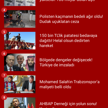
4
Polisten kaçmanın bedeli ağır oldu!
Dudak uçuklatan ceza
5
150 bin TL'lik patatesi bedavaya
dağıttı! Helal olsun dedirten
hareket
6
Bölgede dengeler değişecek!
Türkiye de imzaladı
7
Mohamed Salah'ın Trabzonspor'a
maliyeti belli oldu
8
AHBAP Derneği için yolun sonu!