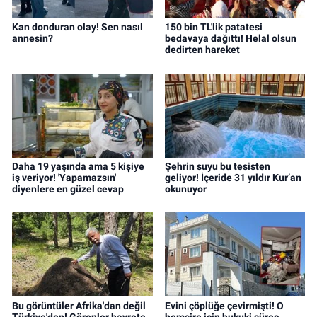
Kan donduran olay! Sen nasıl
150 bin TL'lik patatesi
annesin?
bedavaya dağıttı! Helal olsun
dedirten hareket
Daha 19 yaşında ama 5 kişiye
Şehrin suyu bu tesisten
iş veriyor! 'Yapamazsın'
geliyor! İçeride 31 yıldır Kur’an
diyenlere en güzel cevap
okunuyor
Bu görüntüler Afrika'dan değil
Evini çöplüğe çevirmişti! O
Türkiye'den! Görenler hayrete
hemşire için hukuki süreç