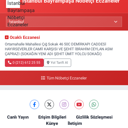
İstanbul Bayrampaşa Nöbetçi Eczaneler
Ocaklı Eczanesi
Ortamahalle Mahallesi Çığ Sokak 46 50C DEMİRKAPI CADDESİ
HAYIRSEVERLER CAMİİ KARŞISI VE ŞEHİT İBRAHİM CEYLAN ASM
ÇAPRAZI (SOKAĞIN YENİ ADI ŞEHİT ÜMİT YOLCU SOKAĞI)
0 (212) 612 25 55
Yol Tarifi Al
Tüm Nöbetçi Eczaneler
Canlı Yayın
Erişim Bilgileri
Gizlilik Sözleşmesi
Künye
İletişim