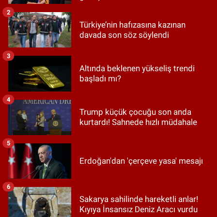
2
Türkiye’nin hafızasına kazınan
davada son söz söylendi
3
Altında beklenen yükseliş trendi
başladı mı?
4
Trump küçük çocuğu son anda
kurtardı! Sahnede hızlı müdahale
5
Erdoğan'dan 'çerçeve yasa' mesajı
6
Sakarya sahilinde hareketli anlar!
Kıyıya İnsansız Deniz Aracı vurdu