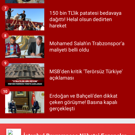
7
150 bin TL'lik patatesi bedavaya
dağıttı! Helal olsun dedirten
hareket
8
Mohamed Salah'ın Trabzonspor'a
maliyeti belli oldu
9
MSB'den kritik 'Terörsüz Türkiye'
açıklaması
10
Erdoğan ve Bahçeli'den dikkat
çeken görüşme! Basına kapalı
gerçekleşti