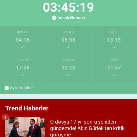
03:45:18
İmsak Namazı
İMSAK
GÜNEŞ
ÖĞLE
04:16
05:58
13:15
İKINDI
AKŞAM
YATSI
17:08
20:23
21:57
Aylık Vakitler
Trend Haberler
1
O dosya 17 yıl sonra yeniden
gündemde! Akın Gürlek'ten kritik
görüşme