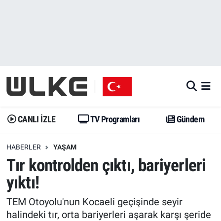
CANLI İZLE
CANLI YAYIN
Nöbetçi Eczaneler
TV Programları
TV Programları
Hava Durumu
Gündem
Gündem
İstanbul Namaz Vakitleri
Dünya
Trend
Trafik Durumu
CANLI İZLE
TV Programları
Gündem
Spor
Yaşam
Süper Lig Puan Durumu ve Fikstür
HABERLER
YAŞAM
Tır kontrolden çıktı, bariyerleri
Erişim Bilgileri
Erişim Bilgileri
Erişim Bilgileri
yıktı!
Ekonomi
Spor
Tüm Manşetler
TEM Otoyolu'nun Kocaeli geçişinde seyir
Trend
Ekonomi
Son Dakika Haberleri
halindeki tır, orta bariyerleri aşarak karşı şeride