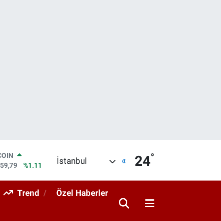
°
LAR
24
İstanbul
7436
%0.18
RO
2510
%0.32
Trend
Özel Haberler
RLİN
4811
%0.38
M ALTIN