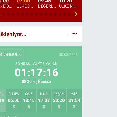
0:00
07:00
09:45
10:20
11:15
12:20
ÜLKE'DE BU GECE
ÜLKE'DE HAFTA SONU
DEĞERLERİN DAVETİ
ÜLKE'NİN ÇOCUKLARI
YOL HİKAYESİ
DÜNYANIN GÜNDE
ükleniyor...
İSTANBUL
08.08.2026
SONRAKI VAKTE KALAN
01:17:15
Güneş Namazı
AK
GÜNEŞ
ÖĞLE
İKINDI
AKŞAM
YATSI
19
06:00
13:15
17:07
20:20
21:54