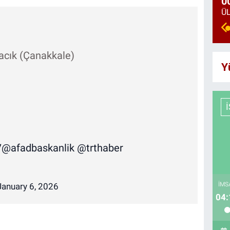
0
vacık (Çanakkale)
Y
V
@afadbaskanlik
@trthaber
İMS
January 6, 2026
04: