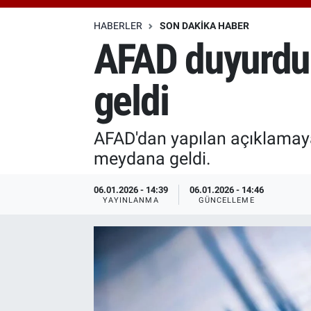
Özel Haberler
Dünya
Haber Arşivi
HABERLER
SON DAKIKA HABER
AFAD duyurdu
Yazarlar
Medya
geldi
Özel Haberler
Kadın
AFAD'dan yapılan açıklamay
meydana geldi.
Erişim Bilgileri
06.01.2026 - 14:39
06.01.2026 - 14:46
Sağlık
YAYINLANMA
GÜNCELLEME
Teknoloji
Ramazan