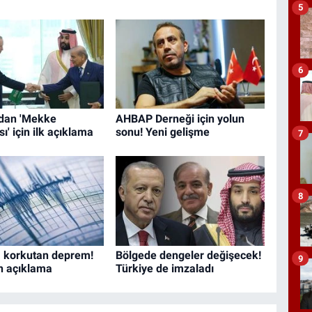
5
6
dan 'Mekke
AHBAP Derneği için yolun
' için ilk açıklama
sonu! Yeni gelişme
7
8
 korkutan deprem!
Bölgede dengeler değişecek!
9
n açıklama
Türkiye de imzaladı