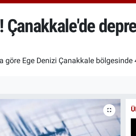
666
BİS
13.
! Çanakkale'de dep
BIT
64.
a göre Ege Denizi Çanakkale bölgesinde
Ü