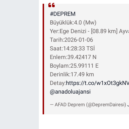
#DEPREM
Büyüklük:4.0 (Mw)
Yer:Ege Denizi - [08.89 km] Ay
Tarih:2026-01-06
Saat:14:28:33 TSİ
Enlem:39.42417 N
Boylam:25.99111 E
Derinlik:17.49 km
Detay:
https://t.co/w1xOt3gkN
@anadoluajansi
— AFAD Deprem (@DepremDairesi)