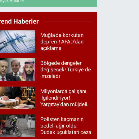
Aylık Vakitler
rend Haberler
Muğla'da korkutan
deprem! AFAD'dan
açıklama
Bölgede dengeler
değişecek! Türkiye de
imzaladı
Milyonlarca çalışanı
ilgilendiriyor!
Yargıtay'dan müjdeli
haber
Polisten kaçmanın
bedeli ağır oldu!
Dudak uçuklatan ceza