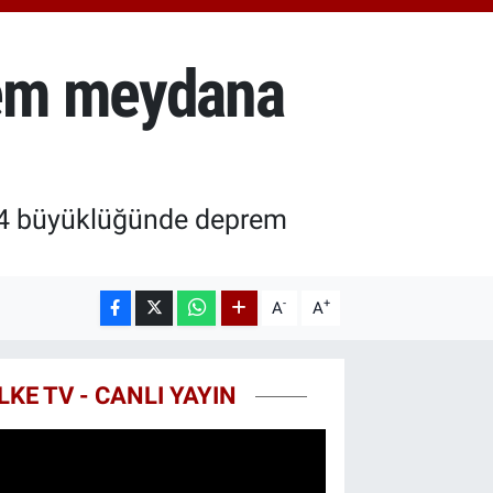
0.55
%0.03
T100
779
%-14
rem meydana
COIN
959,79
%1.11
 4 büyüklüğünde deprem
-
+
A
A
LKE TV - CANLI YAYIN