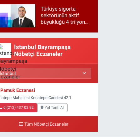
Türkiye sigorta
sektörünün aktif
büyüklüğü 4 trilyon
TL'ye yaklaştı!
İstanbul Bayrampaşa
Nöbetçi Eczaneler
Pamuk Eczanesi
catepe Mahallesi Kocatepe Caddesi 42 1
0 (212) 437 02 92
Yol Tarifi Al
Tüm Nöbetçi Eczaneler