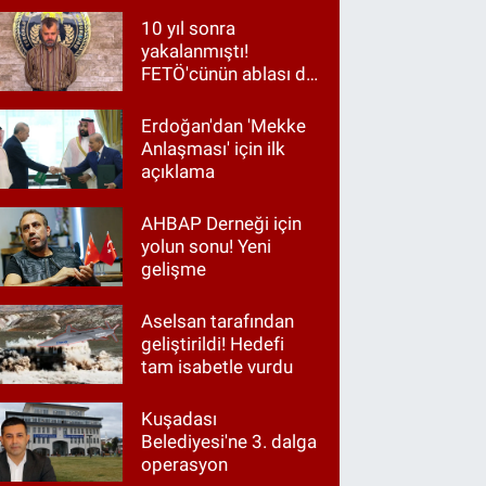
10 yıl sonra
yakalanmıştı!
FETÖ'cünün ablası da
gözaltında
Erdoğan'dan 'Mekke
Anlaşması' için ilk
açıklama
AHBAP Derneği için
yolun sonu! Yeni
gelişme
Aselsan tarafından
geliştirildi! Hedefi
tam isabetle vurdu
Kuşadası
Belediyesi'ne 3. dalga
operasyon