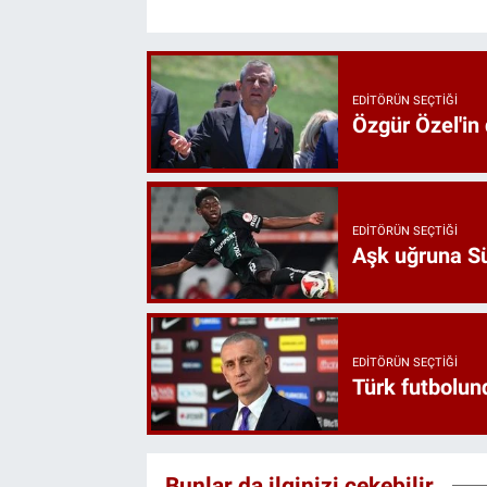
EDITÖRÜN SEÇTIĞI
Özgür Özel'in
EDITÖRÜN SEÇTIĞI
Aşk uğruna Süp
EDITÖRÜN SEÇTIĞI
Türk futbolund
Bunlar da ilginizi çekebilir