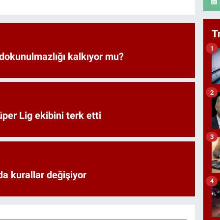
T
1
 dokunulmazlığı kalkıyor mu?
2
er Lig ekibini terk etti
3
a kurallar değişiyor
4