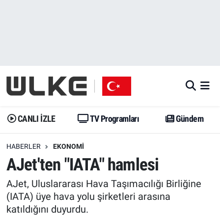
CANLI İZLE
CANLI YAYIN
Nöbetçi Eczaneler
TV Programları
TV Programları
Hava Durumu
Gündem
Gündem
İstanbul Namaz Vakitleri
Dünya
Trend
Trafik Durumu
CANLI İZLE
TV Programları
Gündem
Spor
Yaşam
Süper Lig Puan Durumu ve Fikstür
HABERLER
EKONOMI
AJet'ten "IATA" hamlesi
Erişim Bilgileri
Erişim Bilgileri
Erişim Bilgileri
AJet, Uluslararası Hava Taşımacılığı Birliğine
Ekonomi
Spor
Tüm Manşetler
(IATA) üye hava yolu şirketleri arasına
katıldığını duyurdu.
Trend
Ekonomi
Son Dakika Haberleri