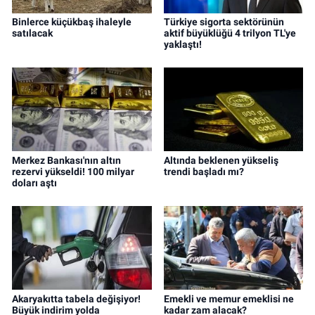
Binlerce küçükbaş ihaleyle
Türkiye sigorta sektörünün
satılacak
aktif büyüklüğü 4 trilyon TL'ye
yaklaştı!
Merkez Bankası'nın altın
Altında beklenen yükseliş
rezervi yükseldi! 100 milyar
trendi başladı mı?
doları aştı
Akaryakıtta tabela değişiyor!
Emekli ve memur emeklisi ne
Büyük indirim yolda
kadar zam alacak?