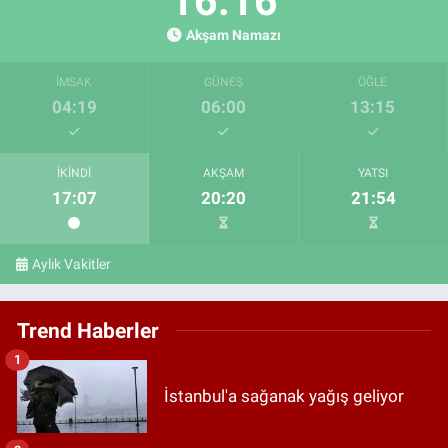
16:15
Akşam Namazı
İMSAK
GÜNEŞ
ÖĞLE
04:19
06:00
13:15
İKINDI
AKŞAM
YATSI
17:07
20:20
21:54
Aylık Vakitler
Trend Haberler
1
İstanbul'a sağanak yağış geliyor