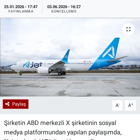
25.01.2026 - 17:47
03.06.2026 - 16:27
Özel Haberler
Dünya
Haber Arşivi
YAYINLANMA
GÜNCELLEME
Yazarlar
Medya
Özel Haberler
Kadın
Erişim Bilgileri
Sağlık
Paylaş
-
+
A
A
Teknoloji
Şirketin ABD merkezli X şirketinin sosyal
Ramazan
medya platformundan yapılan paylaşımda,