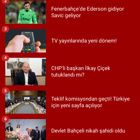
2
Fenerbahçe'de Ederson gidiyor
Savic geliyor
3
TV yayınlarında yeni dönem!
4
CHP'li başkan İlkay Çiçek
tutuklandı mı?
5
Teklif komisyondan geçti! Türkiye
için yeni sayfa açılıyor
6
Devlet Bahçeli nikah şahidi oldu