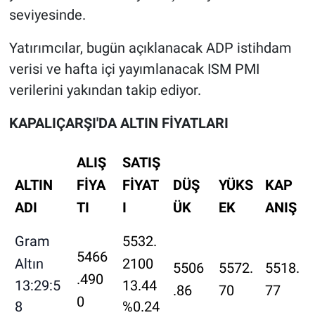
seviyesinde.
Yatırımcılar, bugün açıklanacak ADP istihdam
verisi ve hafta içi yayımlanacak ISM PMI
verilerini yakından takip ediyor.
KAPALIÇARŞI'DA ALTIN FİYATLARI
ALIŞ
SATIŞ
ALTIN
FİYA
FİYAT
DÜŞ
YÜKS
KAP
ADI
TI
I
ÜK
EK
ANIŞ
Gram
5532.
5466
Altın
2100
5506
5572.
5518.
.490
13:29:5
13.44
.86
70
77
0
8
%0.24