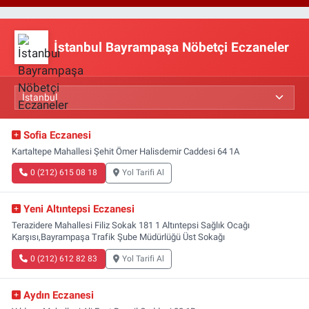
İstanbul Bayrampaşa Nöbetçi Eczaneler
Sofia Eczanesi
Kartaltepe Mahallesi Şehit Ömer Halisdemir Caddesi 64 1A
0 (212) 615 08 18
Yol Tarifi Al
Yeni Altıntepsi Eczanesi
Terazidere Mahallesi Filiz Sokak 181 1 Altıntepsi Sağlık Ocağı
Karşısı,Bayrampaşa Trafik Şube Müdürlüğü Üst Sokağı
0 (212) 612 82 83
Yol Tarifi Al
Aydın Eczanesi