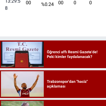
13:29:5
00
00
0
0
%0.24
8
Öğrenci affı Resmi Gazete'de!
Peki kimler faydalanacak?
Trabzonspor'dan "haciz"
açıklaması