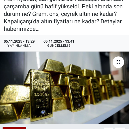
çarşamba günü hafif yükseldi. Peki altında son
Özel Haberler
Dünya
Haber Arşivi
durum ne? Gram, ons, çeyrek altın ne kadar?
Kapalıçarşı’da altın fiyatları ne kadar? Detaylar
Yazarlar
Medya
haberimizde…
Özel Haberler
05.11.2025 - 13:29
05.11.2025 - 13:41
YAYINLANMA
GÜNCELLEME
Kadın
Erişim Bilgileri
Sağlık
Teknoloji
Ramazan