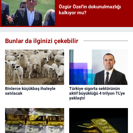
Özgür Özel'in dokunulmazlığı
kalkıyor mu?
Bunlar da ilginizi çekebilir
Binlerce küçükbaş ihaleyle
Türkiye sigorta sektörünün
satılacak
aktif büyüklüğü 4 trilyon TL'ye
yaklaştı!