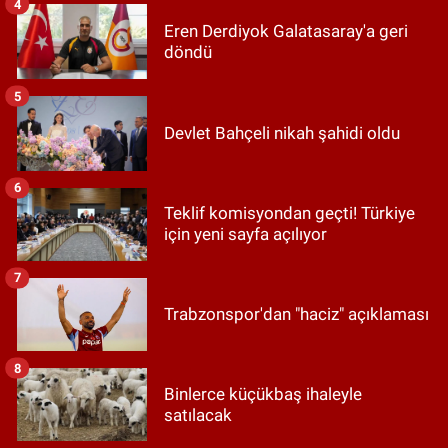
4
Eren Derdiyok Galatasaray'a geri
döndü
5
Devlet Bahçeli nikah şahidi oldu
6
Teklif komisyondan geçti! Türkiye
için yeni sayfa açılıyor
7
Trabzonspor'dan "haciz" açıklaması
8
Binlerce küçükbaş ihaleyle
satılacak