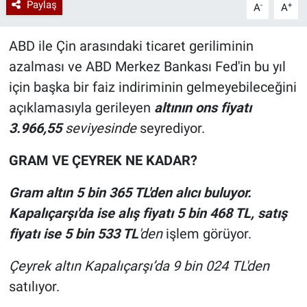
Paylaş
-
+
A
A
ABD ile Çin arasındaki ticaret geriliminin
azalması ve ABD Merkez Bankası Fed'in bu yıl
için başka bir faiz indiriminin gelmeyebileceğini
açıklamasıyla gerileyen
altının ons fiyatı
3.966,55
seviyesinde
seyrediyor.
GRAM VE ÇEYREK NE KADAR?
Gram altın 5 bin 365 TL'den alıcı buluyor.
Kapalıçarşı'da ise alış fiyatı 5 bin 468
TL, satış
fiyatı ise 5 bin 533 TL
'den
işlem görüyor.
Çeyrek altın Kapalıçarşı’da 9 bin 024 TL'den
satılıyor.