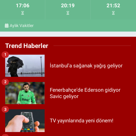
17:06
20:19
21:52
Aylık Vakitler
Trend Haberler
1
İstanbul'a sağanak yağış geliyor
2
Fenerbahçe'de Ederson gidiyor
Savic geliyor
3
TV yayınlarında yeni dönem!