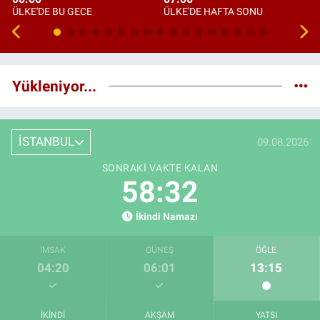
ÜLKE'DE BU GECE
ÜLKE'DE HAFTA SONU
Yükleniyor...
İSTANBUL
09.08.2026
SONRAKI VAKTE KALAN
58:32
İkindi Namazı
İMSAK
GÜNEŞ
ÖĞLE
04:20
06:01
13:15
İKINDI
AKŞAM
YATSI