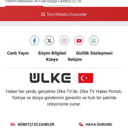
Yıldırım Mahallesi Ali Fuat Başgil Caddesi 22 1B
0 (212) 618 00 51
Yol Tarifi Al
Tüm Nöbetçi Eczaneler
Canlı Yayın
Erişim Bilgileri
Gizlilik Sözleşmesi
Künye
İletişim
Haber her yerde, gerçekler Ülke TV'de. Ülke TV Haber Portalı,
Türkiye ve dünya gündemini güvenilir ve hızlı bir şekilde
izleyicisine sunar.
NÖBETÇI ECZANELER
HAVA DURUMU