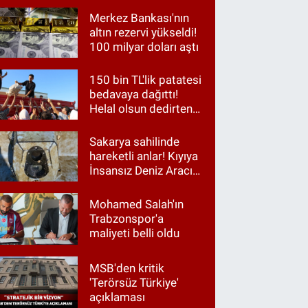
Merkez Bankası'nın
altın rezervi yükseldi!
100 milyar doları aştı
150 bin TL'lik patatesi
bedavaya dağıttı!
Helal olsun dedirten
hareket
Sakarya sahilinde
hareketli anlar! Kıyıya
İnsansız Deniz Aracı
vurdu
Mohamed Salah'ın
Trabzonspor'a
maliyeti belli oldu
MSB'den kritik
'Terörsüz Türkiye'
açıklaması