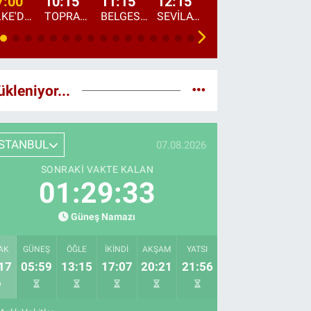
7:00
10:15
11:15
12:15
13:00
13:45
ÜLKE'DE BU SABAH
TOPRAKTAN SOFRAYA
BELGESEL: "ÜLKE'NİN ALIN TERİ"
SEVİLAY SUNGUR İLE ELİMİN BEREKETİ
ÖĞLE AJANSI
ÜLKE'DEN HABE
ükleniyor...
İSTANBUL
07.08.2026
SONRAKI VAKTE KALAN
01:29:31
Güneş Namazı
AK
GÜNEŞ
ÖĞLE
İKINDI
AKŞAM
YATSI
17
05:59
13:15
17:07
20:21
21:56