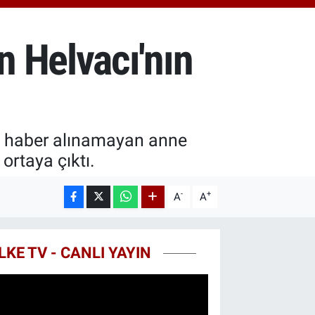
.40
%0.45
T100
99
%70
 Helvacı'nın
COIN
25,61
%-0.63
a haber alınamayan anne
ortaya çıktı.
-
+
A
A
LKE TV - CANLI YAYIN