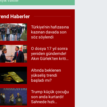
Aylık Vakitler
rend Haberler
Türkiye’nin hafızasına
kazınan davada son
söz söylendi
O dosya 17 yıl sonra
yeniden gündemde!
Akın Gürlek'ten kritik
görüşme
Altında beklenen
yükseliş trendi
başladı mı?
Trump küçük çocuğu
son anda kurtardı!
Sahnede hızlı
müdahale