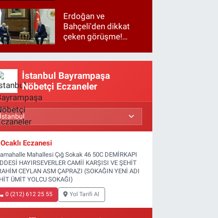
Erdoğan ve
Bahçeli'den dikkat
çeken görüşme!
Basına kapalı
gerçekleşti
İstanbul Bayrampaşa
Nöbetçi Eczaneler
Ocaklı Eczanesi
tamahalle Mahallesi Çığ Sokak 46 50C DEMİRKAPI
DDESİ HAYIRSEVERLER CAMİİ KARŞISI VE ŞEHİT
RAHİM CEYLAN ASM ÇAPRAZI (SOKAĞIN YENİ ADI
HİT ÜMİT YOLCU SOKAĞI)
0 (212) 612 25 55
Yol Tarifi Al