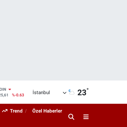
°
AR
23
İstanbul
143
%0.16
O
317
%-0.02
Trend
Özel Haberler
RLİN
463
%0.07
M ALTIN