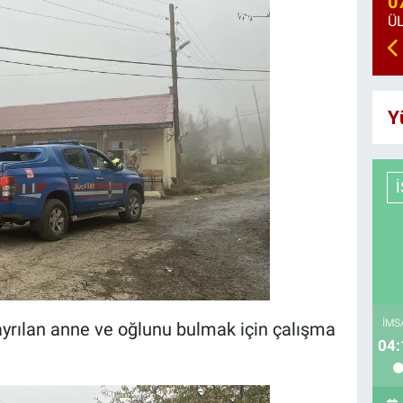
0
Y
İMS
yrılan anne ve oğlunu bulmak için çalışma
04: