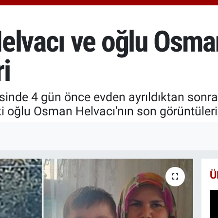
6510
BİS
13.7
elvacı ve oğlu Osman
BIT
64.2
i
sinde 4 gün önce evden ayrıldıktan sonr
i oğlu Osman Helvacı'nın son görüntüleri 
Ü