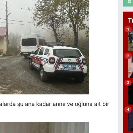
T
1
2
3
alarda şu ana kadar anne ve oğluna ait bir
4