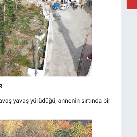
R
vaş yavaş yürüdüğü, annenin sırtında bir