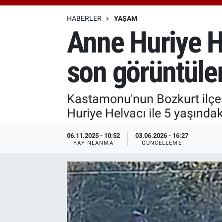
Özel Haberler
Dünya
Haber Arşivi
HABERLER
YAŞAM
Anne Huriye H
Yazarlar
Medya
son görüntüler
Özel Haberler
Kadın
Kastamonu'nun Bozkurt ilçe
Huriye Helvacı ile 5 yaşındak
Erişim Bilgileri
06.11.2025 - 10:52
03.06.2026 - 16:27
Sağlık
YAYINLANMA
GÜNCELLEME
Teknoloji
Ramazan