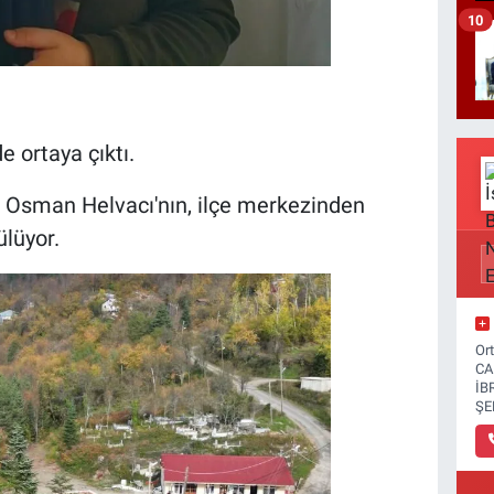
10
 ortaya çıktı.
u Osman Helvacı'nın, ilçe merkezinden
ülüyor.
Or
CA
İB
ŞE