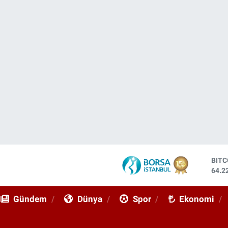
DOL
47,7
EUR
55,0
Gündem
Dünya
Spor
Ekonomi
STE
64,2
GRA