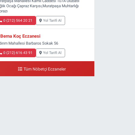
ratpaşa Mahallesi Kamil Caddesi 107A Ulubatlı
ğlık Ocağı Çapraz Karşısı,Muratpaşa Muhtarlığı
prazı
0 (212) 564 20 21
Yol Tarifi Al
Berna Koç Eczanesi
ldırım Mahallesi Barbaros Sokak 56
0 (212) 616 43 91
Yol Tarifi Al
Tüm Nöbetçi Eczaneler