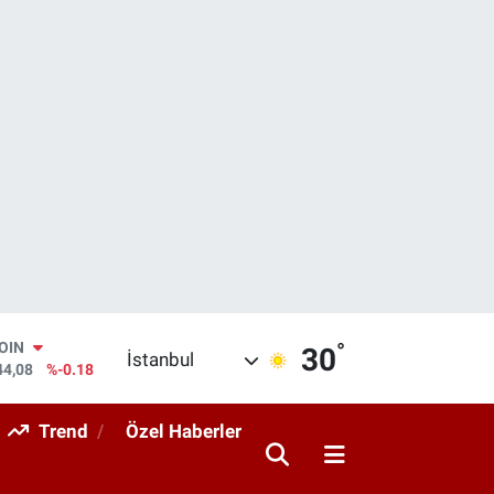
°
AR
30
İstanbul
436
%0.18
O
510
%0.32
Trend
Özel Haberler
RLİN
811
%0.38
M ALTIN