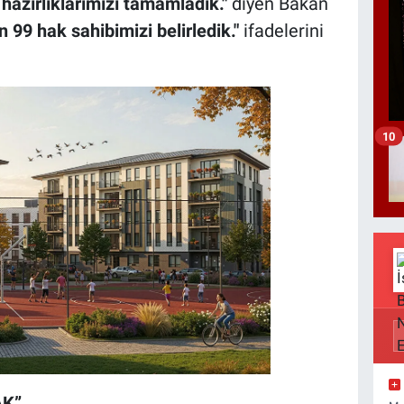
 hazırlıklarımızı tamamladık."
diyen Bakan
 99 hak sahibimizi belirledik."
ifadelerini
10
AK”