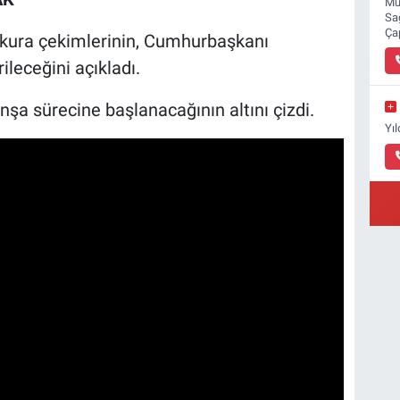
Mu
Sa
Ça
kura çekimlerinin, Cumhurbaşkanı
rileceğini açıkladı.
nşa sürecine başlanacağının altını çizdi.
Yı