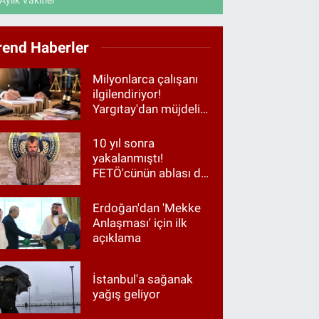
Aylık Vakitler
rend Haberler
Milyonlarca çalışanı
ilgilendiriyor!
Yargıtay'dan müjdeli
haber
10 yıl sonra
yakalanmıştı!
FETÖ'cünün ablası da
gözaltında
Erdoğan'dan 'Mekke
Anlaşması' için ilk
açıklama
İstanbul'a sağanak
yağış geliyor