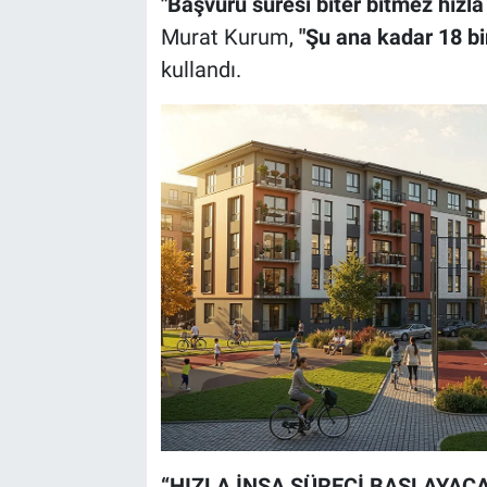
"Başvuru süresi biter bitmez hızla
Murat Kurum,
"Şu ana kadar 18 bin
kullandı.
“HIZLA İNŞA SÜRECİ BAŞLAYAC