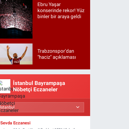
Ebru Yaşar
konserinde rekor! Yüz
binler bir araya geldi
Trabzonspor'dan
"haciz" açıklaması
İstanbul Bayrampaşa
Nöbetçi Eczaneler
Sevda Eczanesi