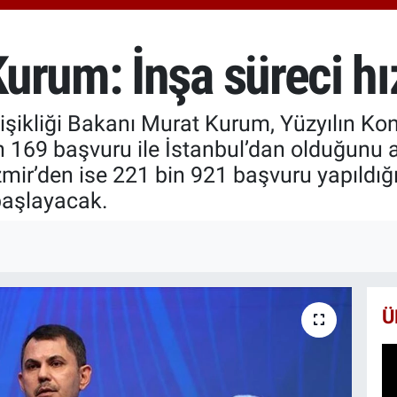
6660
BİS
13.7
urum: İnşa süreci hı
BIT
64.9
ğişikliği Bakanı Murat Kurum, Yüzyılın Ko
 169 başvuru ile İstanbul’dan olduğunu 
mir’den ise 221 bin 921 başvuru yapıldığı
 başlayacak.
Ü