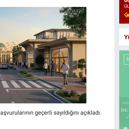
0
Y
İMS
04:
vurularının geçerli sayıldığını açıkladı.