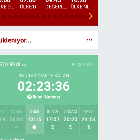
0:00
07:00
09:45
10:20
11:15
12:20
ÜLKE'DE BU GECE
ÜLKE'DE HAFTA SONU
DEĞERLERİN DAVETİ
ÜLKE'NİN ÇOCUKLARI
YOL HİKAYESİ
DÜNYANIN GÜNDE
ükleniyor...
İSTANBUL
08.08.2026
SONRAKI VAKTE KALAN
02:23:35
İkindi Namazı
AK
GÜNEŞ
ÖĞLE
İKINDI
AKŞAM
YATSI
19
06:00
13:15
17:07
20:20
21:54