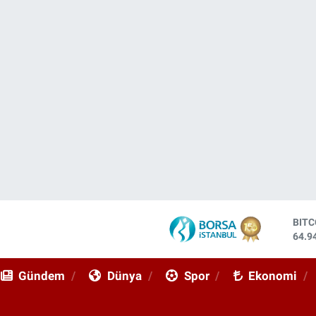
DOL
47,7
EUR
55,2
Gündem
Dünya
Spor
Ekonomi
STE
64,4
GRA