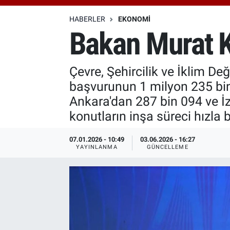
Özel Haberler
Dünya
Haber Arşivi
HABERLER
EKONOMI
Bakan Murat K
Yazarlar
Medya
Çevre, Şehircilik ve İklim De
Özel Haberler
başvurunun 1 milyon 235 bin
Kadın
Ankara'dan 287 bin 094 ve İz
konutların inşa süreci hızla
Erişim Bilgileri
07.01.2026 - 10:49
03.06.2026 - 16:27
YAYINLANMA
GÜNCELLEME
Sağlık
Teknoloji
Ramazan