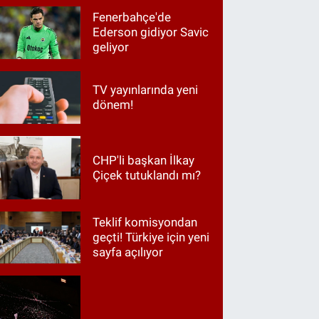
Fenerbahçe'de
Ederson gidiyor Savic
geliyor
TV yayınlarında yeni
dönem!
CHP'li başkan İlkay
Çiçek tutuklandı mı?
Teklif komisyondan
geçti! Türkiye için yeni
sayfa açılıyor