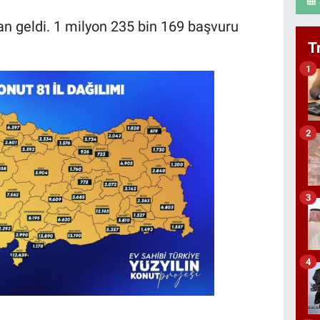
an geldi. 1 milyon 235 bin 169 başvuru
T
1
2
3
4