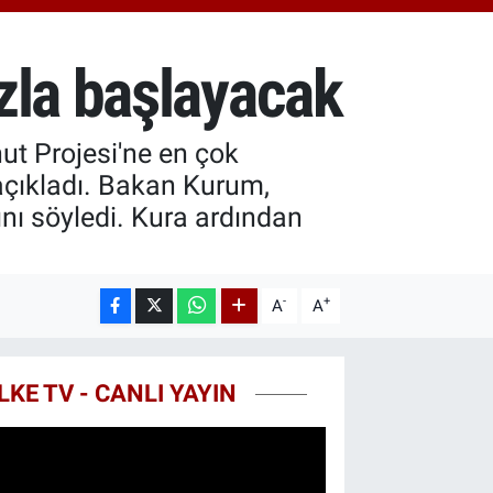
.55
%0.03
T100
79
%-14
zla başlayacak
COIN
44,08
%-0.18
nut Projesi'ne en çok
açıkladı. Bakan Kurum,
nı söyledi. Kura ardından
-
+
A
A
LKE TV - CANLI YAYIN