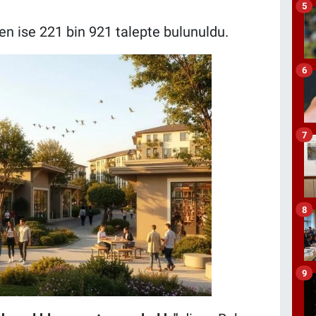
5
den ise 221 bin 921 talepte bulunuldu.
6
7
8
9