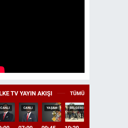
LKE TV YAYIN AKIŞI
TÜMÜ
CANLI
CANLI
YAŞAM
BELGESEL
TEKRAR
HABER