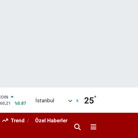
°
LAR
25
İstanbul
7436
%0.18
RO
2510
%0.32
Trend
Özel Haberler
RLİN
4811
%0.38
M ALTIN