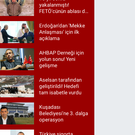
yakalanmıştı!
FETÖ'cünün ablası da
gözaltında
Erdoğan'dan 'Mekke
Anlaşması' için ilk
açıklama
AHBAP Derneği için
yolun sonu! Yeni
gelişme
Aselsan tarafından
geliştirildi! Hedefi
tam isabetle vurdu
Kuşadası
Belediyesi'ne 3. dalga
operasyon
Türkiye sigorta