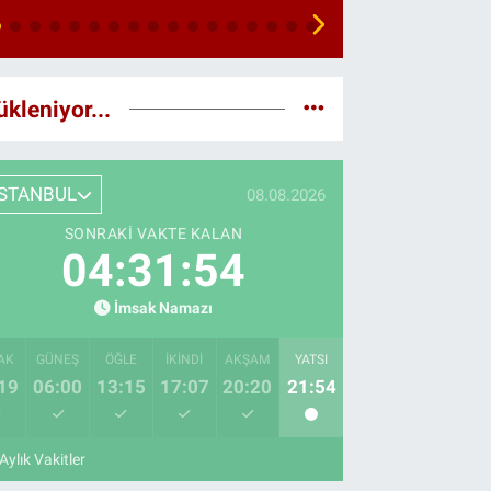
ükleniyor...
İSTANBUL
08.08.2026
SONRAKI VAKTE KALAN
04:31:53
İmsak Namazı
AK
GÜNEŞ
ÖĞLE
İKINDI
AKŞAM
YATSI
19
06:00
13:15
17:07
20:20
21:54
Aylık Vakitler