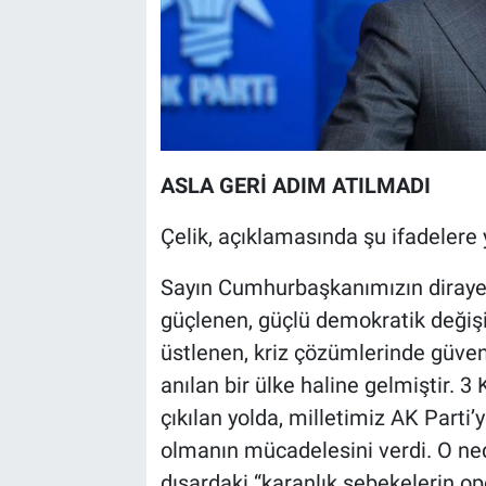
ASLA GERİ ADIM ATILMADI
Çelik, açıklamasında şu ifadelere 
Sayın Cumhurbaşkanımızın dirayetli
güçlenen, güçlü demokratik değişim
üstlenen, kriz çözümlerinde güveni
anılan bir ülke haline gelmiştir. 3
çıkılan yolda, milletimiz AK Parti’
olmanın mücadelesini verdi. O nede
dışardaki “karanlık şebekelerin op