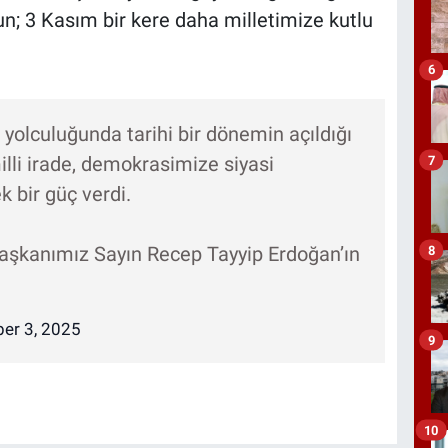
un; 3 Kasım bir kere daha milletimize kutlu
6
yolculuğunda tarihi bir dönemin açıldığı
7
milli irade, demokrasimize siyasi
k bir güç verdi.
şkanımız Sayın Recep Tayyip Erdoğan’ın
8
er 3, 2025
9
10