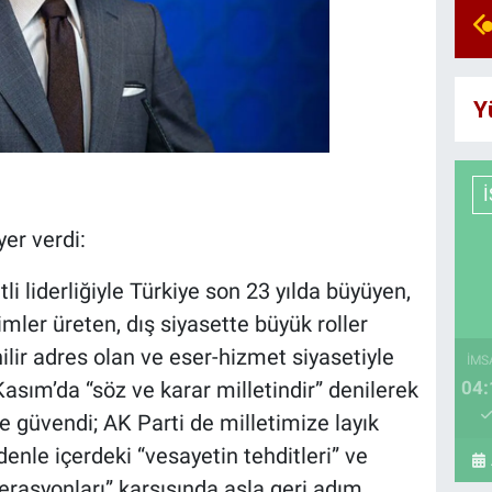
Y
yer verdi:
 liderliğiyle Türkiye son 23 yılda büyüyen,
ler üreten, dış siyasette büyük roller
lir adres olan ve eser-hizmet siyasetiyle
İMS
 Kasım’da “söz ve karar milletindir” denilerek
04:
ye güvendi; AK Parti de milletimize layık
nle içerdeki “vesayetin tehditleri” ve
erasyonları” karşısında asla geri adım