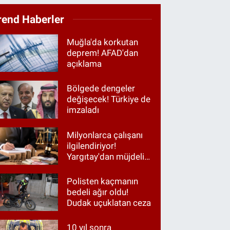
rend Haberler
Muğla'da korkutan
deprem! AFAD'dan
açıklama
Bölgede dengeler
değişecek! Türkiye de
imzaladı
Milyonlarca çalışanı
ilgilendiriyor!
Yargıtay'dan müjdeli
haber
Polisten kaçmanın
bedeli ağır oldu!
Dudak uçuklatan ceza
10 yıl sonra