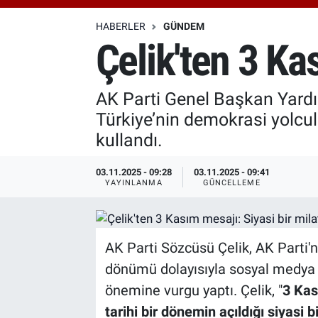
Özel Haberler
Dünya
Haber Arşivi
HABERLER
GÜNDEM
Çelik'ten 3 Kas
Yazarlar
Medya
AK Parti Genel Başkan Yardı
Özel Haberler
Türkiye’nin demokrasi yolculuğ
Kadın
kullandı.
Erişim Bilgileri
03.11.2025 - 09:28
03.11.2025 - 09:41
YAYINLANMA
GÜNCELLEME
Sağlık
Teknoloji
AK Parti Sözcüsü Çelik, AK Parti'n
dönümü dolayısıyla sosyal medya 
Ramazan
önemine vurgu yaptı. Çelik, "
3 Kas
tarihi bir dönemin açıldığı siyasi bi