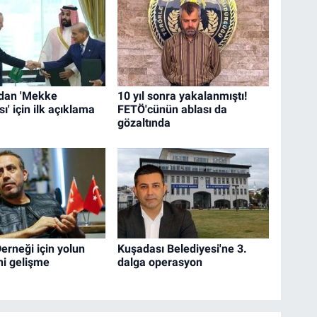
dan 'Mekke
10 yıl sonra yakalanmıştı!
' için ilk açıklama
FETÖ'cünün ablası da
gözaltında
rneği için yolun
Kuşadası Belediyesi'ne 3.
ni gelişme
dalga operasyon