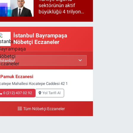
sektörünün aktif
büyüklüğü 4 trilyon
TL'ye yaklaştı!
İstanbul Bayrampaşa
Nöbetçi Eczaneler
Pamuk Eczanesi
catepe Mahallesi Kocatepe Caddesi 42 1
0 (212) 437 02 92
Yol Tarifi Al
Tüm Nöbetçi Eczaneler