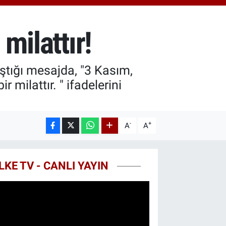
8.99
%2.59
T100
779
%-14
milattır!
COIN
960,21
%0.87
ştığı mesajda, "3 Kasım,
 milattır. " ifadelerini
-
+
A
A
LKE TV - CANLI YAYIN