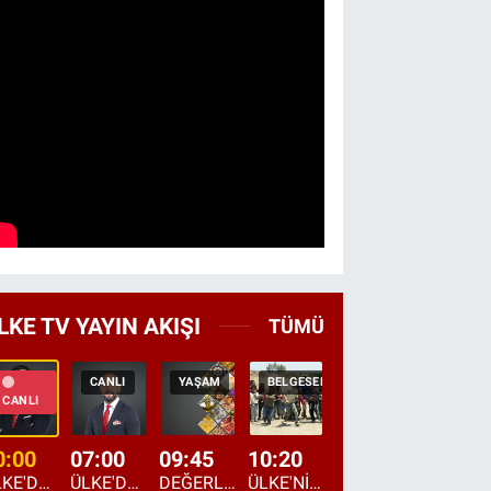
LKE TV YAYIN AKIŞI
TÜMÜ
CANLI
YAŞAM
BELGESEL
TEKRAR
HABER
CANLI
0:00
07:00
09:45
10:20
11:15
12:20
ÜLKE'DE BU GECE
ÜLKE'DE HAFTA SONU
DEĞERLERİN DAVETİ
ÜLKE'NİN ÇOCUKLARI
YOL HİKAYESİ
DÜNYANIN GÜNDE