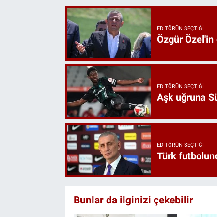
EDITÖRÜN SEÇTIĞI
Özgür Özel'in
EDITÖRÜN SEÇTIĞI
Aşk uğruna Süp
EDITÖRÜN SEÇTIĞI
Türk futbolund
Bunlar da ilginizi çekebilir