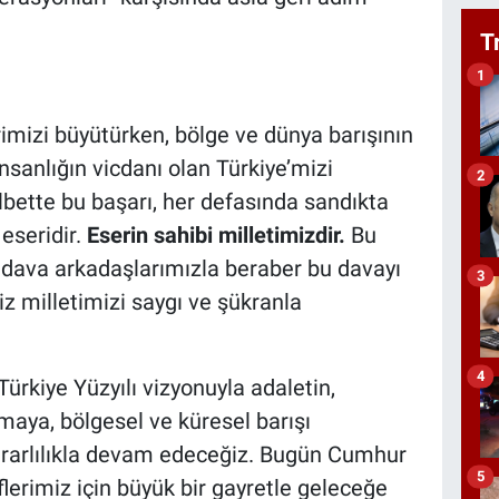
T
1
rimizi büyütürken, bölge ve dünya barışının
sanlığın vicdanı olan Türkiye’mizi
2
bette bu başarı, her defasında sandıkta
 eseridir.
Eserin sahibi milletimizdir.
Bu
dava arkadaşlarımızla beraber bu davayı
3
iz milletimizi saygı ve şükranla
4
rkiye Yüzyılı vizyonuyla adaletin,
lmaya, bölgesel ve küresel barışı
ararlılıkla devam edeceğiz. Bugün Cumhur
5
eflerimiz için büyük bir gayretle geleceğe