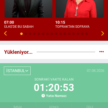
07:00
10:15
ÜLKE'DE BU SABAH
TOPRAKTAN SOFRAYA
Yükleniyor...
İSTANBUL
07.08.2026
SONRAKI VAKTE KALAN
01:20:52
Yatsı Namazı
İMSAK
GÜNEŞ
ÖĞLE