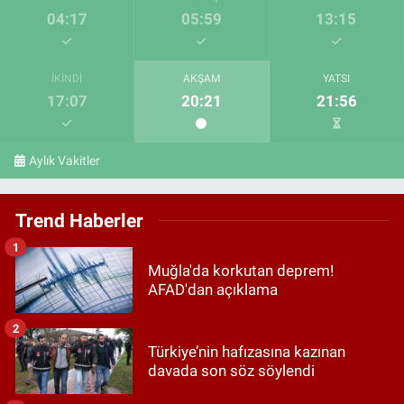
04:17
05:59
13:15
İKINDI
AKŞAM
YATSI
17:07
20:21
21:56
Aylık Vakitler
Trend Haberler
1
Muğla'da korkutan deprem!
AFAD'dan açıklama
2
Türkiye’nin hafızasına kazınan
davada son söz söylendi