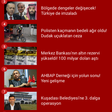
3
Bölgede dengeler değişecek!
Türkiye de imzaladı
4
Polisten kaçmanın bedeli ağır oldu!
Dudak uçuklatan ceza
5
Merkez Bankası'nın altın rezervi
yükseldi! 100 milyar doları aştı
6
AHBAP Derneği için yolun sonu!
Yeni gelişme
7
Kuşadası Belediyesi'ne 3. dalga
operasyon