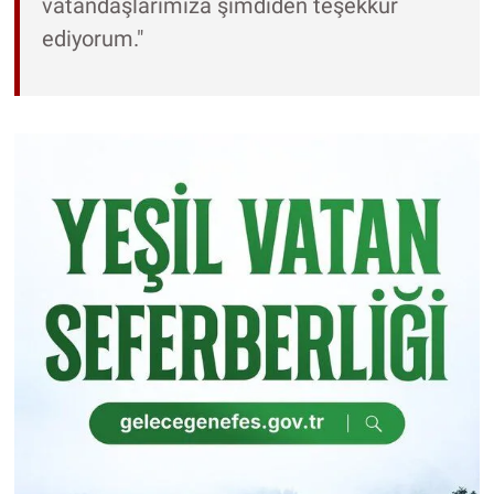
vatandaşlarımıza şimdiden teşekkür
ediyorum."