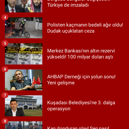
Türkiye de imzaladı
4
Polisten kaçmanın bedeli ağır oldu!
Dudak uçuklatan ceza
5
Merkez Bankası'nın altın rezervi
yükseldi! 100 milyar doları aştı
6
AHBAP Derneği için yolun sonu!
Yeni gelişme
7
Kuşadası Belediyesi'ne 3. dalga
operasyon
8
Kan donduran olay! Sen nasıl