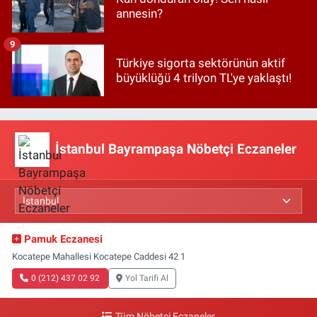
annesin?
9
Türkiye sigorta sektörünün aktif
büyüklüğü 4 trilyon TL'ye yaklaştı!
İstanbul Bayrampaşa Nöbetçi Eczaneler
Pamuk Eczanesi
Kocatepe Mahallesi Kocatepe Caddesi 42 1
0 (212) 437 02 92
Yol Tarifi Al
Tüm Nöbetçi Eczaneler