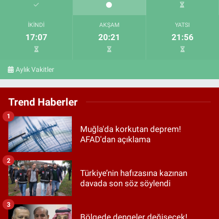
İKINDI
AKŞAM
YATSI
17:07
20:21
21:56
Aylık Vakitler
Trend Haberler
1
Muğla'da korkutan deprem!
AFAD'dan açıklama
2
Türkiye’nin hafızasına kazınan
davada son söz söylendi
3
Bölgede dengeler değişecek!