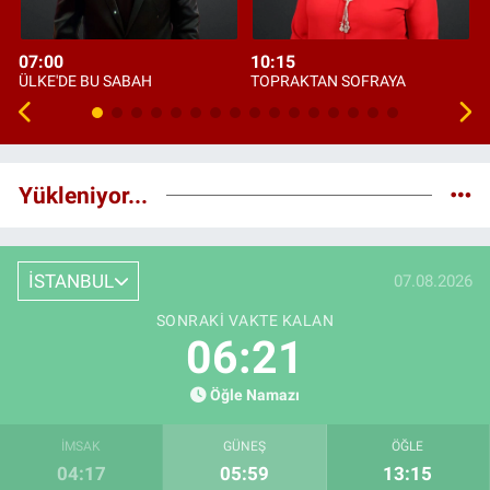
07:00
10:15
ÜLKE'DE BU SABAH
TOPRAKTAN SOFRAYA
Yükleniyor...
İSTANBUL
07.08.2026
SONRAKI VAKTE KALAN
06:20
Öğle Namazı
İMSAK
GÜNEŞ
ÖĞLE
04:17
05:59
13:15