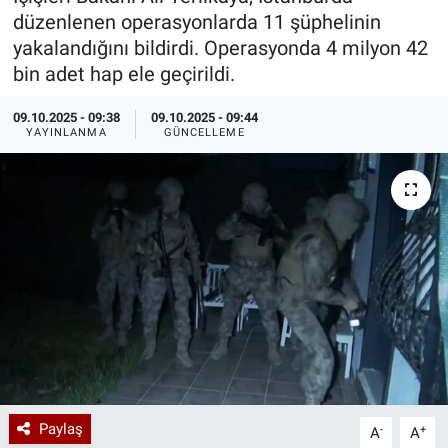
düzenlenen operasyonlarda 11 şüphelinin
Özel Haberler
Dünya
Haber Arşivi
yakalandığını bildirdi. Operasyonda 4 milyon 42
bin adet hap ele geçirildi.
Yazarlar
Medya
09.10.2025 - 09:38
09.10.2025 - 09:44
YAYINLANMA
GÜNCELLEME
Özel Haberler
Kadın
Erişim Bilgileri
Sağlık
Teknoloji
Ramazan
Paylaş
-
+
A
A