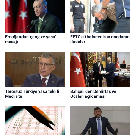
Erdoğan'dan 'çerçeve yasa'
FETÖ'cü hainden kan donduran
mesajı
ifadeler
Terörsüz Türkiye yasa teklifi
Bahçeli'den Demirtaş ve
Meclis'te
Öcalan açıklaması!