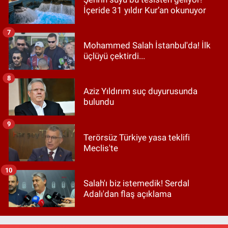
İçeride 31 yıldır Kur’an okunuyor
7
Mohammed Salah İstanbul'da! İlk
üçlüyü çektirdi...
8
Aziz Yıldırım suç duyurusunda
bulundu
9
Terörsüz Türkiye yasa teklifi
Meclis'te
10
Salah'ı biz istemedik! Serdal
Adalı'dan flaş açıklama