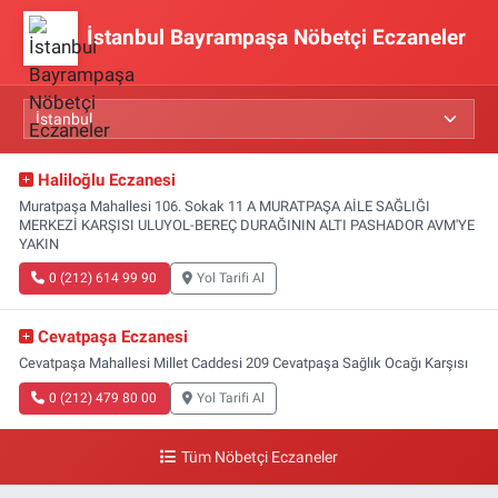
İstanbul Bayrampaşa Nöbetçi Eczaneler
Haliloğlu Eczanesi
Muratpaşa Mahallesi 106. Sokak 11 A MURATPAŞA AİLE SAĞLIĞI
MERKEZİ KARŞISI ULUYOL-BEREÇ DURAĞININ ALTI PASHADOR AVM'YE
YAKIN
0 (212) 614 99 90
Yol Tarifi Al
Cevatpaşa Eczanesi
Cevatpaşa Mahallesi Millet Caddesi 209 Cevatpaşa Sağlık Ocağı Karşısı
0 (212) 479 80 00
Yol Tarifi Al
Tüm Nöbetçi Eczaneler