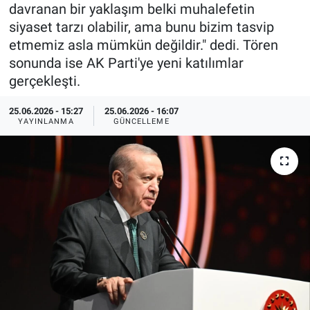
davranan bir yaklaşım belki muhalefetin
Özel Haberler
Dünya
Haber Arşivi
siyaset tarzı olabilir, ama bunu bizim tasvip
etmemiz asla mümkün değildir." dedi. Tören
Yazarlar
Medya
sonunda ise AK Parti'ye yeni katılımlar
gerçekleşti.
Özel Haberler
25.06.2026 - 15:27
25.06.2026 - 16:07
YAYINLANMA
GÜNCELLEME
Kadın
Erişim Bilgileri
Sağlık
Teknoloji
Ramazan