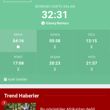
SONRAKI VAKTE KALAN
32:30
Güneş Namazı
İMSAK
GÜNEŞ
ÖĞLE
04:16
05:58
13:15
İKINDI
AKŞAM
YATSI
17:08
20:23
21:57
Aylık Vakitler
Trend Haberler
1
Bu görüntüler Afrika'dan değil