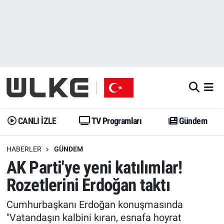
CANLI İZLE
CANLI YAYIN
Nöbetçi Eczaneler
TV Programları
TV Programları
Hava Durumu
Gündem
Gündem
İstanbul Namaz Vakitleri
Dünya
Trend
Trafik Durumu
CANLI İZLE
TV Programları
Gündem
Spor
Yaşam
Süper Lig Puan Durumu ve Fikstür
HABERLER
GÜNDEM
AK Parti'ye yeni katılımlar!
Erişim Bilgileri
Erişim Bilgileri
Erişim Bilgileri
Rozetlerini Erdoğan taktı
Ekonomi
Spor
Tüm Manşetler
Cumhurbaşkanı Erdoğan konuşmasında
Trend
Ekonomi
Son Dakika Haberleri
"Vatandaşın kalbini kıran, esnafa hoyrat