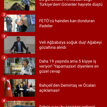
Türkiye'den! Görenler hayrete düştü
2
FETÖ'cü hainden kan donduran
ifadeler
3
Veli Ağbaba'ya soğuk duş! Ağabeyi
gözaltına alındı
4
Daha 19 yaşında ama 5 kişiye iş
veriyor! 'Yapamazsın' diyenlere en
güzel cevap
5
Bahçeli'den Demirtaş ve Öcalan
açıklaması!
6
Şehrin suyu bu tesisten geliyor!