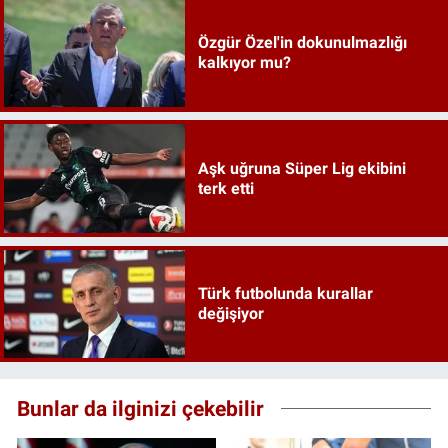
Özgür Özel'in dokunulmazlığı
kalkıyor mu?
Aşk uğruna Süper Lig ekibini
terk etti
Türk futbolunda kurallar
değişiyor
Bunlar da ilginizi çekebilir