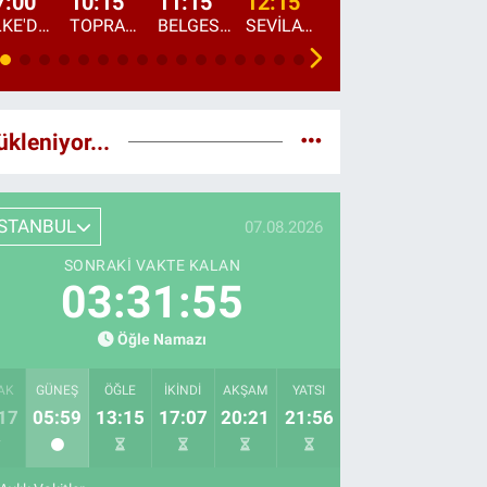
7:00
10:15
11:15
12:15
13:00
13:45
ÜLKE'DE BU SABAH
TOPRAKTAN SOFRAYA
BELGESEL: "ÜLKE'NİN ALIN TERİ"
SEVİLAY SUNGUR İLE ELİMİN BEREKETİ
ÖĞLE AJANSI
ÜLKE'DEN HABE
ükleniyor...
İSTANBUL
07.08.2026
SONRAKI VAKTE KALAN
03:31:54
Öğle Namazı
AK
GÜNEŞ
ÖĞLE
İKINDI
AKŞAM
YATSI
17
05:59
13:15
17:07
20:21
21:56