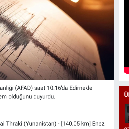
nlığı (AFAD) saat 10:16'da Edirne'de
Ü
rem olduğunu duyurdu.
i Thraki (Yunanistan) - [140.05 km] Enez