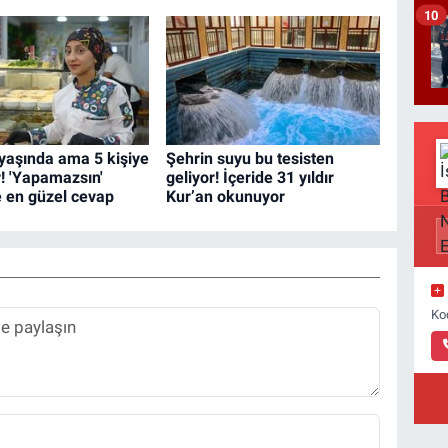
10
yaşında ama 5 kişiye
Şehrin suyu bu tesisten
r! 'Yapamazsın'
geliyor! İçeride 31 yıldır
e en güzel cevap
Kur’an okunuyor
Ko