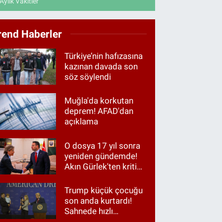
Aylık Vakitler
rend Haberler
Türkiye’nin hafızasına
kazınan davada son
söz söylendi
Muğla'da korkutan
deprem! AFAD'dan
açıklama
O dosya 17 yıl sonra
yeniden gündemde!
Akın Gürlek'ten kritik
görüşme
Trump küçük çocuğu
son anda kurtardı!
Sahnede hızlı
müdahale