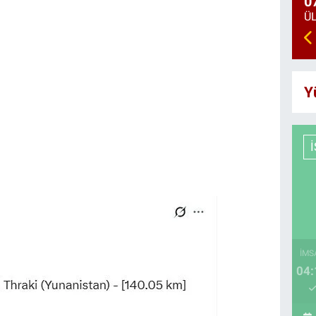
0
Y
İMS
04: