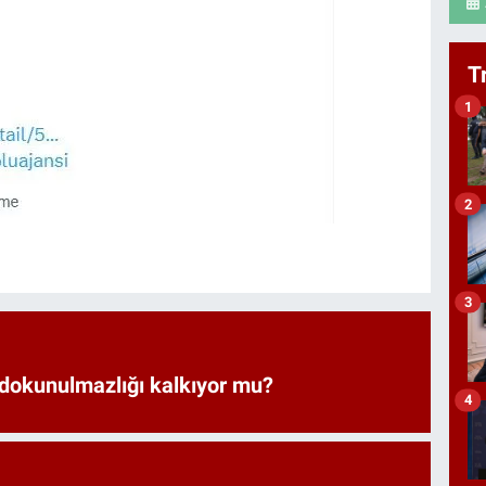
T
1
2
3
 dokunulmazlığı kalkıyor mu?
4