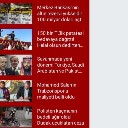
Merkez Bankası'nın
altın rezervi yükseldi!
100 milyar doları aştı
150 bin TL'lik patatesi
bedavaya dağıttı!
Helal olsun dedirten
hareket
Savunmada yeni
dönem! Türkiye, Suudi
Arabistan ve Pakistan
aynı masada
Mohamed Salah'ın
Trabzonspor'a
maliyeti belli oldu
Polisten kaçmanın
bedeli ağır oldu!
Dudak uçuklatan ceza