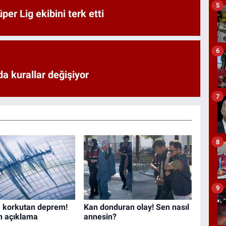
5
er Lig ekibini terk etti
6
a kurallar değişiyor
7
8
9
 korkutan deprem!
Kan donduran olay! Sen nasıl
n açıklama
annesin?