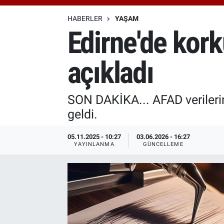
Özel Haberler
Dünya
Haber Arşivi
HABERLER
YAŞAM
Edirne'de kor
Yazarlar
Medya
açıkladı
Özel Haberler
Kadın
SON DAKİKA... AFAD verileri
geldi.
Erişim Bilgileri
05.11.2025 - 10:27
03.06.2026 - 16:27
Sağlık
YAYINLANMA
GÜNCELLEME
Teknoloji
Ramazan