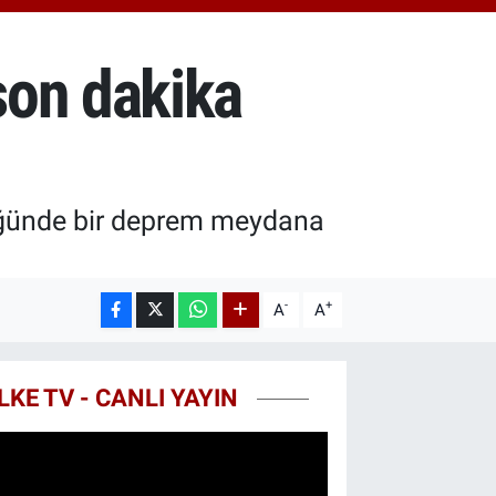
.81
%1.44
T100
87
%64
son dakika
COIN
60,53
%-0.76
lüğünde bir deprem meydana
-
+
A
A
LKE TV - CANLI YAYIN