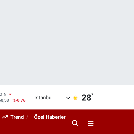
°
AR
28
İstanbul
069
%0.17
O
265
%0.01
Trend
Özel Haberler
RLİN
897
%0.02
M ALTIN