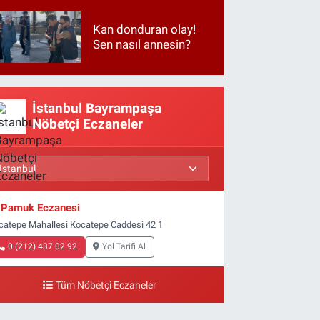
Kan donduran olay!
Sen nasıl annesin?
İstanbul Bayrampaşa
Nöbetçi Eczaneler
Pamuk Eczanesi
catepe Mahallesi Kocatepe Caddesi 42 1
0 (212) 437 02 92
Yol Tarifi Al
Tüm Nöbetçi Eczaneler