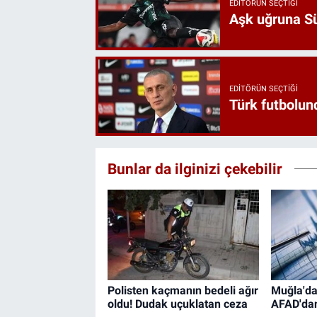
EDITÖRÜN SEÇTIĞI
Aşk uğruna Süp
EDITÖRÜN SEÇTIĞI
Türk futbolund
Bunlar da ilginizi çekebilir
Polisten kaçmanın bedeli ağır
Muğla'da
oldu! Dudak uçuklatan ceza
AFAD'da