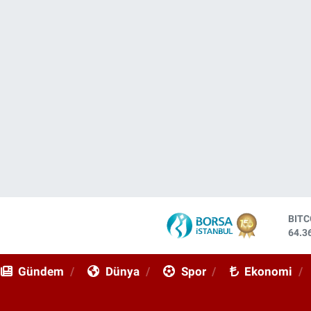
DOL
47,7
EUR
55,0
Gündem
Dünya
Spor
Ekonomi
STE
64,1
GRA