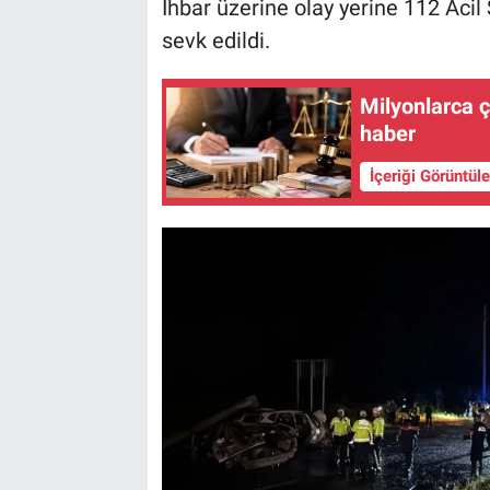
İhbar üzerine olay yerine 112 Acil 
sevk edildi.
Milyonlarca ça
haber
İçeriği Görüntül