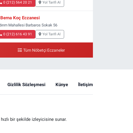
0 (212) 564 20 21
Yol Tarifi Al
Berna Koç Eczanesi
ldırım Mahallesi Barbaros Sokak 56
0 (212) 616 43 91
Yol Tarifi Al
Tüm Nöbetçi Eczaneler
Gizlilik Sözleşmesi
Künye
İletişim
zlı bir şekilde izleyicisine sunar.