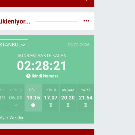
ükleniyor...
İSTANBUL
08.08.2026
SONRAKI VAKTE KALAN
02:28:20
İkindi Namazı
AK
GÜNEŞ
ÖĞLE
İKINDI
AKŞAM
YATSI
19
06:00
13:15
17:07
20:20
21:54
Aylık Vakitler