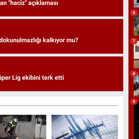
an "haciz" açıklaması
6
 dokunulmazlığı kalkıyor mu?
7
8
er Lig ekibini terk etti
9