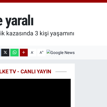
.55
%0.03
T100
79
%-14
 yaralı
COIN
44,08
%-0.18
fik kazasında 3 kişi yaşamını
-
+
A
A
LKE TV - CANLI YAYIN