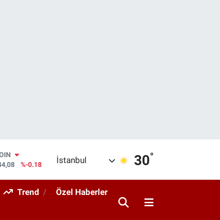
°
AR
30
İstanbul
436
%0.18
O
510
%0.32
Trend
Özel Haberler
RLİN
811
%0.38
M ALTIN