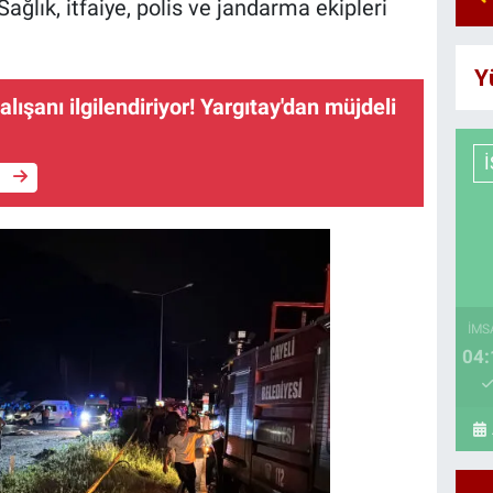
Sağlık, itfaiye, polis ve jandarma ekipleri
Y
lışanı ilgilendiriyor! Yargıtay'dan müjdeli
e
İMS
04: