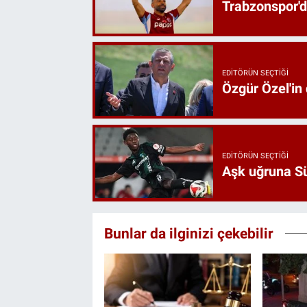
Trabzonspor'd
EDITÖRÜN SEÇTIĞI
Özgür Özel'in
EDITÖRÜN SEÇTIĞI
Aşk uğruna Süp
Bunlar da ilginizi çekebilir