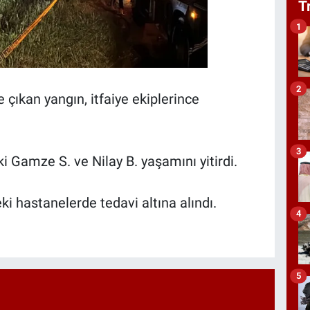
T
1
2
 çıkan yangın, itfaiye ekiplerince
3
 Gamze S. ve Nilay B. yaşamını yitirdi.
ki hastanelerde tedavi altına alındı.
4
5