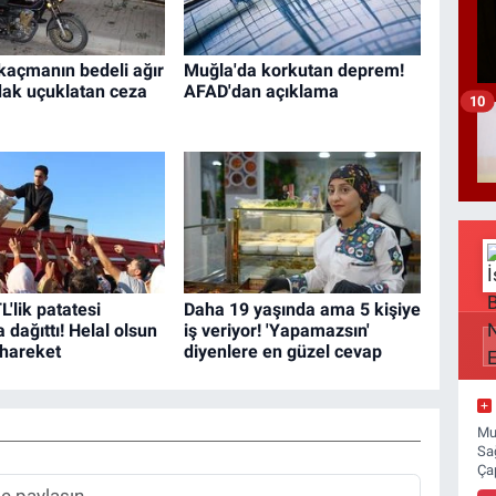
 kaçmanın bedeli ağır
Muğla'da korkutan deprem!
dak uçuklatan ceza
AFAD'dan açıklama
10
L'lik patatesi
Daha 19 yaşında ama 5 kişiye
dağıttı! Helal olsun
iş veriyor! 'Yapamazsın'
 hareket
diyenlere en güzel cevap
Mu
Sa
Ça