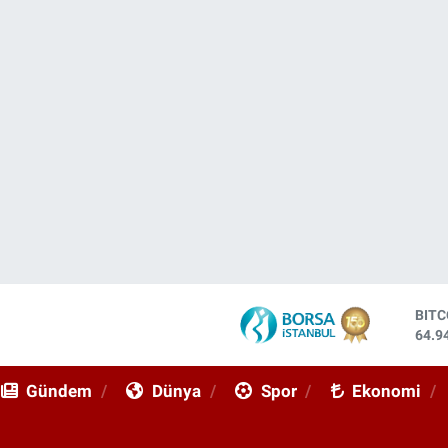
DOL
47,7
EUR
55,2
Gündem
Dünya
Spor
Ekonomi
STE
64,4
GRA