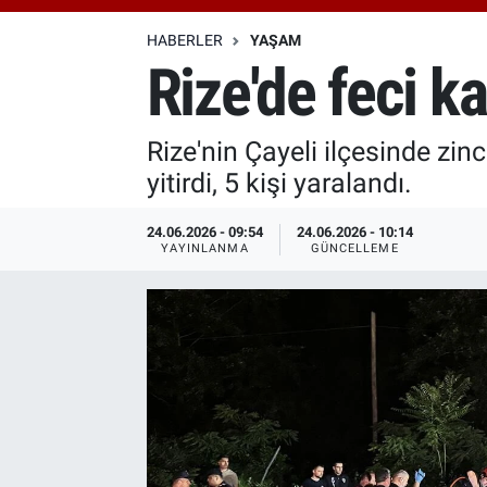
Özel Haberler
Dünya
Haber Arşivi
HABERLER
YAŞAM
Rize'de feci k
Yazarlar
Medya
Rize'nin Çayeli ilçesinde zi
Özel Haberler
yitirdi, 5 kişi yaralandı.
Kadın
24.06.2026 - 09:54
24.06.2026 - 10:14
YAYINLANMA
GÜNCELLEME
Erişim Bilgileri
Sağlık
Teknoloji
Ramazan