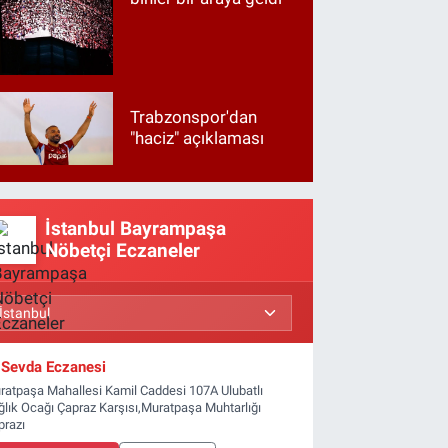
Trabzonspor'dan
"haciz" açıklaması
İstanbul Bayrampaşa
Nöbetçi Eczaneler
Sevda Eczanesi
ratpaşa Mahallesi Kamil Caddesi 107A Ulubatlı
ğlık Ocağı Çapraz Karşısı,Muratpaşa Muhtarlığı
prazı