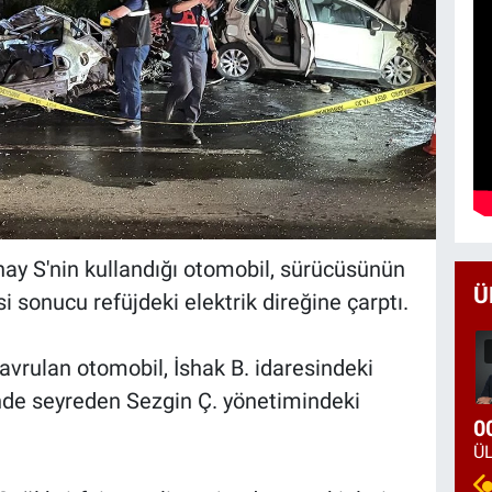
ay S'nin kullandığı otomobil, sürücüsünün
Ü
 sonucu refüjdeki elektrik direğine çarptı.
avrulan otomobil, İshak B. idaresindeki
nde seyreden Sezgin Ç. yönetimindeki
0