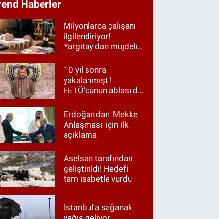
rend Haberler
Milyonlarca çalışanı
ilgilendiriyor!
Yargıtay'dan müjdeli
haber
10 yıl sonra
yakalanmıştı!
FETÖ'cünün ablası da
gözaltında
Erdoğan'dan 'Mekke
Anlaşması' için ilk
açıklama
Aselsan tarafından
geliştirildi! Hedefi
tam isabetle vurdu
İstanbul'a sağanak
yağış geliyor