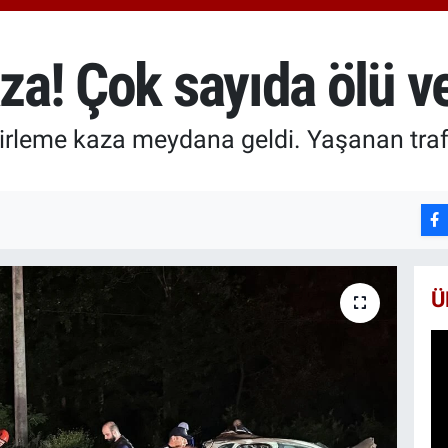
6660
BİS
13.7
aza! Çok sayıda ölü ve
BIT
64.9
ncirleme kaza meydana geldi. Yaşanan tra
Ü