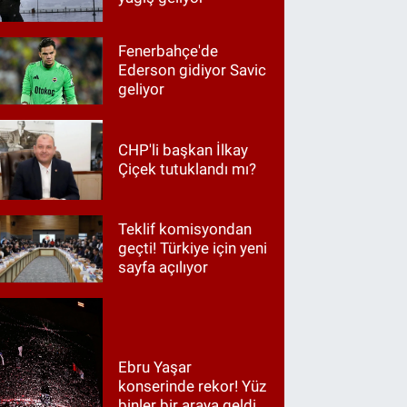
Fenerbahçe'de
Ederson gidiyor Savic
geliyor
CHP'li başkan İlkay
Çiçek tutuklandı mı?
Teklif komisyondan
geçti! Türkiye için yeni
sayfa açılıyor
Ebru Yaşar
konserinde rekor! Yüz
binler bir araya geldi