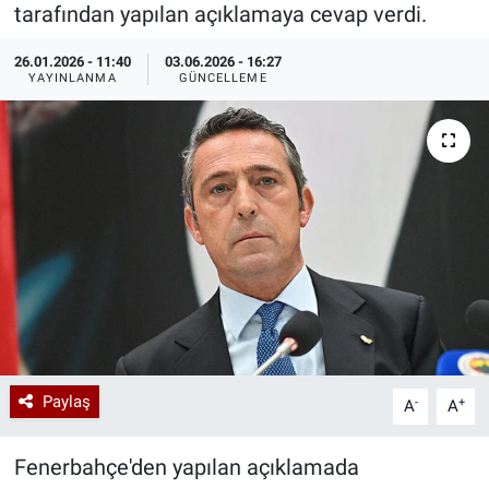
tarafından yapılan açıklamaya cevap verdi.
Özel Haberler
Dünya
Haber Arşivi
26.01.2026 - 11:40
03.06.2026 - 16:27
YAYINLANMA
GÜNCELLEME
Yazarlar
Medya
Özel Haberler
Kadın
Erişim Bilgileri
Sağlık
Teknoloji
Paylaş
-
+
A
A
Ramazan
Fenerbahçe'den yapılan açıklamada