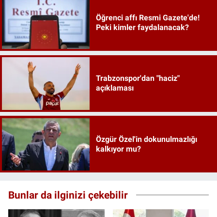
Öğrenci affı Resmi Gazete'de!
Peki kimler faydalanacak?
Trabzonspor'dan "haciz"
açıklaması
Özgür Özel'in dokunulmazlığı
kalkıyor mu?
Bunlar da ilginizi çekebilir