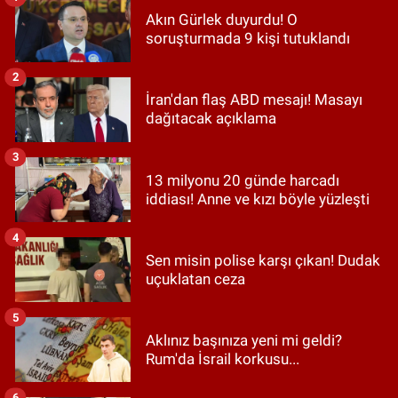
Akın Gürlek duyurdu! O
soruşturmada 9 kişi tutuklandı
2
İran'dan flaş ABD mesajı! Masayı
dağıtacak açıklama
3
13 milyonu 20 günde harcadı
iddiası! Anne ve kızı böyle yüzleşti
4
Sen misin polise karşı çıkan! Dudak
uçuklatan ceza
5
Aklınız başınıza yeni mi geldi?
Rum'da İsrail korkusu...
6