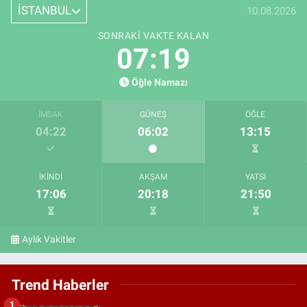
İSTANBUL
10.08.2026
SONRAKI VAKTE KALAN
07:18
Öğle Namazı
İMSAK
GÜNEŞ
ÖĞLE
04:22
06:02
13:15
İKINDI
AKŞAM
YATSI
17:06
20:18
21:50
Aylık Vakitler
Trend Haberler
1