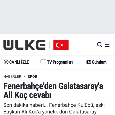
CANLI İZLE
CANLI YAYIN
Nöbetçi Eczaneler
TV Programları
TV Programları
Hava Durumu
Gündem
Gündem
İstanbul Namaz Vakitleri
Dünya
Trend
Trafik Durumu
CANLI İZLE
TV Programları
Gündem
Spor
Yaşam
Süper Lig Puan Durumu ve Fikstür
HABERLER
SPOR
Fenerbahçe'den Galatasaray'a
Erişim Bilgileri
Erişim Bilgileri
Erişim Bilgileri
Ali Koç cevabı
Ekonomi
Spor
Tüm Manşetler
Son dakika haberi... Fenerbahçe Kulübü, eski
Trend
Ekonomi
Son Dakika Haberleri
Başkan Ali Koç'a yönelik dün Galatasaray