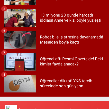
5
13 milyonu 20 günde harcadı
iddiası! Anne ve kızı böyle yüzleşti
6
Robot bile iş stresine dayanamadı!
Mesaiden böyle kaçtı
7
Öğrenci affı Resmi Gazete'de! Peki
kimler faydalanacak?
8
Öğrenciler dikkat! YKS tercih
sürecinde son gün yarın...