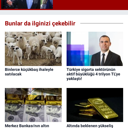
Bunlar da ilginizi çekebilir
Binlerce küçükbaş ihaleyle
Türkiye sigorta sektörünün
satılacak
aktif büyüklüğü 4 trilyon TL'ye
yaklaştı!
Merkez Bankası'nın altın
Altında beklenen yükseliş