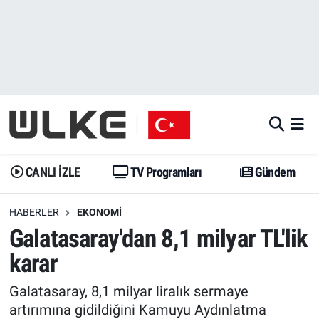
CANLI İZLE
CANLI YAYIN
Nöbetçi Eczaneler
TV Programları
TV Programları
Hava Durumu
Gündem
Gündem
İstanbul Namaz Vakitleri
Dünya
Trend
Trafik Durumu
CANLI İZLE
TV Programları
Gündem
Spor
Yaşam
Süper Lig Puan Durumu ve Fikstür
HABERLER
EKONOMI
Galatasaray'dan 8,1 milyar TL'lik
Erişim Bilgileri
Erişim Bilgileri
Erişim Bilgileri
karar
Ekonomi
Spor
Tüm Manşetler
Galatasaray, 8,1 milyar liralık sermaye
Trend
Ekonomi
Son Dakika Haberleri
artırımına gidildiğini Kamuyu Aydınlatma