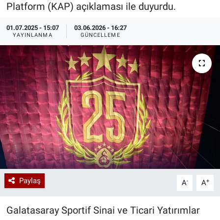
Platform (KAP) açıklaması ile duyurdu.
Özel Haberler
Dünya
Haber Arşivi
01.07.2025 - 15:07
03.06.2026 - 16:27
YAYINLANMA
GÜNCELLEME
Yazarlar
Medya
Özel Haberler
Kadın
Erişim Bilgileri
Sağlık
Teknoloji
Paylaş
-
+
A
A
Ramazan
Galatasaray Sportif Sinai ve Ticari Yatırımlar