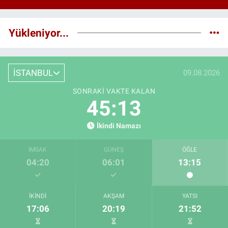
Yükleniyor...
İSTANBUL
09.08.2026
SONRAKI VAKTE KALAN
45:12
İkindi Namazı
İMSAK
GÜNEŞ
ÖĞLE
04:20
06:01
13:15
İKINDI
AKŞAM
YATSI
17:06
20:19
21:52