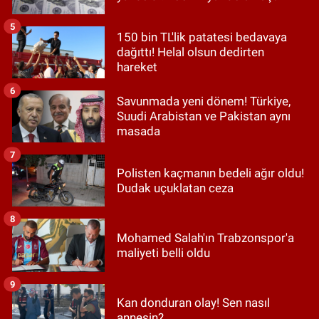
5
150 bin TL'lik patatesi bedavaya
dağıttı! Helal olsun dedirten
hareket
6
Savunmada yeni dönem! Türkiye,
Suudi Arabistan ve Pakistan aynı
masada
7
Polisten kaçmanın bedeli ağır oldu!
Dudak uçuklatan ceza
8
Mohamed Salah'ın Trabzonspor'a
maliyeti belli oldu
9
Kan donduran olay! Sen nasıl
annesin?