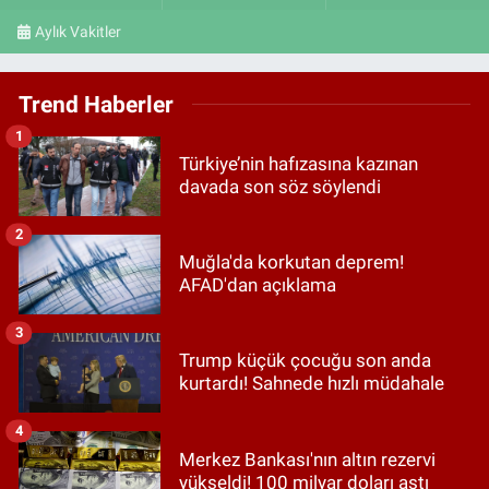
Aylık Vakitler
Trend Haberler
1
Türkiye’nin hafızasına kazınan
davada son söz söylendi
2
Muğla'da korkutan deprem!
AFAD'dan açıklama
3
Trump küçük çocuğu son anda
kurtardı! Sahnede hızlı müdahale
4
Merkez Bankası'nın altın rezervi
yükseldi! 100 milyar doları aştı