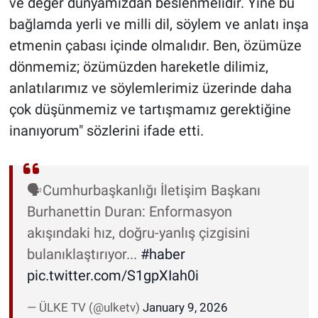
ve değer dünyamızdan beslenmelidir. Yine bu
bağlamda yerli ve milli dil, söylem ve anlatı inşa
etmenin çabası içinde olmalıdır. Ben, özümüze
dönmemiz; özümüzden hareketle dilimiz,
anlatılarımız ve söylemlerimiz üzerinde daha
çok düşünmemiz ve tartışmamız gerektiğine
inanıyorum" sözlerini ifade etti.
🗣️Cumhurbaşkanlığı İletişim Başkanı
Burhanettin Duran: Enformasyon
akışındaki hız, doğru-yanlış çizgisini
bulanıklaştırıyor...
#haber
pic.twitter.com/S1gpXIah0i
— ÜLKE TV (@ulketv)
January 9, 2026