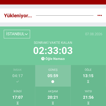
Yükleniyor...
İSTANBUL
07.08.2026
SONRAKI VAKTE KALAN
02:33:02
Öğle Namazı
İMSAK
GÜNEŞ
ÖĞLE
04:17
05:59
13:15
İKINDI
AKŞAM
YATSI
17:07
20:21
21:56