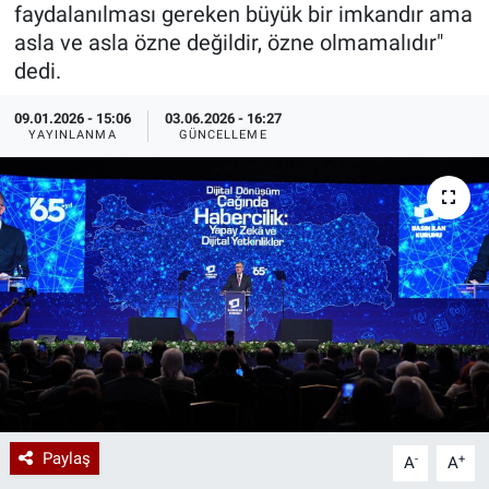
faydalanılması gereken büyük bir imkandır ama
Özel Haberler
Dünya
Haber Arşivi
asla ve asla özne değildir, özne olmamalıdır"
dedi.
Yazarlar
Medya
09.01.2026 - 15:06
03.06.2026 - 16:27
YAYINLANMA
GÜNCELLEME
Özel Haberler
Kadın
Erişim Bilgileri
Sağlık
Teknoloji
Ramazan
Paylaş
-
+
A
A