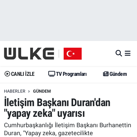
CANLI İZLE
CANLI YAYIN
Nöbetçi Eczaneler
TV Programları
TV Programları
Hava Durumu
Gündem
Gündem
İstanbul Namaz Vakitleri
Dünya
Trend
Trafik Durumu
CANLI İZLE
TV Programları
Gündem
Spor
Yaşam
Süper Lig Puan Durumu ve Fikstür
HABERLER
GÜNDEM
İletişim Başkanı Duran'dan
Erişim Bilgileri
Erişim Bilgileri
Erişim Bilgileri
"yapay zeka" uyarısı
Ekonomi
Spor
Tüm Manşetler
Cumhurbaşkanlığı İletişim Başkanı Burhanettin
Trend
Ekonomi
Son Dakika Haberleri
Duran, "Yapay zeka, gazetecilikte