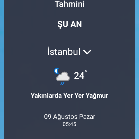
Tahmini
Özel Haberler
Dünya
Haber Arşivi
ŞU AN
Yazarlar
Medya
Özel Haberler
İstanbul
Kadın
°
24
Erişim Bilgileri
Sağlık
Yakınlarda Yer Yer Yağmur
Teknoloji
09 Ağustos Pazar
Ramazan
05:45