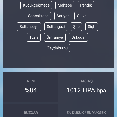
Küçükçekmece
Maltepe
Pendik
Sancaktepe
Sarıyer
Silivri
Sultanbeyli
Sultangazi
Şile
Şişli
Tuzla
Ümraniye
Üsküdar
Zeytinburnu
NEM
BASINÇ
%84
1012 HPA
hpa
RÜZGAR
EN DÜŞÜK / EN YÜKSEK