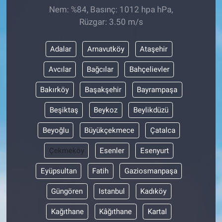
Nem: %84, Basınç: 1012 hpa hPa,
Rüzgar: 3.50 m/s
Adalar
Arnavutköy
Ataşehir
Avcılar
Bağcılar
Bahçelievler
Bakırköy
Başakşehir
Bayrampaşa
Beşiktaş
Beykoz
Beylikdüzü
Beyoğlu
Büyükçekmece
Çatalca
Çekmeköy
Esenler
Esenyurt
Eyüpsultan
Fatih
Gaziosmanpaşa
Güngören
Istanbul
Kadıköy
Kağıthane
Kâğıthane
Kartal