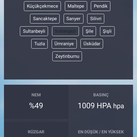
Küçükçekmece
Maltepe
Pendik
Sancaktepe
Sarıyer
Silivri
Sultanbeyli
Sultangazi
Şile
Şişli
Tuzla
Ümraniye
Üsküdar
Zeytinburnu
NEM
BASINÇ
%49
1009 HPA
hpa
RÜZGAR
EN DÜŞÜK / EN YÜKSEK