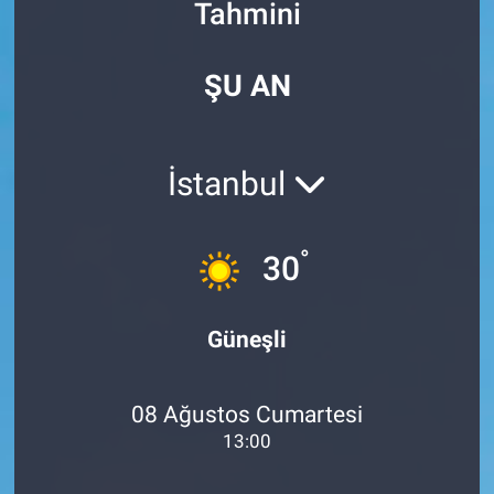
Tahmini
Özel Haberler
Dünya
Haber Arşivi
ŞU AN
Yazarlar
Medya
Özel Haberler
İstanbul
Kadın
°
30
Erişim Bilgileri
Sağlık
Güneşli
Teknoloji
08 Ağustos Cumartesi
Ramazan
13:00