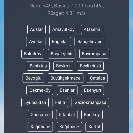
Nem: %49, Basınç: 1009 hpa hPa,
Rüzgar: 4.31 m/s
Adalar
Arnavutköy
Ataşehir
Avcılar
Bağcılar
Bahçelievler
Bakırköy
Başakşehir
Bayrampaşa
Beşiktaş
Beykoz
Beylikdüzü
Beyoğlu
Büyükçekmece
Çatalca
Çekmeköy
Esenler
Esenyurt
Eyüpsultan
Fatih
Gaziosmanpaşa
Güngören
Istanbul
Kadıköy
Kağıthane
Kâğıthane
Kartal