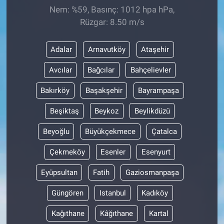
Nem: %59, Basınç: 1012 hpa hPa,
Rüzgar: 8.50 m/s
Adalar
Arnavutköy
Ataşehir
Avcılar
Bağcılar
Bahçelievler
Bakırköy
Başakşehir
Bayrampaşa
Beşiktaş
Beykoz
Beylikdüzü
Beyoğlu
Büyükçekmece
Çatalca
Çekmeköy
Esenler
Esenyurt
Eyüpsultan
Fatih
Gaziosmanpaşa
Güngören
Istanbul
Kadıköy
Kağıthane
Kâğıthane
Kartal