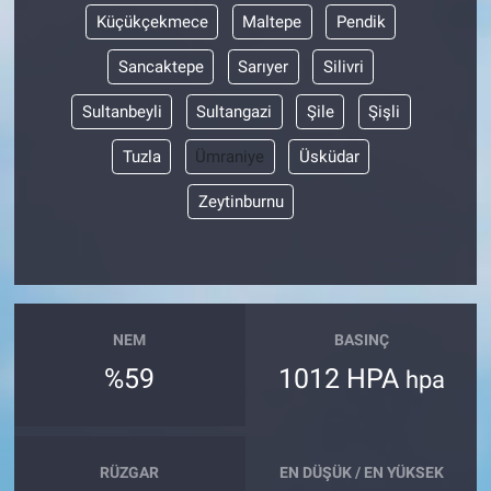
Küçükçekmece
Maltepe
Pendik
Sancaktepe
Sarıyer
Silivri
Sultanbeyli
Sultangazi
Şile
Şişli
Tuzla
Ümraniye
Üsküdar
Zeytinburnu
NEM
BASINÇ
%59
1012 HPA
hpa
RÜZGAR
EN DÜŞÜK / EN YÜKSEK