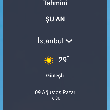
Tahmini
Özel Haberler
Dünya
Haber Arşivi
ŞU AN
Yazarlar
Medya
Özel Haberler
İstanbul
Kadın
°
29
Erişim Bilgileri
Sağlık
Güneşli
Teknoloji
09 Ağustos Pazar
Ramazan
16:30