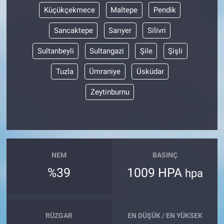
Küçükçekmece
Maltepe
Pendik
Sancaktepe
Sarıyer
Silivri
Sultanbeyli
Sultangazi
Şile
Şişli
Tuzla
Ümraniye
Üsküdar
Zeytinburnu
NEM
BASINÇ
%39
1009 HPA
hpa
RÜZGAR
EN DÜŞÜK / EN YÜKSEK