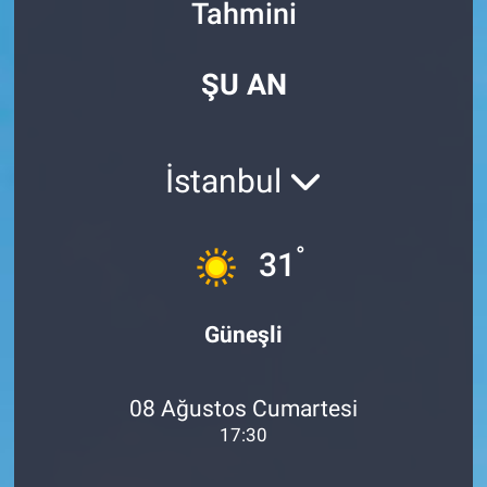
Tahmini
Özel Haberler
Dünya
Haber Arşivi
ŞU AN
Yazarlar
Medya
Özel Haberler
İstanbul
Kadın
°
31
Erişim Bilgileri
Sağlık
Güneşli
Teknoloji
08 Ağustos Cumartesi
Ramazan
17:30