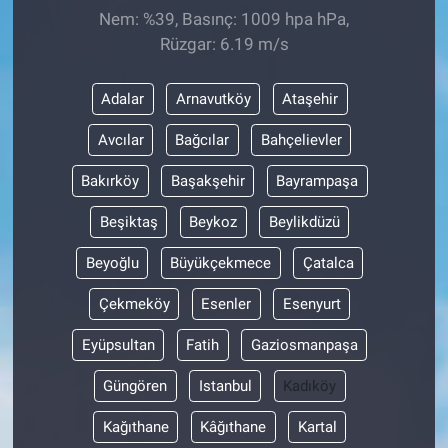
Nem: %39, Basınç: 1009 hpa hPa,
Rüzgar: 6.19 m/s
Adalar
Arnavutköy
Ataşehir
Avcılar
Bağcılar
Bahçelievler
Bakırköy
Başakşehir
Bayrampaşa
Beşiktaş
Beykoz
Beylikdüzü
Beyoğlu
Büyükçekmece
Çatalca
Çekmeköy
Esenler
Esenyurt
Eyüpsultan
Fatih
Gaziosmanpaşa
Güngören
Istanbul
Kadıköy
Kağıthane
Kâğıthane
Kartal