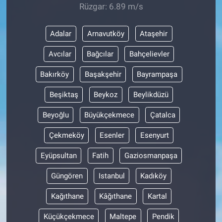
Rüzgar: 6.89 m/s
Adalar
Arnavutköy
Ataşehir
Avcılar
Bağcılar
Bahçelievler
Bakırköy
Başakşehir
Bayrampaşa
Beşiktaş
Beykoz
Beylikdüzü
Beyoğlu
Büyükçekmece
Çatalca
Çekmeköy
Esenler
Esenyurt
Eyüpsultan
Fatih
Gaziosmanpaşa
Güngören
Istanbul
Kadıköy
Kağıthane
Kâğıthane
Kartal
Küçükçekmece
Maltepe
Pendik