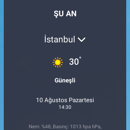
Özel Haberler
Dünya
Haber Arşivi
ŞU AN
Yazarlar
Medya
İstanbul
Özel Haberler
Kadın
°
30
Erişim Bilgileri
Güneşli
Sağlık
10 Ağustos Pazartesi
Teknoloji
14:30
Ramazan
Nem: %48, Basınç: 1013 hpa hPa,