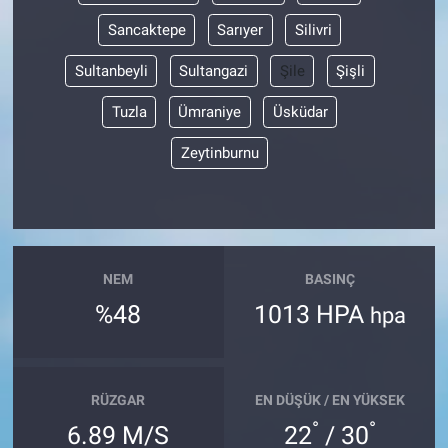
Sancaktepe
Sarıyer
Silivri
Sultanbeyli
Sultangazi
Şile
Şişli
Tuzla
Ümraniye
Üsküdar
Zeytinburnu
NEM
BASINÇ
%48
1013 HPA
hpa
RÜZGAR
EN DÜŞÜK / EN YÜKSEK
°
°
6.89 M/S
22
/ 30