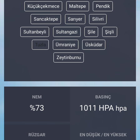
Küçükçekmece
Maltepe
Pendik
Sancaktepe
Sarıyer
Silivri
Sultanbeyli
Sultangazi
Şile
Şişli
Tuzla
Ümraniye
Üsküdar
Zeytinburnu
NEM
BASINÇ
%73
1011 HPA
hpa
RÜZGAR
EN DÜŞÜK / EN YÜKSEK