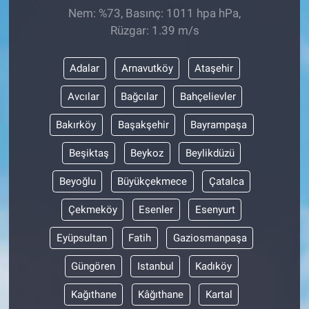
Nem: %73, Basınç: 1011 hpa hPa,
Rüzgar: 1.39 m/s
Adalar
Arnavutköy
Ataşehir
Avcılar
Bağcılar
Bahçelievler
Bakırköy
Başakşehir
Bayrampaşa
Beşiktaş
Beykoz
Beylikdüzü
Beyoğlu
Büyükçekmece
Çatalca
Çekmeköy
Esenler
Esenyurt
Eyüpsultan
Fatih
Gaziosmanpaşa
Güngören
Istanbul
Kadıköy
Kağıthane
Kâğıthane
Kartal