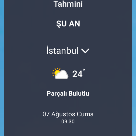
Tahmini
Özel Haberler
Dünya
Haber Arşivi
ŞU AN
Yazarlar
Medya
Özel Haberler
İstanbul
Kadın
°
24
Erişim Bilgileri
Sağlık
Parçalı Bulutlu
Teknoloji
07 Ağustos Cuma
Ramazan
09:30