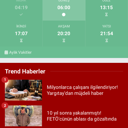
İMSAK
GÜNEŞ
ÖĞLE
04:19
06:00
13:15
İKINDI
AKŞAM
YATSI
17:07
20:20
21:54
Aylık Vakitler
Trend Haberler
1
Milyonlarca çalışanı ilgilendiriyor!
Yargıtay'dan müjdeli haber
2
10 yıl sonra yakalanmıştı!
FETÖ'cünün ablası da gözaltında