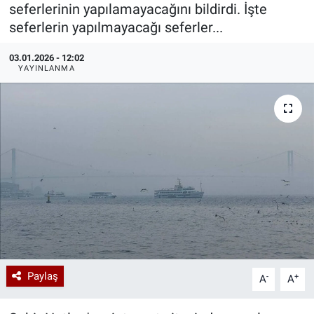
seferlerinin yapılamayacağını bildirdi. İşte
Özel Haberler
Dünya
Haber Arşivi
seferlerin yapılmayacağı seferler...
03.01.2026 - 12:02
Yazarlar
Medya
YAYINLANMA
Özel Haberler
Kadın
Erişim Bilgileri
Sağlık
Teknoloji
Ramazan
Paylaş
-
+
A
A