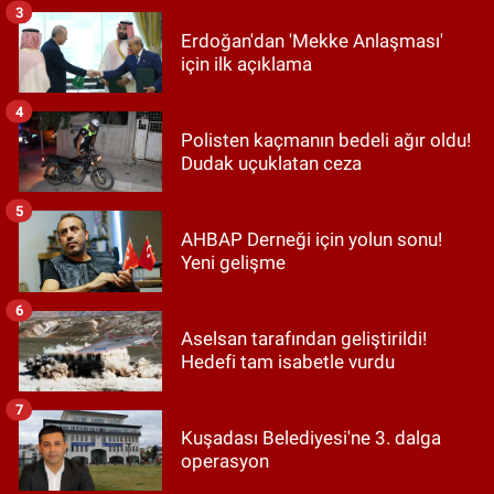
3
Erdoğan'dan 'Mekke Anlaşması'
için ilk açıklama
4
Polisten kaçmanın bedeli ağır oldu!
Dudak uçuklatan ceza
5
AHBAP Derneği için yolun sonu!
Yeni gelişme
6
Aselsan tarafından geliştirildi!
Hedefi tam isabetle vurdu
7
Kuşadası Belediyesi'ne 3. dalga
operasyon