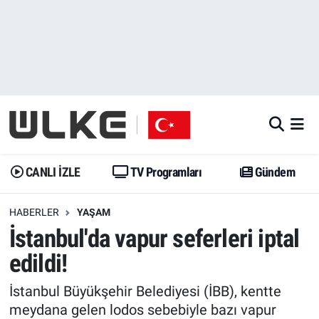
CANLI İZLE
CANLI YAYIN
Nöbetçi Eczaneler
TV Programları
TV Programları
Hava Durumu
Gündem
Gündem
İstanbul Namaz Vakitleri
Dünya
Trend
Trafik Durumu
CANLI İZLE
TV Programları
Gündem
Spor
Yaşam
Süper Lig Puan Durumu ve Fikstür
HABERLER
YAŞAM
İstanbul'da vapur seferleri iptal
Erişim Bilgileri
Erişim Bilgileri
Erişim Bilgileri
edildi!
Ekonomi
Spor
Tüm Manşetler
İstanbul Büyükşehir Belediyesi (İBB), kentte
Trend
Ekonomi
Son Dakika Haberleri
meydana gelen lodos sebebiyle bazı vapur