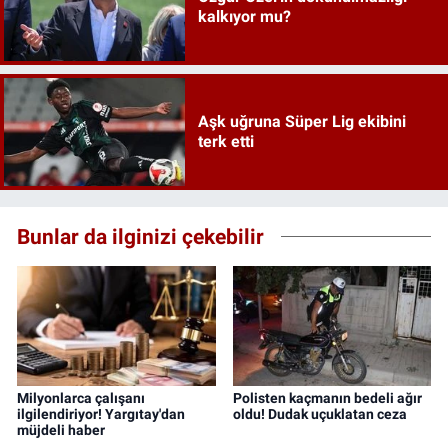
kalkıyor mu?
Aşk uğruna Süper Lig ekibini
terk etti
Bunlar da ilginizi çekebilir
Milyonlarca çalışanı
Polisten kaçmanın bedeli ağır
ilgilendiriyor! Yargıtay'dan
oldu! Dudak uçuklatan ceza
müjdeli haber