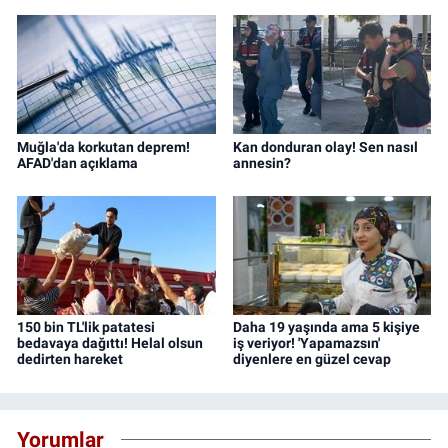
Muğla'da korkutan deprem!
Kan donduran olay! Sen nasıl
AFAD'dan açıklama
annesin?
150 bin TL'lik patatesi
Daha 19 yaşında ama 5 kişiye
bedavaya dağıttı! Helal olsun
iş veriyor! 'Yapamazsın'
dedirten hareket
diyenlere en güzel cevap
Yorumlar