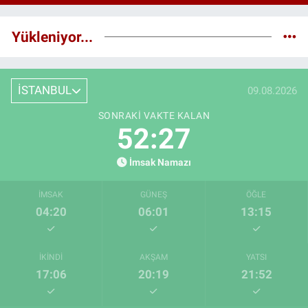
Yükleniyor...
İSTANBUL
09.08.2026
SONRAKI VAKTE KALAN
52:26
İmsak Namazı
İMSAK
GÜNEŞ
ÖĞLE
04:20
06:01
13:15
İKINDI
AKŞAM
YATSI
17:06
20:19
21:52