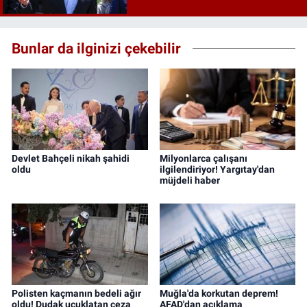
Bunlar da ilginizi çekebilir
Devlet Bahçeli nikah şahidi
Milyonlarca çalışanı
oldu
ilgilendiriyor! Yargıtay'dan
müjdeli haber
Polisten kaçmanın bedeli ağır
Muğla'da korkutan deprem!
oldu! Dudak uçuklatan ceza
AFAD'dan açıklama