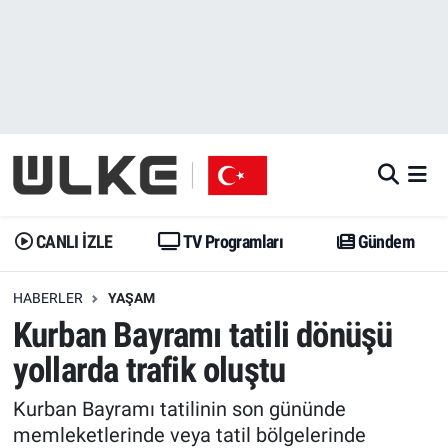
CANLI İZLE
CANLI YAYIN
Nöbetçi Eczaneler
TV Programları
TV Programları
Hava Durumu
Gündem
Gündem
İstanbul Namaz Vakitleri
Dünya
Trend
Trafik Durumu
CANLI İZLE
TV Programları
Gündem
Spor
Yaşam
Süper Lig Puan Durumu ve Fikstür
HABERLER
YAŞAM
Kurban Bayramı tatili dönüşü
Erişim Bilgileri
Erişim Bilgileri
Erişim Bilgileri
yollarda trafik oluştu
Ekonomi
Spor
Tüm Manşetler
Kurban Bayramı tatilinin son gününde
Trend
Ekonomi
Son Dakika Haberleri
memleketlerinde veya tatil bölgelerinde