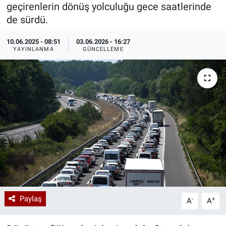
geçirenlerin dönüş yolculuğu gece saatlerinde
Özel Haberler
Dünya
Haber Arşivi
de sürdü.
10.06.2025 - 08:51
03.06.2026 - 16:27
Yazarlar
Medya
YAYINLANMA
GÜNCELLEME
Özel Haberler
Kadın
Erişim Bilgileri
Sağlık
Teknoloji
Ramazan
Paylaş
-
+
A
A