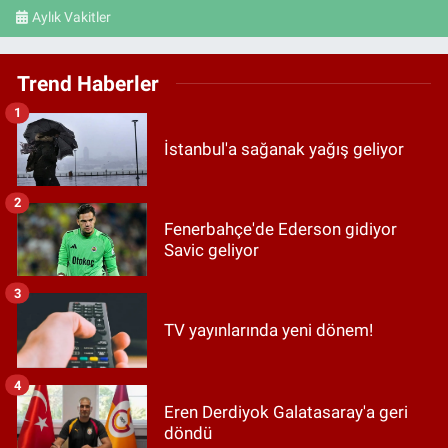
Aylık Vakitler
Trend Haberler
1
İstanbul'a sağanak yağış geliyor
2
Fenerbahçe'de Ederson gidiyor
Savic geliyor
3
TV yayınlarında yeni dönem!
4
Eren Derdiyok Galatasaray'a geri
döndü