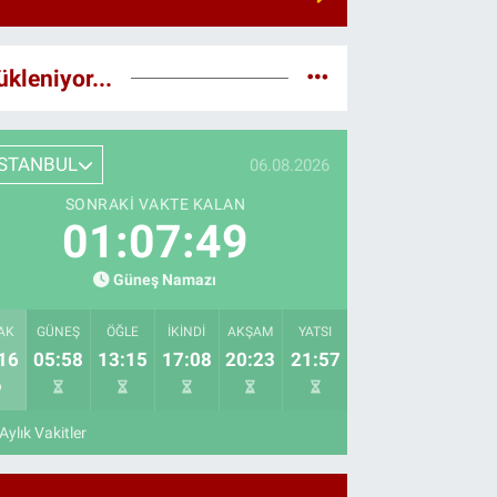
ükleniyor...
İSTANBUL
06.08.2026
SONRAKI VAKTE KALAN
01:07:48
Güneş Namazı
AK
GÜNEŞ
ÖĞLE
İKINDI
AKŞAM
YATSI
16
05:58
13:15
17:08
20:23
21:57
Aylık Vakitler