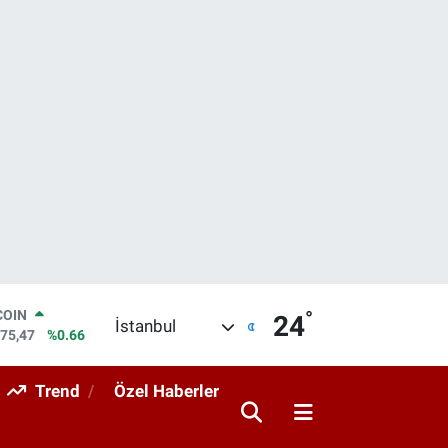
°
LAR
24
İstanbul
5971
%0.05
RO
1336
%0.18
Trend
Özel Haberler
RLİN
2534
%0.22
M ALTIN