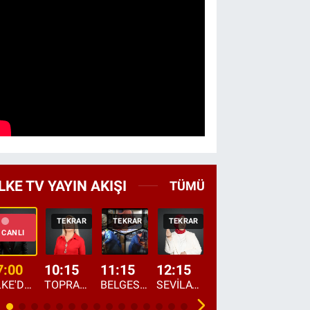
LKE TV YAYIN AKIŞI
TÜMÜ
TEKRAR
TEKRAR
TEKRAR
CANLI
HABER
CANLI
7:00
10:15
11:15
12:15
13:00
13:45
ÜLKE'DE BU SABAH
TOPRAKTAN SOFRAYA
BELGESEL: "ÜLKE'NİN ALIN TERİ"
SEVİLAY SUNGUR İLE ELİMİN BEREKETİ
ÖĞLE AJANSI
ÜLKE'DEN HABE