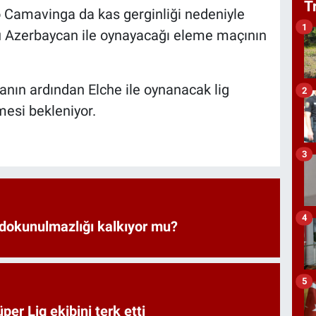
T
o Camavinga da kas gerginliği nedeniyle
1
nü Azerbaycan ile oynayacağı eleme maçının
nın ardından Elche ile oynanacak lig
2
esi bekleniyor.
3
4
 dokunulmazlığı kalkıyor mu?
5
er Lig ekibini terk etti