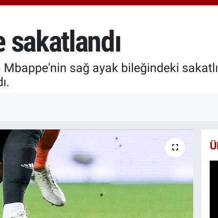
652
BİS
13.
 sakatlandı
BIT
64.
an Mbappe'nin sağ ayak bileğindeki sakatlı
ı.
Ü