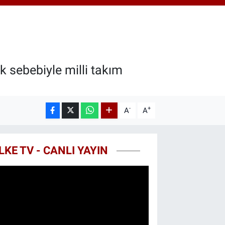
7.85
%0.54
T100
703
%0
COIN
475,47
%0.66
k sebebiyle milli takım
-
+
A
A
LKE TV - CANLI YAYIN