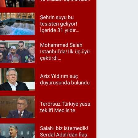
Şehrin suyu bu
tesisten geliyor!
İçeride 31 yıldır
Kur’an okunuyor
Mohammed Salah
İstanbul'da! İlk üçlüyü
çektirdi...
Aziz Yıldırım suç
duyurusunda bulundu
Terörsüz Türkiye yasa
teklifi Meclis'te
Salah'ı biz istemedik!
Serdal Adalı'dan flaş