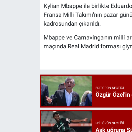
Kylian Mbappe ile birlikte Eduard
Fransa Milli Takımı'nın pazar gü
kadrosundan çıkarıldı.
Mbappe ve Camavinga'nın milli ara
maçında Real Madrid forması giym
EDITÖRÜN SEÇTIĞI
Özgür Özel'in
EDITÖRÜN SEÇTIĞI
Aşk uğruna Süp