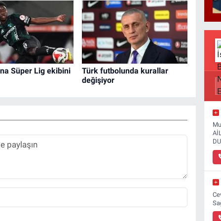
na Süper Lig ekibini
Türk futbolunda kurallar
değişiyor
Mu
Aİ
DU
Ce
Sa