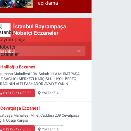
açıklama
İstanbul Bayrampaşa
Nöbetçi Eczaneler
Haliloğlu Eczanesi
ratpaşa Mahallesi 106. Sokak 11 A MURATPAŞA
LE SAĞLIĞI MERKEZİ KARŞISI ULUYOL-BEREÇ
RAĞININ ALTI PASHADOR AVM'YE YAKIN
0 (212) 614 99 90
Yol Tarifi Al
Cevatpaşa Eczanesi
vatpaşa Mahallesi Millet Caddesi 209 Cevatpaşa
ğlık Ocağı Karşısı
0 (212) 479 80 00
Yol Tarifi Al