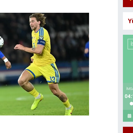
Y
İMS
04: