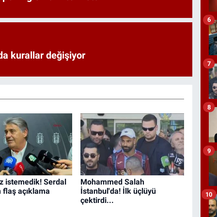
6
a kurallar değişiyor
7
8
9
iz istemedik! Serdal
Mohammed Salah
n flaş açıklama
İstanbul'da! İlk üçlüyü
10
çektirdi...