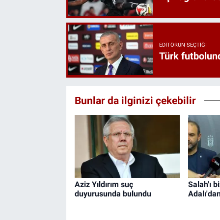
EDITÖRÜN SEÇTIĞI
Türk futbolund
Bunlar da ilginizi çekebilir
Aziz Yıldırım suç
Salah'ı b
duyurusunda bulundu
Adalı'da