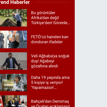
rend Haberler
Bu görüntüler
Afrika'dan değil
Türkiye'den! Görenler
hayrete düştü
FETÖ'cü hainden kan
donduran ifadeler
Veli Ağbaba'ya soğuk
duş! Ağabeyi
gözaltına alındı
Daha 19 yaşında ama
5 kişiye iş veriyor!
'Yapamazsın'
diyenlere en güzel
cevap
Bahçeli'den Demirtaş
ve Öcalan açıklaması!