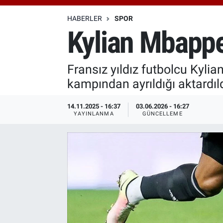
Özel Haberler
Dünya
Haber Arşivi
HABERLER
SPOR
Kylian Mbappe
Yazarlar
Medya
Fransız yıldız futbolcu Kyli
Özel Haberler
kampından ayrıldığı aktardıld
Kadın
14.11.2025 - 16:37
03.06.2026 - 16:27
YAYINLANMA
GÜNCELLEME
Erişim Bilgileri
Sağlık
Teknoloji
Ramazan