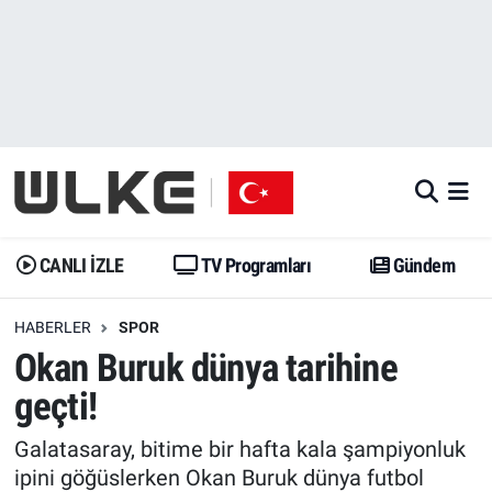
CANLI İZLE
CANLI YAYIN
Nöbetçi Eczaneler
TV Programları
TV Programları
Hava Durumu
Gündem
Gündem
İstanbul Namaz Vakitleri
Dünya
Trend
Trafik Durumu
CANLI İZLE
TV Programları
Gündem
Spor
Yaşam
Süper Lig Puan Durumu ve Fikstür
HABERLER
SPOR
Okan Buruk dünya tarihine
Erişim Bilgileri
Erişim Bilgileri
Erişim Bilgileri
geçti!
Ekonomi
Spor
Tüm Manşetler
Galatasaray, bitime bir hafta kala şampiyonluk
Trend
Ekonomi
Son Dakika Haberleri
ipini göğüslerken Okan Buruk dünya futbol