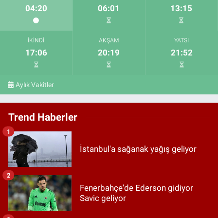
04:20
06:01
13:15
İKINDI
AKŞAM
YATSI
17:06
20:19
21:52
Aylık Vakitler
Trend Haberler
1
İstanbul'a sağanak yağış geliyor
2
Fenerbahçe'de Ederson gidiyor
Savic geliyor