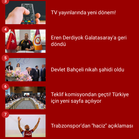
3
TV yayınlarında yeni dönem!
4
Eren Derdiyok Galatasaray'a geri
döndü
5
Devlet Bahçeli nikah şahidi oldu
6
Teklif komisyondan geçti! Türkiye
için yeni sayfa açılıyor
7
Trabzonspor'dan "haciz" açıklaması