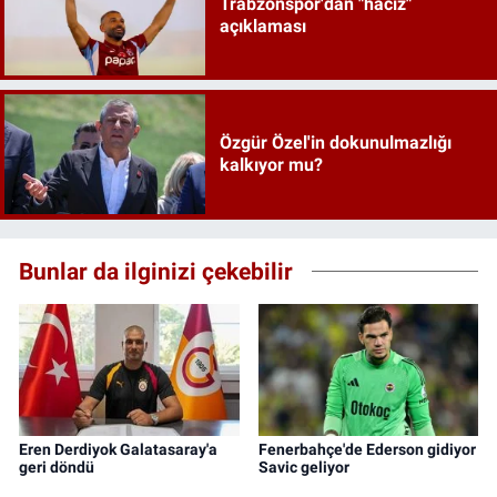
Trabzonspor'dan "haciz"
açıklaması
Özgür Özel'in dokunulmazlığı
kalkıyor mu?
Bunlar da ilginizi çekebilir
Eren Derdiyok Galatasaray'a
Fenerbahçe'de Ederson gidiyor
geri döndü
Savic geliyor