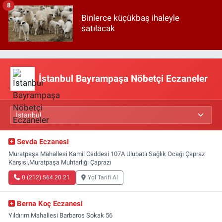
8
Binlerce küçükbaş ihaleyle
satılacak
İstanbul Bayrampaşa Nöbetçi Eczaneler
Sevda Eczanesi
Muratpaşa Mahallesi Kamil Caddesi 107A Ulubatlı Sağlık Ocağı Çapraz
Karşısı,Muratpaşa Muhtarlığı Çaprazı
0 (212) 564 20 21
Yol Tarifi Al
Berna Koç Eczanesi
Yıldırım Mahallesi Barbaros Sokak 56