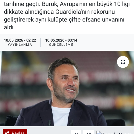
tarihine geçti. Buruk, Avrupa'nın en büyük 10 ligi
Özel Haberler
Dünya
Haber Arşivi
dikkate alındığında Guardiola'nın rekorunu
geliştirerek aynı kulüpte çifte efsane unvanını
Yazarlar
Medya
aldı.
10.05.2026 - 02:22
10.05.2026 - 03:14
Özel Haberler
YAYINLANMA
GÜNCELLEME
Kadın
Erişim Bilgileri
Sağlık
Teknoloji
Ramazan
Paylaş
-
+