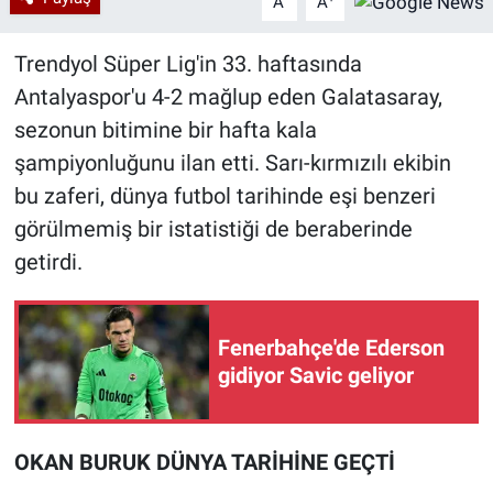
A
A
Trendyol Süper Lig'in 33. haftasında
Antalyaspor'u 4-2 mağlup eden Galatasaray,
sezonun bitimine bir hafta kala
şampiyonluğunu ilan etti. Sarı-kırmızılı ekibin
bu zaferi, dünya futbol tarihinde eşi benzeri
görülmemiş bir istatistiği de beraberinde
getirdi.
Fenerbahçe'de Ederson
gidiyor Savic geliyor
OKAN BURUK DÜNYA TARİHİNE GEÇTİ