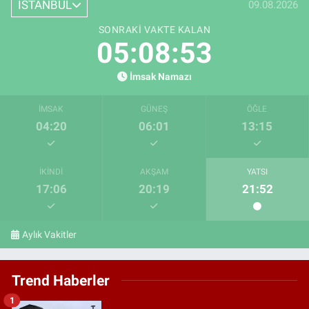
İSTANBUL
09.08.2026
SONRAKI VAKTE KALAN
05:08:52
İmsak Namazı
İMSAK
GÜNEŞ
ÖĞLE
04:20
06:01
13:15
İKINDI
AKŞAM
YATSI
17:06
20:19
21:52
Aylık Vakitler
Trend Haberler
1