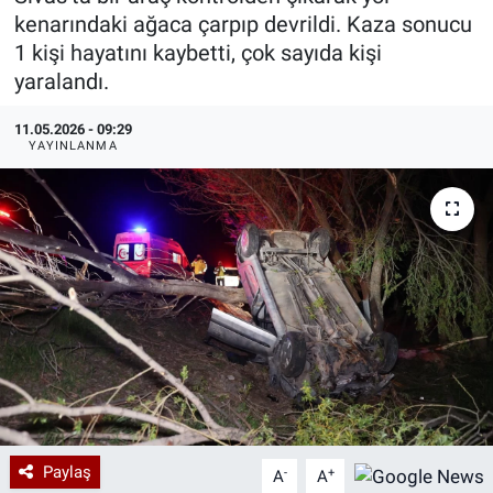
kenarındaki ağaca çarpıp devrildi. Kaza sonucu
Özel Haberler
Dünya
Haber Arşivi
1 kişi hayatını kaybetti, çok sayıda kişi
yaralandı.
Yazarlar
Medya
11.05.2026 - 09:29
YAYINLANMA
Özel Haberler
Kadın
Erişim Bilgileri
Sağlık
Teknoloji
Ramazan
Paylaş
-
+
A
A