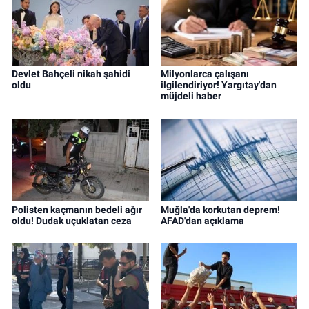
Devlet Bahçeli nikah şahidi
Milyonlarca çalışanı
oldu
ilgilendiriyor! Yargıtay'dan
müjdeli haber
Polisten kaçmanın bedeli ağır
Muğla'da korkutan deprem!
oldu! Dudak uçuklatan ceza
AFAD'dan açıklama