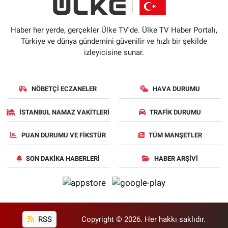
Haber her yerde, gerçekler Ülke TV'de. Ülke TV Haber Portalı,
Türkiye ve dünya gündemini güvenilir ve hızlı bir şekilde
izleyicisine sunar.
NÖBETÇI ECZANELER
HAVA DURUMU
İSTANBUL NAMAZ VAKITLERI
TRAFIK DURUMU
PUAN DURUMU VE FIKSTÜR
TÜM MANŞETLER
SON DAKIKA HABERLERI
HABER ARŞIVI
RSS
Copyright © 2026. Her hakkı saklıdır.