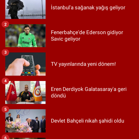
İstanbul'a sağanak yağış geliyor
2
Fenerbahçe'de Ederson gidiyor
Savic geliyor
3
TV yayınlarında yeni dönem!
4
Eren Derdiyok Galatasaray'a geri
döndü
5
Devlet Bahçeli nikah şahidi oldu
6