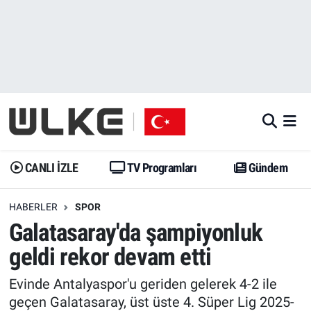
CANLI İZLE
CANLI YAYIN
Nöbetçi Eczaneler
TV Programları
TV Programları
Hava Durumu
Gündem
Gündem
İstanbul Namaz Vakitleri
Dünya
Trend
Trafik Durumu
CANLI İZLE
TV Programları
Gündem
Spor
Yaşam
Süper Lig Puan Durumu ve Fikstür
HABERLER
SPOR
Galatasaray'da şampiyonluk
Erişim Bilgileri
Erişim Bilgileri
Erişim Bilgileri
geldi rekor devam etti
Ekonomi
Spor
Tüm Manşetler
Evinde Antalyaspor'u geriden gelerek 4-2 ile
Trend
Ekonomi
Son Dakika Haberleri
geçen Galatasaray, üst üste 4. Süper Lig 2025-