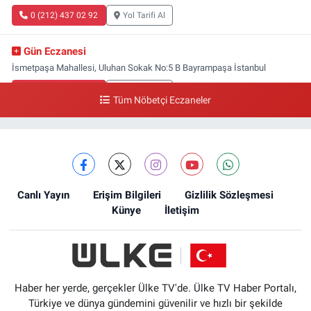
0 (212) 437 02 92
Yol Tarifi Al
Gün Eczanesi
İsmetpaşa Mahallesi, Uluhan Sokak No:5 B Bayrampaşa İstanbul
0 (212) 613 41 57
Yol Tarifi Al
Tüm Nöbetçi Eczaneler
Ellinci Yıl Eczanesi
Yıldırım Mahallesi, Mostar Sokak No:4 A Yıldırım Bayrampaşa İstanbul
0 (212) 640 11 57
Yol Tarifi Al
Canlı Yayın
Erişim Bilgileri
Gizlilik Sözleşmesi
Künye
İletişim
Haber her yerde, gerçekler Ülke TV'de. Ülke TV Haber Portalı,
Türkiye ve dünya gündemini güvenilir ve hızlı bir şekilde