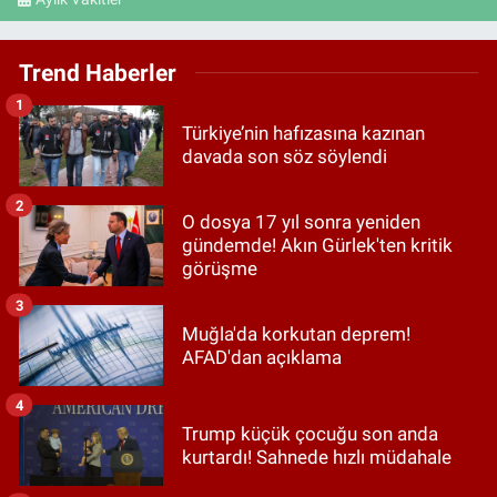
Trend Haberler
1
Türkiye’nin hafızasına kazınan
davada son söz söylendi
2
O dosya 17 yıl sonra yeniden
gündemde! Akın Gürlek'ten kritik
görüşme
3
Muğla'da korkutan deprem!
AFAD'dan açıklama
4
Trump küçük çocuğu son anda
kurtardı! Sahnede hızlı müdahale