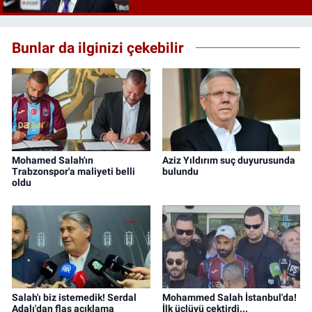
Bunlar da ilginizi çekebilir
Mohamed Salah'ın
Aziz Yıldırım suç duyurusunda
Trabzonspor'a maliyeti belli
bulundu
oldu
Salah'ı biz istemedik! Serdal
Mohammed Salah İstanbul'da!
Adalı'dan flaş açıklama
İlk üçlüyü çektirdi...