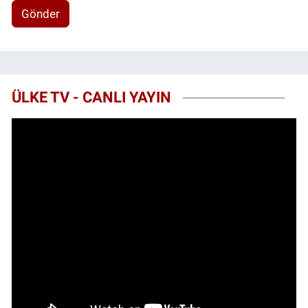
Gönder
ÜLKE TV - CANLI YAYIN