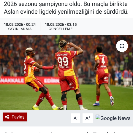
2026 sezonu şampiyonu oldu. Bu maçla birlikte
Özel Haberler
Dünya
Haber Arşivi
Aslan evinde ligdeki yenilmezliğini de sürdürdü.
10.05.2026 - 00:24
10.05.2026 - 03:15
Yazarlar
Medya
YAYINLANMA
GÜNCELLEME
Özel Haberler
Kadın
Erişim Bilgileri
Sağlık
Teknoloji
Ramazan
Paylaş
-
+
A
A