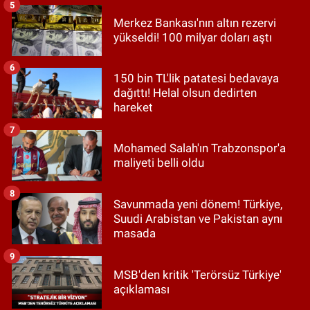
5
Merkez Bankası'nın altın rezervi
yükseldi! 100 milyar doları aştı
6
150 bin TL'lik patatesi bedavaya
dağıttı! Helal olsun dedirten
hareket
7
Mohamed Salah'ın Trabzonspor'a
maliyeti belli oldu
8
Savunmada yeni dönem! Türkiye,
Suudi Arabistan ve Pakistan aynı
masada
9
MSB'den kritik 'Terörsüz Türkiye'
açıklaması