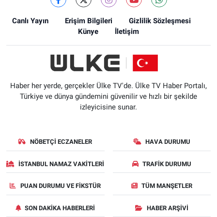
Canlı Yayın
Erişim Bilgileri
Gizlilik Sözleşmesi
Künye
İletişim
Haber her yerde, gerçekler Ülke TV'de. Ülke TV Haber Portalı,
Türkiye ve dünya gündemini güvenilir ve hızlı bir şekilde
izleyicisine sunar.
NÖBETÇI ECZANELER
HAVA DURUMU
İSTANBUL NAMAZ VAKITLERI
TRAFIK DURUMU
PUAN DURUMU VE FIKSTÜR
TÜM MANŞETLER
SON DAKIKA HABERLERI
HABER ARŞIVI