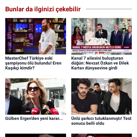
Bunlar da ilginizi çekebilir
MasterChef Türkiye eski
Kanal 7 ailesini buluşturan
şampiyonu ölü bulundu! Eren
düğün: Nevzat Özkan ve Dilek
Kaşıkçı kimdir?
Kartav dünyaevine girdi
Gülben Ergen'den yeni karar...
Ünlü şarkıcı tutuklanmıştı! Test
sonucu belli oldu