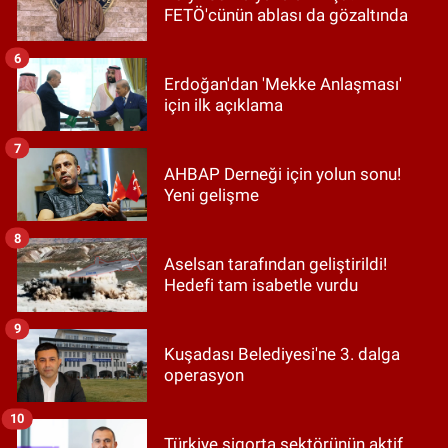
FETÖ'cünün ablası da gözaltında
6
Erdoğan'dan 'Mekke Anlaşması'
için ilk açıklama
7
AHBAP Derneği için yolun sonu!
Yeni gelişme
8
Aselsan tarafından geliştirildi!
Hedefi tam isabetle vurdu
9
Kuşadası Belediyesi'ne 3. dalga
operasyon
10
Türkiye sigorta sektörünün aktif