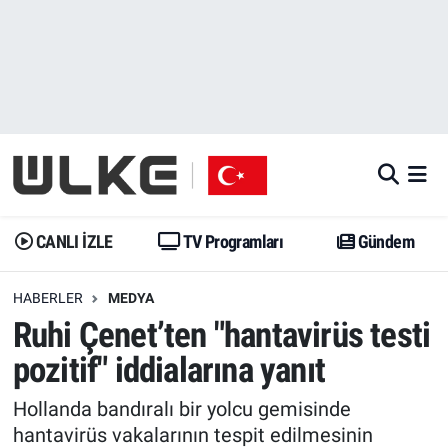
CANLI İZLE
CANLI YAYIN
Nöbetçi Eczaneler
TV Programları
TV Programları
Hava Durumu
Gündem
Gündem
İstanbul Namaz Vakitleri
Dünya
Trend
Trafik Durumu
CANLI İZLE
TV Programları
Gündem
Spor
Yaşam
Süper Lig Puan Durumu ve Fikstür
HABERLER
MEDYA
Ruhi Çenet’ten "hantavirüs testi
Erişim Bilgileri
Erişim Bilgileri
Erişim Bilgileri
pozitif" iddialarına yanıt
Ekonomi
Spor
Tüm Manşetler
Hollanda bandıralı bir yolcu gemisinde
Trend
Ekonomi
Son Dakika Haberleri
hantavirüs vakalarının tespit edilmesinin