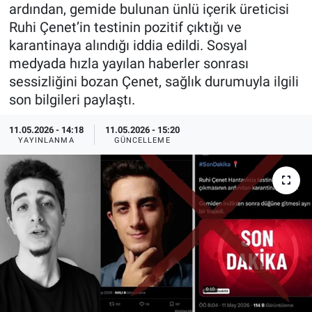
ardından, gemide bulunan ünlü içerik üreticisi
Özel Haberler
Dünya
Haber Arşivi
Ruhi Çenet’in testinin pozitif çıktığı ve
karantinaya alındığı iddia edildi. Sosyal
Yazarlar
Medya
medyada hızla yayılan haberler sonrası
sessizliğini bozan Çenet, sağlık durumuyla ilgili
Özel Haberler
son bilgileri paylaştı.
Kadın
11.05.2026 - 14:18
11.05.2026 - 15:20
YAYINLANMA
GÜNCELLEME
Erişim Bilgileri
Sağlık
Teknoloji
Ramazan