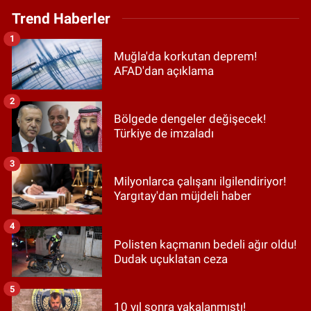
Trend Haberler
1
Muğla'da korkutan deprem!
AFAD'dan açıklama
2
Bölgede dengeler değişecek!
Türkiye de imzaladı
3
Milyonlarca çalışanı ilgilendiriyor!
Yargıtay'dan müjdeli haber
4
Polisten kaçmanın bedeli ağır oldu!
Dudak uçuklatan ceza
5
10 yıl sonra yakalanmıştı!