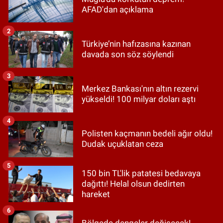
AFAD'dan açıklama
2
Türkiye’nin hafızasına kazınan
davada son söz söylendi
3
Merkez Bankası'nın altın rezervi
yükseldi! 100 milyar doları aştı
4
Polisten kaçmanın bedeli ağır oldu!
Dudak uçuklatan ceza
5
150 bin TL'lik patatesi bedavaya
dağıttı! Helal olsun dedirten
hareket
6