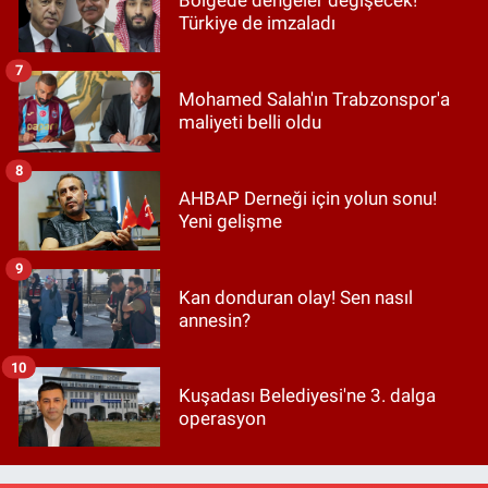
Bölgede dengeler değişecek!
Türkiye de imzaladı
7
Mohamed Salah'ın Trabzonspor'a
maliyeti belli oldu
8
AHBAP Derneği için yolun sonu!
Yeni gelişme
9
Kan donduran olay! Sen nasıl
annesin?
10
Kuşadası Belediyesi'ne 3. dalga
operasyon