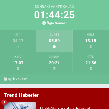
SONRAKI VAKTE KALAN
01:44:24
Öğle Namazı
İMSAK
GÜNEŞ
ÖĞLE
04:17
05:59
13:15
İKINDI
AKŞAM
YATSI
17:07
20:21
21:56
Aylık Vakitler
Trend Haberler
1
Muğla'da korkutan deprem!