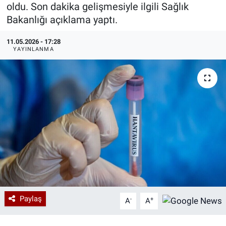
oldu. Son dakika gelişmesiyle ilgili Sağlık
Özel Haberler
Dünya
Haber Arşivi
Bakanlığı açıklama yaptı.
11.05.2026 - 17:28
Yazarlar
Medya
YAYINLANMA
Özel Haberler
Kadın
Erişim Bilgileri
Sağlık
Teknoloji
Ramazan
Paylaş
-
+
A
A