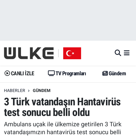
CANLI İZLE
CANLI YAYIN
Nöbetçi Eczaneler
TV Programları
TV Programları
Hava Durumu
Gündem
Gündem
İstanbul Namaz Vakitleri
Dünya
Trend
Trafik Durumu
CANLI İZLE
TV Programları
Gündem
Spor
Yaşam
Süper Lig Puan Durumu ve Fikstür
HABERLER
GÜNDEM
3 Türk vatandaşın Hantavirüs
Erişim Bilgileri
Erişim Bilgileri
Erişim Bilgileri
test sonucu belli oldu
Ekonomi
Spor
Tüm Manşetler
Ambulans uçak ile ülkemize getirilen 3 Türk
Trend
Ekonomi
Son Dakika Haberleri
vatandaşımızın hantavirüs test sonucu belli