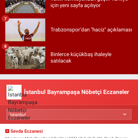
için yeni sayfa açılıyor
7
Trabzonspor'dan "haciz" açıklaması
8
Binlerce küçükbaş ihaleyle
satılacak
İstanbul Bayrampaşa Nöbetçi Eczaneler
Sevda Eczanesi