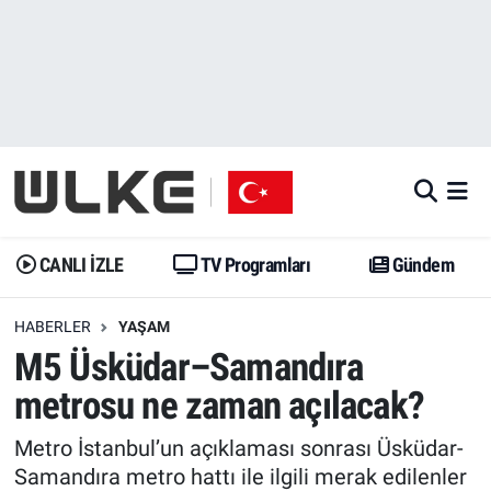
CANLI İZLE
CANLI YAYIN
Nöbetçi Eczaneler
TV Programları
TV Programları
Hava Durumu
Gündem
Gündem
İstanbul Namaz Vakitleri
Dünya
Trend
Trafik Durumu
CANLI İZLE
TV Programları
Gündem
Spor
Yaşam
Süper Lig Puan Durumu ve Fikstür
HABERLER
YAŞAM
M5 Üsküdar–Samandıra
Erişim Bilgileri
Erişim Bilgileri
Erişim Bilgileri
metrosu ne zaman açılacak?
Ekonomi
Spor
Tüm Manşetler
Metro İstanbul’un açıklaması sonrası Üsküdar-
Trend
Ekonomi
Son Dakika Haberleri
Samandıra metro hattı ile ilgili merak edilenler