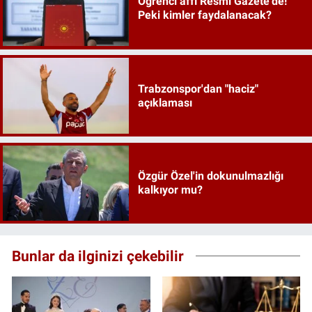
Öğrenci affı Resmi Gazete'de!
Peki kimler faydalanacak?
Trabzonspor'dan "haciz"
açıklaması
Özgür Özel'in dokunulmazlığı
kalkıyor mu?
Bunlar da ilginizi çekebilir