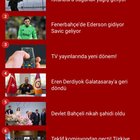
2
Fenerbahçe'de Ederson gidiyor
Savic geliyor
3
TV yayınlarında yeni dönem!
4
Eren Derdiyok Galatasaray'a geri
döndü
5
Devlet Bahçeli nikah şahidi oldu
6
Teklif komisyondan geçti! Türkiye