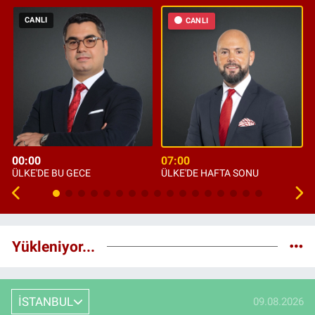
CANLI
CANLI
00:00
07:00
ÜLKE'DE BU GECE
ÜLKE'DE HAFTA SONU
Yükleniyor...
İSTANBUL
09.08.2026