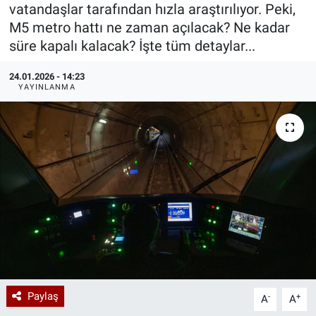
vatandaşlar tarafından hızla araştırılıyor. Peki,
Özel Haberler
Dünya
Haber Arşivi
M5 metro hattı ne zaman açılacak? Ne kadar
süre kapalı kalacak? İşte tüm detaylar...
Yazarlar
Medya
24.01.2026 - 14:23
YAYINLANMA
Özel Haberler
Kadın
Erişim Bilgileri
Sağlık
Teknoloji
Ramazan
Paylaş
-
+
A
A