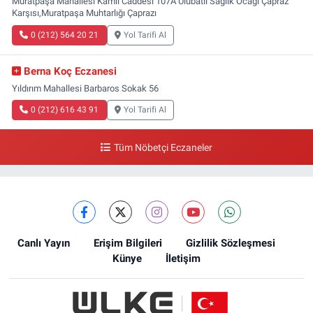
Muratpaşa Mahallesi Kamil Caddesi 107A Ulubatlı Sağlık Ocağı Çapraz
Karşısı,Muratpaşa Muhtarlığı Çaprazı
0 (212) 564 20 21
Yol Tarifi Al
Berna Koç Eczanesi
Yıldırım Mahallesi Barbaros Sokak 56
0 (212) 616 43 91
Yol Tarifi Al
Tüm Nöbetçi Eczaneler
Canlı Yayın
Erişim Bilgileri
Gizlilik Sözleşmesi
Künye
İletişim