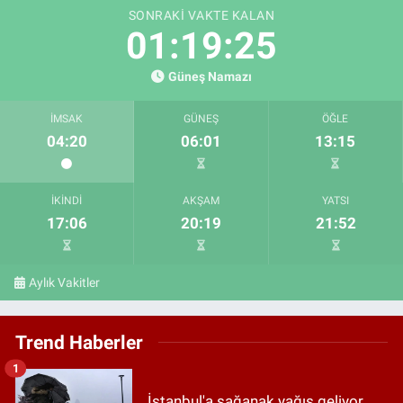
SONRAKI VAKTE KALAN
01:19:24
Güneş Namazı
İMSAK
GÜNEŞ
ÖĞLE
04:20
06:01
13:15
İKINDI
AKŞAM
YATSI
17:06
20:19
21:52
Aylık Vakitler
Trend Haberler
1
İstanbul'a sağanak yağış geliyor