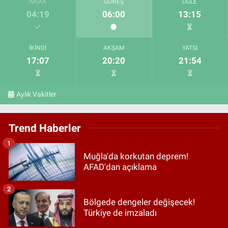
İMSAK
GÜNEŞ
ÖĞLE
04:19
06:00
13:15
İKINDI
AKŞAM
YATSI
17:07
20:20
21:54
Aylık Vakitler
Trend Haberler
1
Muğla'da korkutan deprem!
AFAD'dan açıklama
2
Bölgede dengeler değişecek!
Türkiye de imzaladı