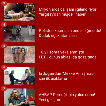
3
Milyonlarca çalışanı ilgilendiriyor!
Yargıtay'dan müjdeli haber
4
Polisten kaçmanın bedeli ağır oldu!
Dudak uçuklatan ceza
5
10 yıl sonra yakalanmıştı!
FETÖ'cünün ablası da gözaltında
6
Erdoğan'dan 'Mekke Anlaşması'
için ilk açıklama
7
AHBAP Derneği için yolun sonu!
Yeni gelişme