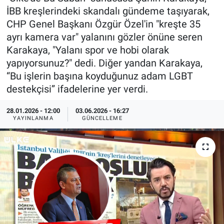
İBB kreşlerindeki skandalı gündeme taşıyarak,
Özel Haberler
Dünya
Haber Arşivi
CHP Genel Başkanı Özgür Özel'in "kreşte 35
ayrı kamera var" yalanını gözler önüne seren
Yazarlar
Medya
Karakaya, "Yalanı spor ve hobi olarak
yapıyorsunuz?" dedi. Diğer yandan Karakaya,
Özel Haberler
“Bu işlerin başına koyduğunuz adam LGBT
destekçisi” ifadelerine yer verdi.
Kadın
28.01.2026 - 12:00
03.06.2026 - 16:27
Erişim Bilgileri
YAYINLANMA
GÜNCELLEME
Sağlık
Teknoloji
Ramazan