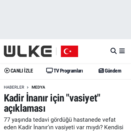
CANLI İZLE
CANLI YAYIN
Nöbetçi Eczaneler
TV Programları
TV Programları
Hava Durumu
Gündem
Gündem
İstanbul Namaz Vakitleri
Dünya
Trend
Trafik Durumu
CANLI İZLE
TV Programları
Gündem
Spor
Yaşam
Süper Lig Puan Durumu ve Fikstür
HABERLER
MEDYA
Kadir İnanır için "vasiyet"
Erişim Bilgileri
Erişim Bilgileri
Erişim Bilgileri
açıklaması
Ekonomi
Spor
Tüm Manşetler
77 yaşında tedavi gördüğü hastanede vefat
Trend
Ekonomi
Son Dakika Haberleri
eden Kadir İnanır'ın vasiyeti var mıydı? Kendisi