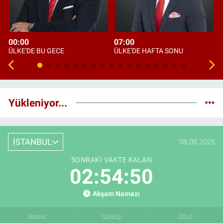
00:00
07:00
ÜLKE'DE BU GECE
ÜLKE'DE HAFTA SONU
Yükleniyor...
İSTANBUL
08.08.2026
SONRAKI VAKTE KALAN
02:54:49
Akşam Namazı
İMSAK
GÜNEŞ
ÖĞLE