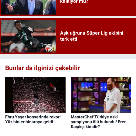
kalkıyor mu?
Aşk uğruna Süper Lig ekibini
terk etti
Bunlar da ilginizi çekebilir
Ebru Yaşar konserinde rekor!
MasterChef Türkiye eski
Yüz binler bir araya geldi
şampiyonu ölü bulundu! Eren
Kaşıkçı kimdir?