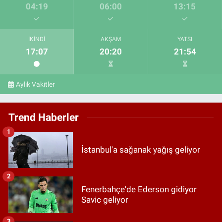
04:19
06:00
13:15
İKINDI
AKŞAM
YATSI
17:07
20:20
21:54
Aylık Vakitler
Trend Haberler
1
İstanbul'a sağanak yağış geliyor
2
Fenerbahçe'de Ederson gidiyor
Savic geliyor
3