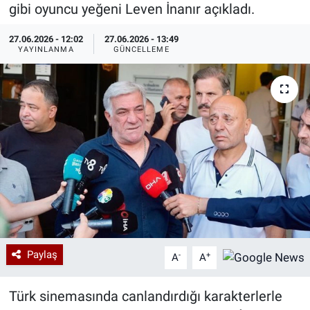
gibi oyuncu yeğeni Leven İnanır açıkladı.
Özel Haberler
Dünya
Haber Arşivi
27.06.2026 - 12:02
27.06.2026 - 13:49
YAYINLANMA
GÜNCELLEME
Yazarlar
Medya
Özel Haberler
Kadın
Erişim Bilgileri
Sağlık
Teknoloji
Paylaş
-
+
A
A
Ramazan
Türk sinemasında canlandırdığı karakterlerle