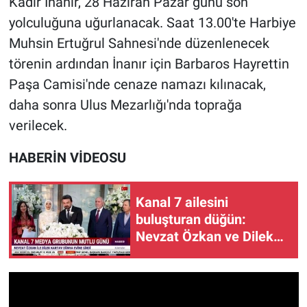
Kadir İnanır, 28 Haziran Pazar günü son
yolculuğuna uğurlanacak. Saat 13.00'te Harbiye
Muhsin Ertuğrul Sahnesi'nde düzenlenecek
törenin ardından İnanır için Barbaros Hayrettin
Paşa Camisi'nde cenaze namazı kılınacak,
daha sonra Ulus Mezarlığı'nda toprağa
verilecek.
HABERİN VİDEOSU
Kanal 7 ailesini
buluşturan düğün:
Nevzat Özkan ve Dilek
Kartav dünyaevine girdi