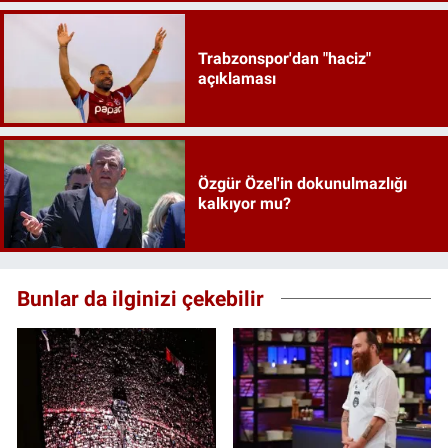
Trabzonspor'dan "haciz"
açıklaması
Özgür Özel'in dokunulmazlığı
kalkıyor mu?
Bunlar da ilginizi çekebilir