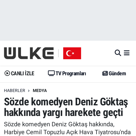
CANLI İZLE
CANLI YAYIN
Nöbetçi Eczaneler
TV Programları
TV Programları
Hava Durumu
Gündem
Gündem
İstanbul Namaz Vakitleri
Dünya
Trend
Trafik Durumu
CANLI İZLE
TV Programları
Gündem
Spor
Yaşam
Süper Lig Puan Durumu ve Fikstür
HABERLER
MEDYA
Sözde komedyen Deniz Göktaş
Erişim Bilgileri
Erişim Bilgileri
Erişim Bilgileri
hakkında yargı harekete geçti
Ekonomi
Spor
Tüm Manşetler
Sözde komedyen Deniz Göktaş hakkında,
Trend
Ekonomi
Son Dakika Haberleri
Harbiye Cemil Topuzlu Açık Hava Tiyatrosu'nda