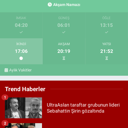
Akşam Namazı
İMSAK
GÜNEŞ
ÖĞLE
04:20
06:01
13:15
İKINDI
AKŞAM
YATSI
17:06
20:19
21:52
Aylık Vakitler
Trend Haberler
1
UltraAslan taraftar grubunun lideri
Sebahattin Şirin gözaltında
2