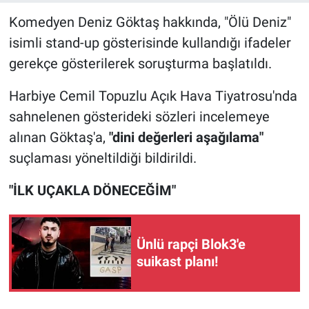
Komedyen Deniz Göktaş hakkında, "Ölü Deniz"
isimli stand-up gösterisinde kullandığı ifadeler
gerekçe gösterilerek soruşturma başlatıldı.
Harbiye Cemil Topuzlu Açık Hava Tiyatrosu'nda
sahnelenen gösterideki sözleri incelemeye
alınan Göktaş'a,
"dini değerleri aşağılama"
suçlaması yöneltildiği bildirildi.
"İLK UÇAKLA DÖNECEĞİM"
Ünlü rapçi Blok3'e
suikast planı!