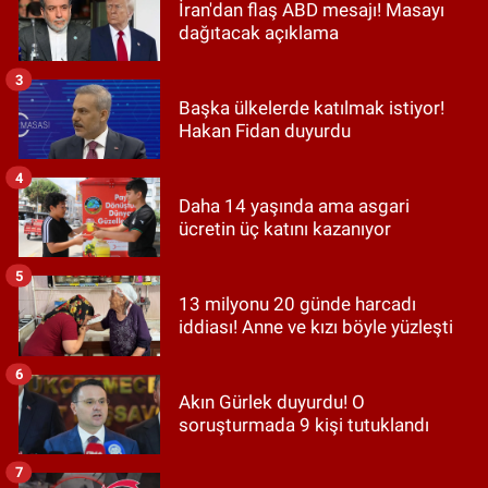
İran'dan flaş ABD mesajı! Masayı
dağıtacak açıklama
3
Başka ülkelerde katılmak istiyor!
Hakan Fidan duyurdu
4
Daha 14 yaşında ama asgari
ücretin üç katını kazanıyor
5
13 milyonu 20 günde harcadı
iddiası! Anne ve kızı böyle yüzleşti
6
Akın Gürlek duyurdu! O
soruşturmada 9 kişi tutuklandı
7