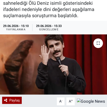
sahnelediği Ölü Deniz isimli gösterisindeki
Özel Haberler
Dünya
Haber Arşivi
ifadeleri nedeniyle dini değerleri aşağılama
suçlamasıyla soruşturma başlatıldı.
Yazarlar
Medya
29.06.2026 - 15:10
29.06.2026 - 15:33
YAYINLANMA
GÜNCELLEME
Özel Haberler
Kadın
Erişim Bilgileri
Sağlık
Teknoloji
Ramazan
Paylaş
-
+
A
A