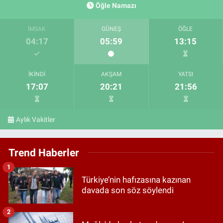
Öğle Namazı
İMSAK
GÜNEŞ
ÖĞLE
04:17
05:59
13:15
İKINDI
AKŞAM
YATSI
17:07
20:21
21:56
Aylık Vakitler
Trend Haberler
1
Türkiye’nin hafızasına kazınan
davada son söz söylendi
2