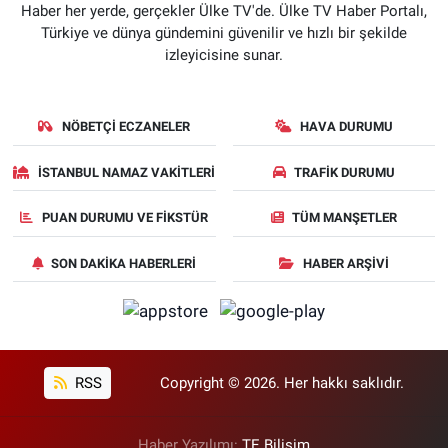
Haber her yerde, gerçekler Ülke TV'de. Ülke TV Haber Portalı,
Türkiye ve dünya gündemini güvenilir ve hızlı bir şekilde
izleyicisine sunar.
NÖBETÇI ECZANELER
HAVA DURUMU
İSTANBUL NAMAZ VAKITLERI
TRAFIK DURUMU
PUAN DURUMU VE FIKSTÜR
TÜM MANŞETLER
SON DAKIKA HABERLERI
HABER ARŞIVI
RSS
Copyright © 2026. Her hakkı saklıdır.
Haber Yazılımı:
TE Bilişim