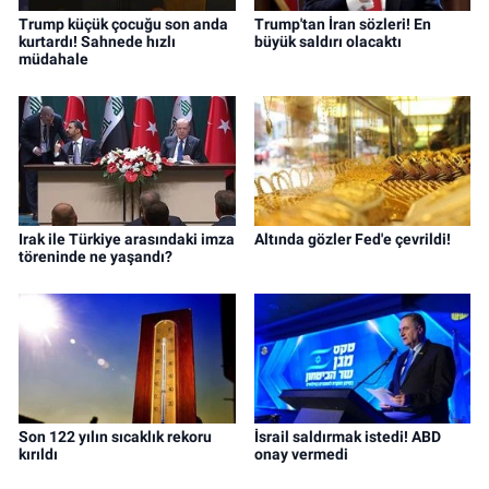
Trump küçük çocuğu son anda
Trump'tan İran sözleri! En
kurtardı! Sahnede hızlı
büyük saldırı olacaktı
müdahale
Irak ile Türkiye arasındaki imza
Altında gözler Fed'e çevrildi!
töreninde ne yaşandı?
Son 122 yılın sıcaklık rekoru
İsrail saldırmak istedi! ABD
kırıldı
onay vermedi