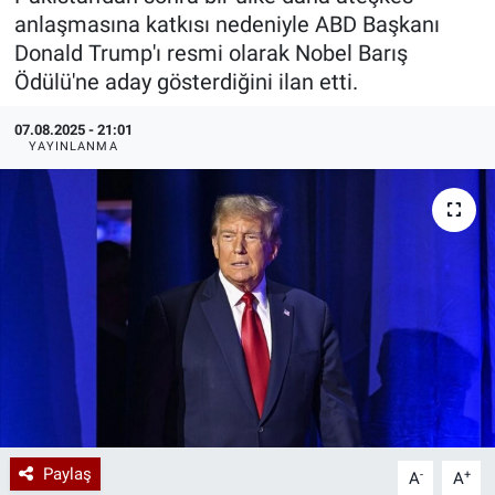
anlaşmasına katkısı nedeniyle ABD Başkanı
Özel Haberler
Dünya
Haber Arşivi
Donald Trump'ı resmi olarak Nobel Barış
Ödülü'ne aday gösterdiğini ilan etti.
Yazarlar
Medya
07.08.2025 - 21:01
YAYINLANMA
Özel Haberler
Kadın
Erişim Bilgileri
Sağlık
Teknoloji
Ramazan
Paylaş
-
+
A
A