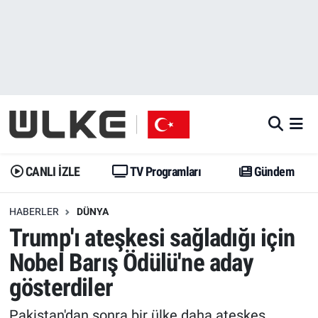
CANLI İZLE
CANLI YAYIN
Nöbetçi Eczaneler
TV Programları
TV Programları
Hava Durumu
Gündem
Gündem
İstanbul Namaz Vakitleri
Dünya
Trend
Trafik Durumu
CANLI İZLE
TV Programları
Gündem
Spor
Yaşam
Süper Lig Puan Durumu ve Fikstür
HABERLER
DÜNYA
Trump'ı ateşkesi sağladığı için
Erişim Bilgileri
Erişim Bilgileri
Erişim Bilgileri
Nobel Barış Ödülü'ne aday
Ekonomi
Spor
Tüm Manşetler
gösterdiler
Trend
Ekonomi
Son Dakika Haberleri
Pakistan'dan sonra bir ülke daha ateşkes