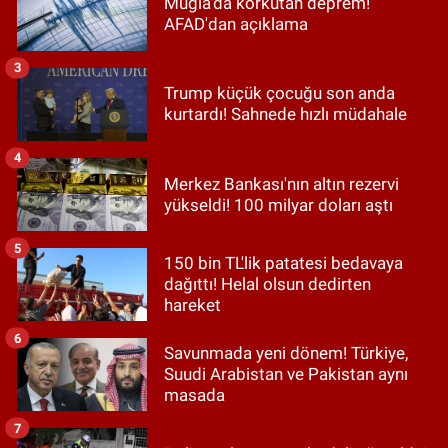
Muğla'da korkutan deprem!
AFAD'dan açıklama
3
Trump küçük çocuğu son anda
kurtardı! Sahnede hızlı müdahale
4
Merkez Bankası'nın altın rezervi
yükseldi! 100 milyar doları aştı
5
150 bin TL'lik patatesi bedavaya
dağıttı! Helal olsun dedirten
hareket
6
Savunmada yeni dönem! Türkiye,
Suudi Arabistan ve Pakistan aynı
masada
7