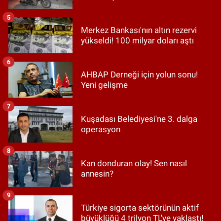
5
Merkez Bankası'nın altın rezervi
yükseldi! 100 milyar doları aştı
6
AHBAP Derneği için yolun sonu!
Yeni gelişme
7
Kuşadası Belediyesi'ne 3. dalga
operasyon
8
Kan donduran olay! Sen nasıl
annesin?
9
Türkiye sigorta sektörünün aktif
büyüklüğü 4 trilyon TL'ye yaklaştı!