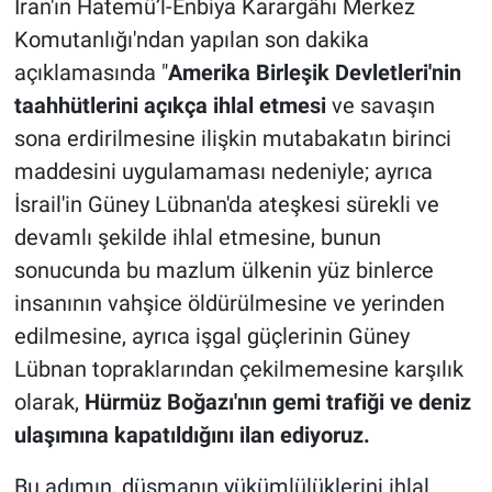
İran'ın Hatemü’l-Enbiya Karargâhı Merkez
Komutanlığı'ndan yapılan son dakika
açıklamasında "
Amerika Birleşik Devletleri'nin
taahhütlerini açıkça ihlal etmesi
ve savaşın
sona erdirilmesine ilişkin mutabakatın birinci
maddesini uygulamaması nedeniyle; ayrıca
İsrail'in Güney Lübnan'da ateşkesi sürekli ve
devamlı şekilde ihlal etmesine, bunun
sonucunda bu mazlum ülkenin yüz binlerce
insanının vahşice öldürülmesine ve yerinden
edilmesine, ayrıca işgal güçlerinin Güney
Lübnan topraklarından çekilmemesine karşılık
olarak,
Hürmüz Boğazı'nın gemi trafiği ve deniz
ulaşımına kapatıldığını ilan ediyoruz.
Bu adımın, düşmanın yükümlülüklerini ihlal