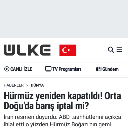
CANLI İZLE
CANLI YAYIN
Nöbetçi Eczaneler
TV Programları
TV Programları
Hava Durumu
Gündem
Gündem
İstanbul Namaz Vakitleri
Dünya
Trend
Trafik Durumu
CANLI İZLE
TV Programları
Gündem
Spor
Yaşam
Süper Lig Puan Durumu ve Fikstür
HABERLER
DÜNYA
Hürmüz yeniden kapatıldı! Orta
Erişim Bilgileri
Erişim Bilgileri
Erişim Bilgileri
Doğu'da barış iptal mi?
Ekonomi
Spor
Tüm Manşetler
İran resmen duyurdu: ABD taahhütlerini açıkça
Trend
Ekonomi
Son Dakika Haberleri
ihlal etti o yüzden Hürmüz Boğazı'nın gemi