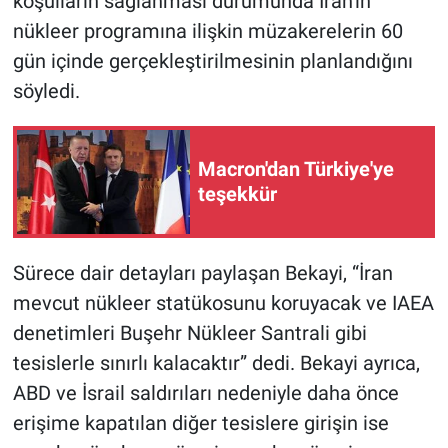
koşulların sağlanması durumunda İran'ın
nükleer programına ilişkin müzakerelerin 60
gün içinde gerçekleştirilmesinin planlandığını
söyledi.
Macron'dan Türkiye'ye
teşekkür
Sürece dair detayları paylaşan Bekayi, “İran
mevcut nükleer statükosunu koruyacak ve IAEA
denetimleri Buşehr Nükleer Santrali gibi
tesislerle sınırlı kalacaktır” dedi. Bekayi ayrıca,
ABD ve İsrail saldırıları nedeniyle daha önce
erişime kapatılan diğer tesislere girişin ise