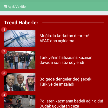
Aylık Vakitler
Trend Haberler
1
Muğla'da korkutan deprem!
AFAD'dan açıklama
2
Türkiye’nin hafızasına kazınan
davada son söz söylendi
3
Bölgede dengeler değişecek!
Türkiye de imzaladı
4
Polisten kaçmanın bedeli ağır oldu!
Dudak uçuklatan ceza