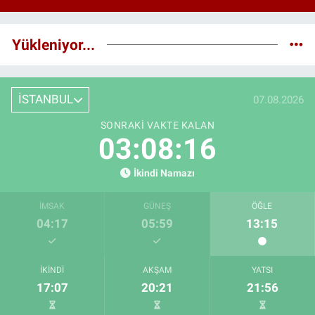
Yükleniyor...
İSTANBUL
07.08.2026
SONRAKI VAKTE KALAN
03:08:15
İkindi Namazı
İMSAK
GÜNEŞ
ÖĞLE
04:17
05:59
13:15
İKINDI
AKŞAM
YATSI
17:07
20:21
21:56