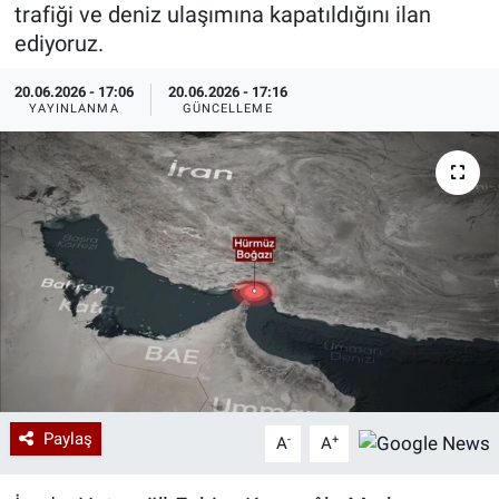
trafiği ve deniz ulaşımına kapatıldığını ilan
Özel Haberler
Dünya
Haber Arşivi
ediyoruz.
20.06.2026 - 17:06
20.06.2026 - 17:16
Yazarlar
Medya
YAYINLANMA
GÜNCELLEME
Özel Haberler
Kadın
Erişim Bilgileri
Sağlık
Teknoloji
Ramazan
Paylaş
-
+
A
A