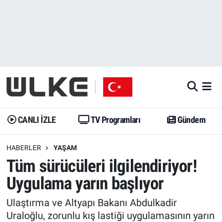
CANLI İZLE
CANLI YAYIN
Nöbetçi Eczaneler
TV Programları
TV Programları
Hava Durumu
Gündem
Gündem
İstanbul Namaz Vakitleri
Dünya
Trend
Trafik Durumu
CANLI İZLE
TV Programları
Gündem
Spor
Yaşam
Süper Lig Puan Durumu ve Fikstür
HABERLER
YAŞAM
Tüm sürücüleri ilgilendiriyor!
Erişim Bilgileri
Erişim Bilgileri
Erişim Bilgileri
Uygulama yarın başlıyor
Ekonomi
Spor
Tüm Manşetler
Ulaştırma ve Altyapı Bakanı Abdulkadir
Trend
Ekonomi
Son Dakika Haberleri
Uraloğlu, zorunlu kış lastiği uygulamasının yarın