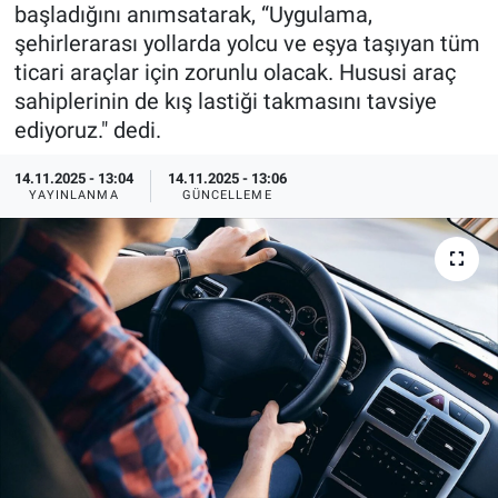
başladığını anımsatarak, “Uygulama,
Özel Haberler
Dünya
Haber Arşivi
şehirlerarası yollarda yolcu ve eşya taşıyan tüm
ticari araçlar için zorunlu olacak. Hususi araç
Yazarlar
Medya
sahiplerinin de kış lastiği takmasını tavsiye
ediyoruz." dedi.
Özel Haberler
14.11.2025 - 13:04
14.11.2025 - 13:06
YAYINLANMA
GÜNCELLEME
Kadın
Erişim Bilgileri
Sağlık
Teknoloji
Ramazan