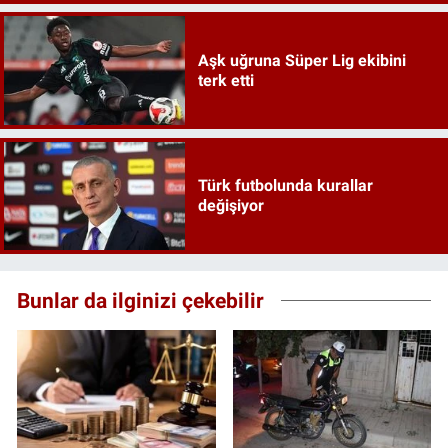
Aşk uğruna Süper Lig ekibini
terk etti
Türk futbolunda kurallar
değişiyor
Bunlar da ilginizi çekebilir