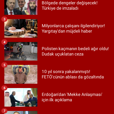
Bölgede dengeler değişecek!
Türkiye de imzaladı
3
Milyonlarca çalışanı ilgilendiriyor!
Yargıtay'dan müjdeli haber
4
Polisten kaçmanın bedeli ağır oldu!
Dudak uçuklatan ceza
5
10 yıl sonra yakalanmıştı!
FETÖ'cünün ablası da gözaltında
6
Erdoğan'dan 'Mekke Anlaşması'
için ilk açıklama
7