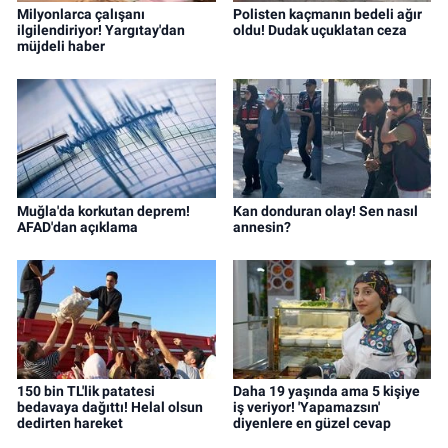
Milyonlarca çalışanı
Polisten kaçmanın bedeli ağır
ilgilendiriyor! Yargıtay'dan
oldu! Dudak uçuklatan ceza
müjdeli haber
Muğla'da korkutan deprem!
Kan donduran olay! Sen nasıl
AFAD'dan açıklama
annesin?
150 bin TL'lik patatesi
Daha 19 yaşında ama 5 kişiye
bedavaya dağıttı! Helal olsun
iş veriyor! 'Yapamazsın'
dedirten hareket
diyenlere en güzel cevap