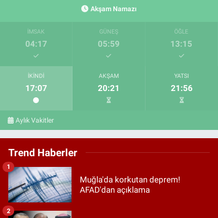
Akşam Namazı
İMSAK
GÜNEŞ
ÖĞLE
04:17
05:59
13:15
İKINDI
AKŞAM
YATSI
17:07
20:21
21:56
Aylık Vakitler
Trend Haberler
1
Muğla'da korkutan deprem!
AFAD'dan açıklama
2