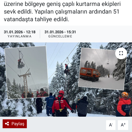
üzerine bölgeye geniş çaplı kurtarma ekipleri
Özel Haberler
Dünya
Haber Arşivi
sevk edildi. Yapılan çalışmaların ardından 51
vatandaşta tahliye edildi.
Yazarlar
Medya
31.01.2026 - 12:18
31.01.2026 - 15:31
YAYINLANMA
GÜNCELLEME
Özel Haberler
Kadın
Erişim Bilgileri
Sağlık
Teknoloji
Ramazan
Paylaş
-
+
A
A