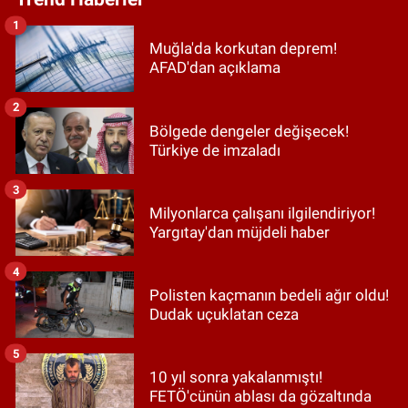
1
Muğla'da korkutan deprem!
AFAD'dan açıklama
2
Bölgede dengeler değişecek!
Türkiye de imzaladı
3
Milyonlarca çalışanı ilgilendiriyor!
Yargıtay'dan müjdeli haber
4
Polisten kaçmanın bedeli ağır oldu!
Dudak uçuklatan ceza
5
10 yıl sonra yakalanmıştı!
FETÖ'cünün ablası da gözaltında