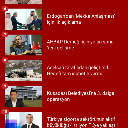
6
Erdoğan'dan 'Mekke Anlaşması'
için ilk açıklama
7
AHBAP Derneği için yolun sonu!
Yeni gelişme
8
Aselsan tarafından geliştirildi!
Hedefi tam isabetle vurdu
9
Kuşadası Belediyesi'ne 3. dalga
operasyon
10
Türkiye sigorta sektörünün aktif
büyüklüğü 4 trilyon TL'ye yaklaştı!