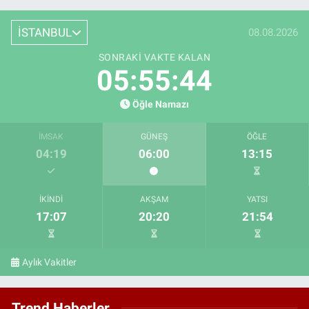
İSTANBUL
08.08.2026
SONRAKI VAKTE KALAN
05:55:43
Öğle Namazı
İMSAK
GÜNEŞ
ÖĞLE
04:19
06:00
13:15
İKINDI
AKŞAM
YATSI
17:07
20:20
21:54
Aylık Vakitler
Trend Haberler