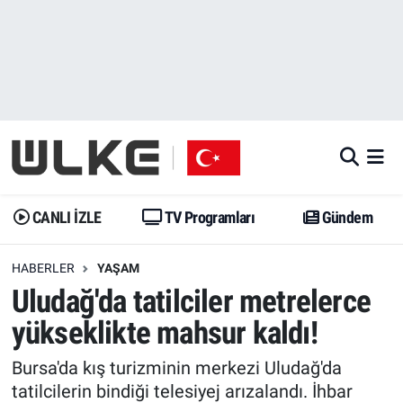
CANLI İZLE
CANLI YAYIN
Nöbetçi Eczaneler
TV Programları
TV Programları
Hava Durumu
Gündem
Gündem
İstanbul Namaz Vakitleri
Dünya
Trend
Trafik Durumu
CANLI İZLE
TV Programları
Gündem
Spor
Yaşam
Süper Lig Puan Durumu ve Fikstür
HABERLER
YAŞAM
Uludağ'da tatilciler metrelerce
Erişim Bilgileri
Erişim Bilgileri
Erişim Bilgileri
yükseklikte mahsur kaldı!
Ekonomi
Spor
Tüm Manşetler
Bursa'da kış turizminin merkezi Uludağ'da
Trend
Ekonomi
Son Dakika Haberleri
tatilcilerin bindiği telesiyej arızalandı. İhbar